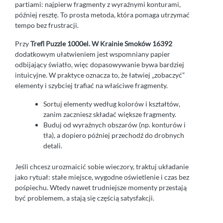
partiami: najpierw fragmenty z wyraźnymi konturami,
później resztę. To prosta metoda, która pomaga utrzymać
tempo bez frustracji.
Przy
Trefl Puzzle 1000el. W Krainie Smoków 16392
dodatkowym ułatwieniem jest wspomniany papier
odbijający światło, więc dopasowywanie bywa bardziej
intuicyjne. W praktyce oznacza to, że łatwiej „zobaczyć”
elementy i szybciej trafiać na właściwe fragmenty.
Sortuj elementy według kolorów i kształtów,
zanim zaczniesz składać większe fragmenty.
Buduj od wyraźnych obszarów (np. konturów i
tła), a dopiero później przechodź do drobnych
detali.
Jeśli chcesz urozmaicić sobie wieczory, traktuj układanie
jako rytuał: stałe miejsce, wygodne oświetlenie i czas bez
pośpiechu. Wtedy nawet trudniejsze momenty przestają
być problemem, a stają się częścią satysfakcji.