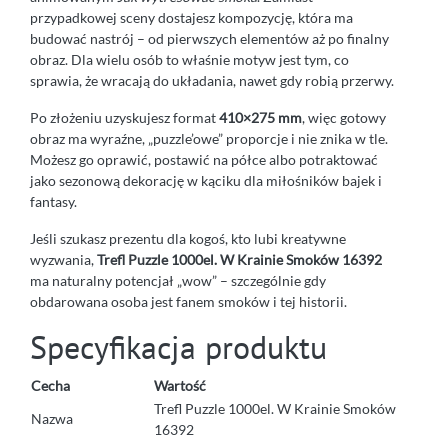
przypadkowej sceny dostajesz kompozycję, która ma
budować nastrój – od pierwszych elementów aż po finalny
obraz. Dla wielu osób to właśnie motyw jest tym, co
sprawia, że wracają do układania, nawet gdy robią przerwy.
Po złożeniu uzyskujesz format
410×275 mm
, więc gotowy
obraz ma wyraźne, „puzzle’owe” proporcje i nie znika w tle.
Możesz go oprawić, postawić na półce albo potraktować
jako sezonową dekorację w kąciku dla miłośników bajek i
fantasy.
Jeśli szukasz prezentu dla kogoś, kto lubi kreatywne
wyzwania,
Trefl Puzzle 1000el. W Krainie Smoków 16392
ma naturalny potencjał „wow” – szczególnie gdy
obdarowana osoba jest fanem smoków i tej historii.
Specyfikacja produktu
Cecha
Wartość
Trefl Puzzle 1000el. W Krainie Smoków
Nazwa
16392