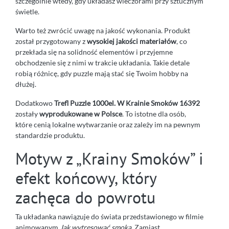
szczególnie wtedy, gdy układasz wieczorami przy sztucznym
świetle.
Warto też zwrócić uwagę na jakość wykonania. Produkt
został przygotowany z
wysokiej jakości materiałów
, co
przekłada się na solidność elementów i przyjemne
obchodzenie się z nimi w trakcie układania. Takie detale
robią różnicę, gdy puzzle mają stać się Twoim hobby na
dłużej.
Dodatkowo
Trefl Puzzle 1000el. W Krainie Smoków 16392
zostały
wyprodukowane w Polsce
. To istotne dla osób,
które cenią lokalne wytwarzanie oraz zależy im na pewnym
standardzie produktu.
Motyw z „Krainy Smoków” i
efekt końcowy, który
zachęca do powrotu
Ta układanka nawiązuje do świata przedstawionego w filmie
animowanym
Jak wytresować smoka
. Zamiast