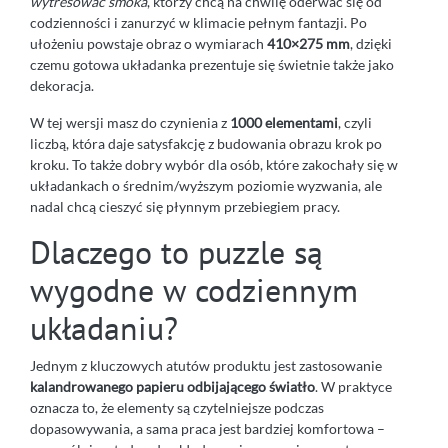
wytresować smoka
, którzy chcą na chwilę oderwać się od
codzienności i zanurzyć w klimacie pełnym fantazji. Po
ułożeniu powstaje obraz o wymiarach
410×275 mm
, dzięki
czemu gotowa układanka prezentuje się świetnie także jako
dekoracja.
W tej wersji masz do czynienia z
1000 elementami
, czyli
liczbą, która daje satysfakcję z budowania obrazu krok po
kroku. To także dobry wybór dla osób, które zakochały się w
układankach o średnim/wyższym poziomie wyzwania, ale
nadal chcą cieszyć się płynnym przebiegiem pracy.
Dlaczego to puzzle są
wygodne w codziennym
układaniu?
Jednym z kluczowych atutów produktu jest zastosowanie
kalandrowanego papieru odbijającego światło
. W praktyce
oznacza to, że elementy są czytelniejsze podczas
dopasowywania, a sama praca jest bardziej komfortowa –