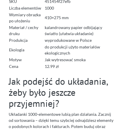
SKU
451454f27efb
Liczba elementów
1000
Wymiary obrazka
410×275 mm
po ułożeniu
Materiał / cechy
kalandrowany papier odbijający
druku
światło (ułatwia układanie)
Produkcja
wyprodukowane w Polsce
do produkcji użyto materiałów
Ekologia
ekologicznych
Motyw
Jak wytresować smoka
Cena
12.99 zł
Jak podejść do układania,
żeby było jeszcze
przyjemniej?
Układanki 1000-elementowe lubią plan działania. Zacznij
od sortowania – dzięki temu szybciej odnajdziesz elementy
o podobnych kolorach i fakturach. Potem buduj obraz