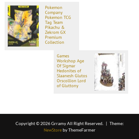
Pokemon
Company
Pokemon TCG
Tag Team
Pikachu &
Zekrom GX
Premium
Collection
Games
Workshop Age
Of Sigmar
Hedonites of
Slaanesh Glutos
Orscollion Lord
of Gluttony
Copyright © 2026 Grramy All Right Reserved.
|
Theme:
NewStore
by ThemeFarmer