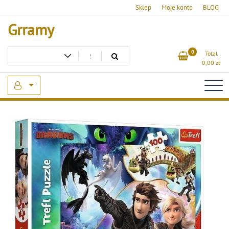
Skip
Sklep
Moje konto
BLOG
to
Grramy
content
0
Total
0,00
zł