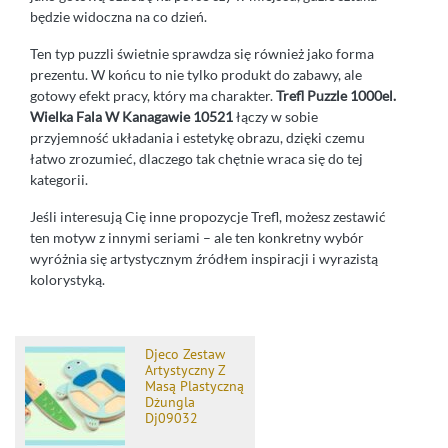
będzie widoczna na co dzień.
Ten typ puzzli świetnie sprawdza się również jako forma
prezentu. W końcu to nie tylko produkt do zabawy, ale
gotowy efekt pracy, który ma charakter.
Trefl Puzzle 1000el.
Wielka Fala W Kanagawie 10521
łączy w sobie
przyjemność układania i estetykę obrazu, dzięki czemu
łatwo zrozumieć, dlaczego tak chętnie wraca się do tej
kategorii.
Jeśli interesują Cię inne propozycje Trefl, możesz zestawić
ten motyw z innymi seriami – ale ten konkretny wybór
wyróżnia się artystycznym źródłem inspiracji i wyrazistą
kolorystyką.
Djeco Zestaw
Artystyczny Z
Masą Plastyczną
Dżungla
Dj09032