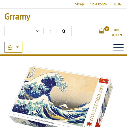
Skip
Sklep
Moje konto
BLOG
to
Grramy
content
0
Total
0,00
zł