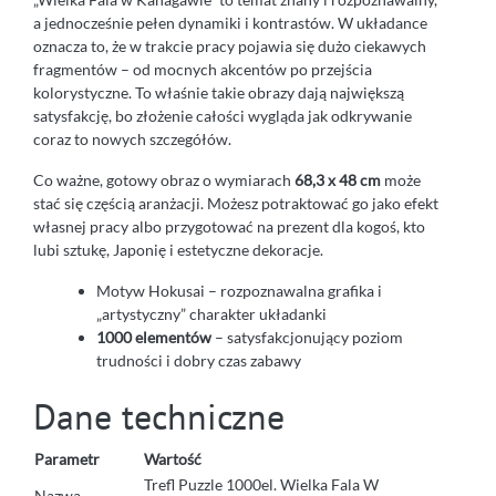
a jednocześnie pełen dynamiki i kontrastów. W układance
oznacza to, że w trakcie pracy pojawia się dużo ciekawych
fragmentów – od mocnych akcentów po przejścia
kolorystyczne. To właśnie takie obrazy dają największą
satysfakcję, bo złożenie całości wygląda jak odkrywanie
coraz to nowych szczegółów.
Co ważne, gotowy obraz o wymiarach
68,3 x 48 cm
może
stać się częścią aranżacji. Możesz potraktować go jako efekt
własnej pracy albo przygotować na prezent dla kogoś, kto
lubi sztukę, Japonię i estetyczne dekoracje.
Motyw Hokusai – rozpoznawalna grafika i
„artystyczny” charakter układanki
1000 elementów
– satysfakcjonujący poziom
trudności i dobry czas zabawy
Dane techniczne
Parametr
Wartość
Trefl Puzzle 1000el. Wielka Fala W
Nazwa