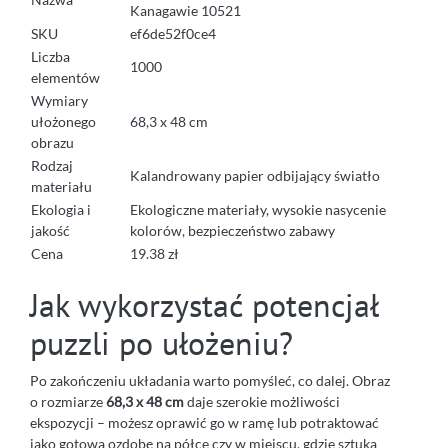
Kanagawie 10521
SKU
ef6de52f0ce4
Liczba
1000
elementów
Wymiary
ułożonego
68,3 x 48 cm
obrazu
Rodzaj
Kalandrowany papier odbijający światło
materiału
Ekologia i
Ekologiczne materiały, wysokie nasycenie
jakość
kolorów, bezpieczeństwo zabawy
Cena
19.38 zł
Jak wykorzystać potencjał
puzzli po ułożeniu?
Po zakończeniu układania warto pomyśleć, co dalej. Obraz
o rozmiarze
68,3 x 48 cm
daje szerokie możliwości
ekspozycji – możesz oprawić go w ramę lub potraktować
jako gotową ozdobę na półce czy w miejscu, gdzie sztuka