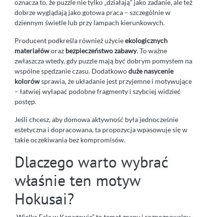
oznacza to, że puzzle nie tylko „działają” jako zadanie, ale też
dobrze wyglądają jako gotowa praca – szczególnie w
dziennym świetle lub przy lampach kierunkowych.
Producent podkreśla również użycie
ekologicznych
materiałów
oraz
bezpieczeństwo zabawy
. To ważne
zwłaszcza wtedy, gdy puzzle mają być dobrym pomysłem na
wspólne spędzanie czasu. Dodatkowo
duże nasycenie
kolorów
sprawia, że układanie jest przyjemne i motywujące
– łatwiej wyłapać podobne fragmenty i szybciej widzieć
postęp.
Jeśli chcesz, aby domowa aktywność była jednocześnie
estetyczna i dopracowana, ta propozycja wpasowuje się w
takie oczekiwania bez kompromisów.
Dlaczego warto wybrać
właśnie ten motyw
Hokusai?
„Wielka Fala w Kanagawie” to temat znany i rozpoznawalny,