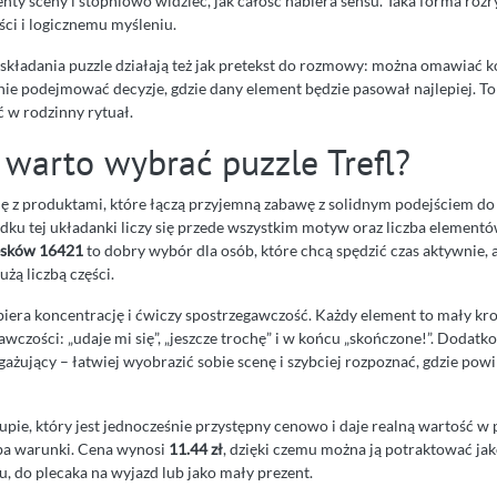
ty sceny i stopniowo widzieć, jak całość nabiera sensu. Taka forma rozr
ści i logicznemu myśleniu.
składania puzzle działają też jak pretekst do rozmowy: można omawiać ko
ie podejmować decyzje, gdzie dany element będzie pasował najlepiej. To
ć w rodzinny rytuał.
 warto wybrać puzzle Trefl?
 się z produktami, które łączą przyjemną zabawę z solidnym podejściem d
dku tej układanki liczy się przede wszystkim motyw oraz liczba element
iesków 16421
to dobry wybór dla osób, które chcą spędzić czas aktywnie, a
użą liczbą części.
piera koncentrację i ćwiczy spostrzegawczość. Każdy element to mały kro
awczości: „udaje mi się”, „jeszcze trochę” i w końcu „skończone!”. Doda
ażujący – łatwiej wyobrazić sobie scenę i szybciej rozpoznać, gdzie powi
akupie, który jest jednocześnie przystępny cenowo i daje realną wartość w 
oba warunki. Cena wynosi
11.44 zł
, dzięki czemu można ją potraktować jak
, do plecaka na wyjazd lub jako mały prezent.