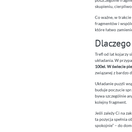
poszczególne fragmen
skupieniu, cierpliwo
Co ważne, w trakcie 
fragmentów i wspóln
które łatwo zamieni
Dlaczego
Trefl od lat kojarzy
układania. W przypa
100el. W świecie p
związanej z bardzo d
Układanie puzzli ws
buduje poczucie spr
bywa szczególnie ang
kolejny fragment.
Jeśli zależy Ci na z
ta pozycja spełnia 
spokojnie” – do domu