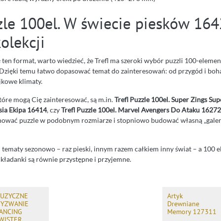
zzle 100el. W świecie piesków 16
kolekcji
ę ten format, warto wiedzieć, że Trefl ma szeroki wybór puzzli 100-elem
Dzięki temu łatwo dopasować temat do zainteresowań: od przygód i boh
jkowe klimaty.
tóre mogą Cię zainteresować, są m.in.
Trefl Puzzle 100el. Super Zings Sup
Psia Ekipa 16414
, czy
Trefl Puzzle 100el. Marvel Avengers Do Ataku 16272
onować puzzle w podobnym rozmiarze i stopniowo budować własną „gale
 tematy sezonowo – raz pieski, innym razem całkiem inny świat – a 100
układanki są równie przystępne i przyjemne.
UZYCZNE
Artyk
YZWANIE
Drewniane
ANCING
Memory 127311
WISTER