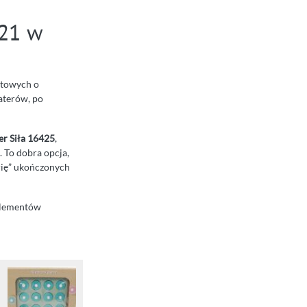
421 w
entowych o
aterów, po
er Siła 16425
,
. To dobra opcja,
rię” ukończonych
 elementów