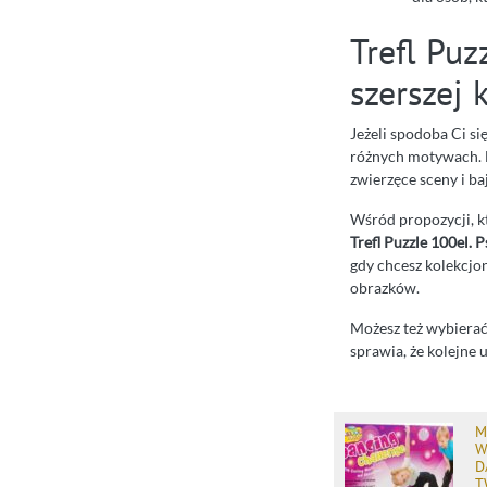
Trefl Pu
szerszej 
Jeżeli spodoba Ci si
różnych motywach. 
zwierzęce sceny i ba
Wśród propozycji, k
Trefl Puzzle 100el. 
gdy chcesz kolekcj
obrazków.
Możesz też wybierać
sprawia, że kolejne 
M
W
D
T