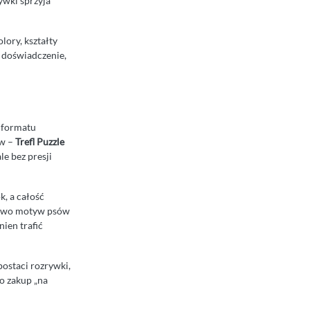
ywki sprzyja
lory, kształty
 doświadczenie,
o formatu
ów –
Trefl Puzzle
le bez presji
k, a całość
tkowo motyw psów
nien trafić
postaci rozrywki,
o zakup „na