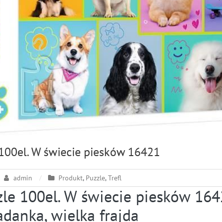
 100el. W świecie piesków 16421
admin
Produkt
,
Puzzle
,
Trefl
zle 100el. W świecie piesków 164
danka, wielka frajda