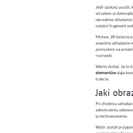
Jeśli szukasz puzzli
strzałem w dziesiąt
obrazków składanych
ostatni fragment ws
Motyw „W świecie pi
wspólne układanie w
pomysłem na prezent:
rozrywki.
Warto dodać, że to k
elementów
daje konk
trakcie.
Jaki obra
Po złożeniu układa
zakończeniu zabawy –
przechowywania.
Wzór został przygot