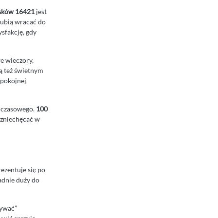
iesków 16421
jest
lubią wracać do
sfakcję, gdy
e wieczory,
ą też świetnym
spokojnej
a czasowego.
100
e zniechęcać w
rezentuje się po
sadnie duży do
rywać”