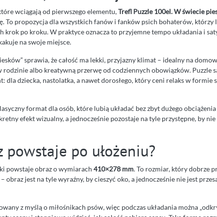
, które wciągają od pierwszego elementu,
Trefl Puzzle 100el. W świecie p
kę. To propozycja dla wszystkich fanów i fanków psich bohaterów, którzy 
 krok po kroku. W praktyce oznacza to przyjemne tempo układania i saty
kakuje na swoje miejsce.
esków” sprawia, że całość ma lekki, przyjazny klimat – idealny na domow
 rodzinie albo kreatywną przerwę od codziennych obowiązków. Puzzle s
 dla dziecka, nastolatka, a nawet dorosłego, który ceni relaks w formie 
lasyczny format dla osób, które lubią układać bez zbyt dużego obciążeni
retny efekt wizualny, a jednocześnie pozostaje na tyle przystępne, by ni
z powstaje po ułożeniu?
nki powstaje obraz o wymiarach
410×278 mm
. To rozmiar, który dobrze p
 obraz jest na tyle wyraźny, by cieszyć oko, a jednocześnie nie jest prze
owany z myślą o miłośnikach psów, więc podczas układania można „odk