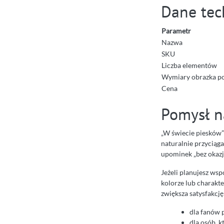
Dane tec
Parametr
Nazwa
SKU
Liczba elementów
Wymiary obrazka po
Cena
Pomysł n
„W świecie piesków”
naturalnie przyciąg
upominek „bez okazji
Jeżeli planujesz ws
kolorze lub charakte
zwiększa satysfakcj
dla fanów 
dla osób, 