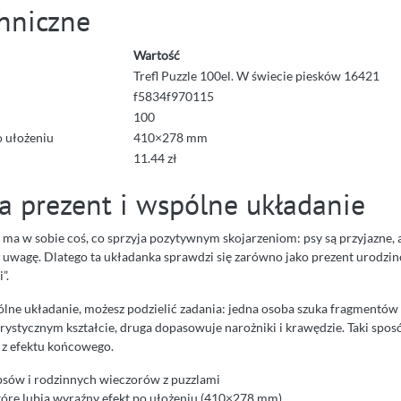
hniczne
Wartość
Trefl Puzzle 100el. W świecie piesków 16421
f5834f970115
100
 ułożeniu
410×278 mm
11.44 zł
a prezent i wspólne układanie
 ma w sobie coś, co sprzyja pozytywnym skojarzeniom: psy są przyjazne,
a uwagę. Dlatego ta układanka sprawdzi się zarówno jako prezent urodzin
”.
pólne układanie, możesz podzielić zadania: jedna osoba szuka fragmentó
rystycznym kształcie, druga dopasowuje narożniki i krawędzie. Taki sposó
ę z efektu końcowego.
psów i rodzinnych wieczorów z puzzlami
które lubią wyraźny efekt po ułożeniu (410×278 mm)