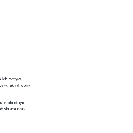
 a ich motyw
owy, jak i drobny
w o konkretnym
b skraca czas i