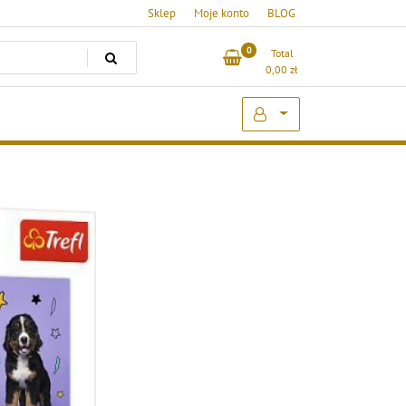
Sklep
Moje konto
BLOG
0
Total
0,00
zł