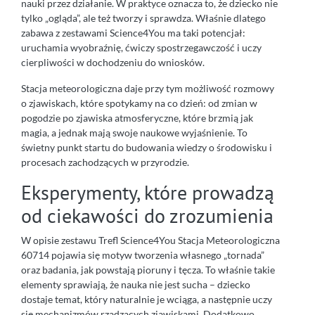
nauki przez działanie. W praktyce oznacza to, że dziecko nie
tylko „ogląda”, ale też tworzy i sprawdza. Właśnie dlatego
zabawa z zestawami Science4You ma taki potencjał:
uruchamia wyobraźnię, ćwiczy spostrzegawczość i uczy
cierpliwości w dochodzeniu do wniosków.
Stacja meteorologiczna daje przy tym możliwość rozmowy
o zjawiskach, które spotykamy na co dzień: od zmian w
pogodzie po zjawiska atmosferyczne, które brzmią jak
magia, a jednak mają swoje naukowe wyjaśnienie. To
świetny punkt startu do budowania wiedzy o środowisku i
procesach zachodzących w przyrodzie.
Eksperymenty, które prowadzą
od ciekawości do zrozumienia
W opisie zestawu Trefl Science4You Stacja Meteorologiczna
60714 pojawia się motyw tworzenia własnego „tornada”
oraz badania, jak powstają pioruny i tęcza. To właśnie takie
elementy sprawiają, że nauka nie jest sucha – dziecko
dostaje temat, który naturalnie je wciąga, a następnie uczy
się mechanizmów rządzących zjawiskami. Dodatkowo