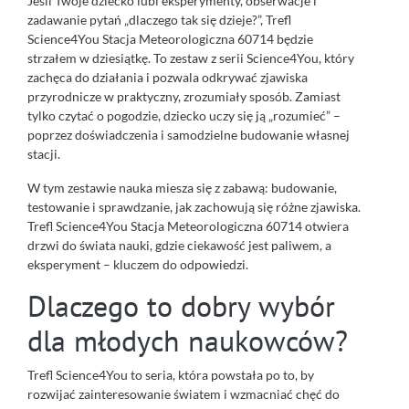
Jeśli Twoje dziecko lubi eksperymenty, obserwacje i
zadawanie pytań „dlaczego tak się dzieje?”, Trefl
Science4You Stacja Meteorologiczna 60714 będzie
strzałem w dziesiątkę. To zestaw z serii Science4You, który
zachęca do działania i pozwala odkrywać zjawiska
przyrodnicze w praktyczny, zrozumiały sposób. Zamiast
tylko czytać o pogodzie, dziecko uczy się ją „rozumieć” –
poprzez doświadczenia i samodzielne budowanie własnej
stacji.
W tym zestawie nauka miesza się z zabawą: budowanie,
testowanie i sprawdzanie, jak zachowują się różne zjawiska.
Trefl Science4You Stacja Meteorologiczna 60714 otwiera
drzwi do świata nauki, gdzie ciekawość jest paliwem, a
eksperyment – kluczem do odpowiedzi.
Dlaczego to dobry wybór
dla młodych naukowców?
Trefl Science4You to seria, która powstała po to, by
rozwijać zainteresowanie światem i wzmacniać chęć do