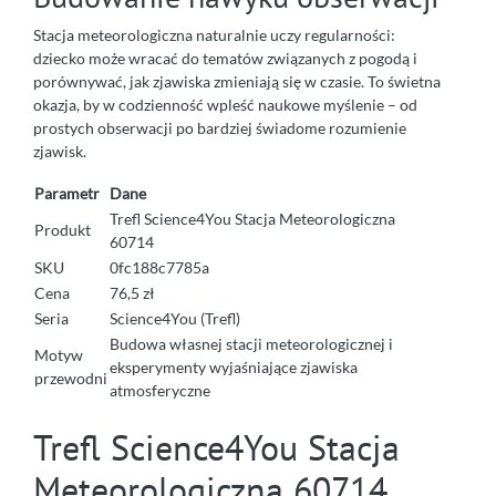
Stacja meteorologiczna naturalnie uczy regularności:
dziecko może wracać do tematów związanych z pogodą i
porównywać, jak zjawiska zmieniają się w czasie. To świetna
okazja, by w codzienność wpleść naukowe myślenie – od
prostych obserwacji po bardziej świadome rozumienie
zjawisk.
Parametr
Dane
Trefl Science4You Stacja Meteorologiczna
Produkt
60714
SKU
0fc188c7785a
Cena
76,5 zł
Seria
Science4You (Trefl)
Budowa własnej stacji meteorologicznej i
Motyw
eksperymenty wyjaśniające zjawiska
przewodni
atmosferyczne
Trefl Science4You Stacja
Meteorologiczna 60714