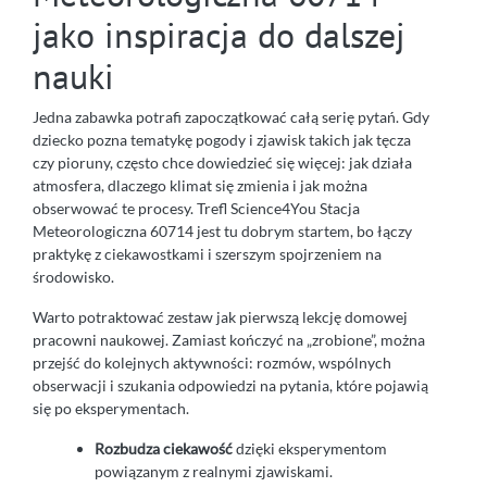
jako inspiracja do dalszej
nauki
Jedna zabawka potrafi zapoczątkować całą serię pytań. Gdy
dziecko pozna tematykę pogody i zjawisk takich jak tęcza
czy pioruny, często chce dowiedzieć się więcej: jak działa
atmosfera, dlaczego klimat się zmienia i jak można
obserwować te procesy. Trefl Science4You Stacja
Meteorologiczna 60714 jest tu dobrym startem, bo łączy
praktykę z ciekawostkami i szerszym spojrzeniem na
środowisko.
Warto potraktować zestaw jak pierwszą lekcję domowej
pracowni naukowej. Zamiast kończyć na „zrobione”, można
przejść do kolejnych aktywności: rozmów, wspólnych
obserwacji i szukania odpowiedzi na pytania, które pojawią
się po eksperymentach.
Rozbudza ciekawość
dzięki eksperymentom
powiązanym z realnymi zjawiskami.