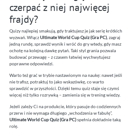
czerpać z niej najwięcej
frajdy?
Quizy najlepiej smakują, gdy traktujesz je jak serię krótkich
wyzwań. Włącz
Ultimate World Cup Quiz (Gra PC)
, zagraj
jedną rundę, sprawdź wynik i wróć do gry wtedy, gdy masz
ochotę na kolejną dawkę pytań. Taki styl grania pozwala
budować przewagę – z czasem łatwiej wychwytujesz
poprawne odpowiedzi.
Warto też grać w trybie nastawionym na naukę: nawet jeśli
nie trafisz, potraktuj to jako wskazówkę, co warto
sprawdzić w przyszłości. Dzięki temu quiz staje się czymś
więcej niż tylko rozrywką – zamienia się w trening wiedzy.
Jeżeli zależy Ci na produkcie, który pasuje do codziennych
przerw i nie wymaga długiego „wchodzenia w fabułę”,
Ultimate World Cup Quiz (Gra PC)
spełnia dokładnie taką
rolę.