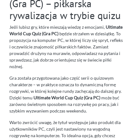
(Gra PC) – piłkarska
rywalizacja w trybie quizu
Jeśli lubisz gry, które mieszają wiedzę z emocjami,
Ultimate
World Cup Quiz (Gra PC)
będzie strzałem w dziesiątkę. To
propozycja na komputer PC, w której liczy się spryt, refleks
i oczywiście znajomość piłkarskich faktów. Zamiast
prowadzić drużyny na murawie, odpowiadasz na pytania i
sprawdzasz, jak dobrze orientujesz się w świecie piłki
nożnej.
Gra została przygotowana jako część serii o quizowym
charakterze – w praktyce oznacza to dynamiczną formę
rozgrywki, w której kolejne rundy zachęcają do dalszej gry.
Dzięki temu
Ultimate World Cup Quiz (Gra PC)
może być
zarówno świetnym sposobem na rozrywkę po pracy, jak i
szybkim wyzwaniem podczas weekendu.
Warto zwrócić uwagę, że tytuł występuje jako produkt dla
użytkowników PC, czyli jest nastawiony na wygodną
rozgrywkę na komputerze. To idealna opcja, gdy chcesz