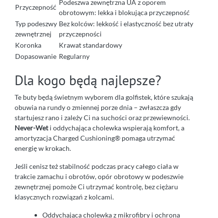
Podeszwa zewnętrzna UA z oporem
Przyczepność
obrotowym: lekka i blokująca przyczepność
Typ podeszwy
Bez kolców: lekkość i elastyczność bez utraty
zewnętrznej
przyczepności
Koronka
Krawat standardowy
Dopasowanie
Regularny
Dla kogo będą najlepsze?
Te buty będą świetnym wyborem dla golfistek, które szukają
obuwia na rundy o zmiennej porze dnia – zwłaszcza gdy
startujesz rano i zależy Ci na suchości oraz przewiewności.
Never-Wet
i oddychająca cholewka wspierają komfort, a
amortyzacja Charged Cushioning® pomaga utrzymać
energię w krokach.
Jeśli cenisz też stabilność podczas pracy całego ciała w
trakcie zamachu i obrotów, opór obrotowy w podeszwie
zewnętrznej pomoże Ci utrzymać kontrolę, bez ciężaru
klasycznych rozwiązań z kolcami.
Oddychająca cholewka z mikrofibry i ochrona