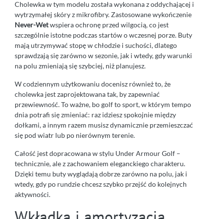
Cholewka w tym modelu została wykonana z oddychającej i
wytrzymałej skóry z mikrofibry. Zastosowane wykończenie
Never-Wet
wspiera ochronę przed wilgocią, co jest
szczególnie istotne podczas startów o wczesnej porze. Buty
mają utrzymywać stopę w chłodzie i suchości, dlatego
sprawdzają się zarówno w sezonie, jak i wtedy, gdy warunki
na polu zmieniają się szybciej, niż planujesz.
W codziennym użytkowaniu docenisz również to, że
cholewka jest zaprojektowana tak, by zapewniać
przewiewność. To ważne, bo golf to sport, w którym tempo
dnia potrafi się zmieniać: raz idziesz spokojnie między
dołkami, a innym razem musisz dynamicznie przemieszczać
się pod wiatr lub po nierównym terenie.
Całość jest dopracowana w stylu Under Armour Golf –
technicznie, ale z zachowaniem eleganckiego charakteru.
Dzięki temu buty wyglądają dobrze zarówno na polu, jak i
wtedy, gdy po rundzie chcesz szybko przejść do kolejnych
aktywności.
Wkładka i amortyzacja