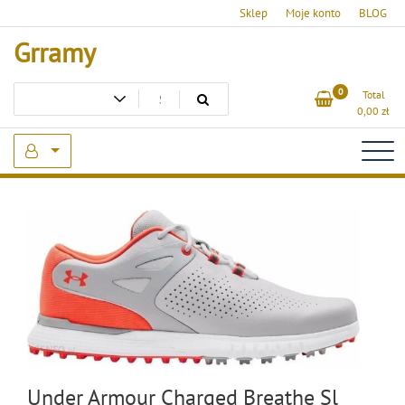
Skip
Sklep
Moje konto
BLOG
to
Grramy
content
0
Total
0,00
zł
Under Armour Charged Breathe Sl