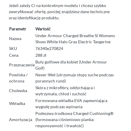
Jeżeli zależy Ci na konkretnym modelu i chcesz szybko
zweryfikować ofertę, poniżej znajdziesz dane techniczne
oraz identyfikację produktu.
Parametr
Wartość
Under Armour Charged Breathe Sl Womens
Nazwa
Shoes White Halo Gray Electric Tangerine
SKU
76340e270824
Cena
288 zł
Buty golfowe dla kobiet (Under Armour
Przeznaczenie
Golf)
Powłoka /
Never-Wet (utrzymuje stopy suche podczas
ochrona
porannych rund)
Skóra z mikrofibry, oddychająca i
Cholewka
wytrzymała, chłod i suchość
Formowana wkładka EVA zapewniająca
Wkładka
wygodę podczas wpinania
Podeszwa środkowa Charged Cushioning®
Amortyzacja
(formowana ciśnieniowo pianka:
responsywność i trwałość)