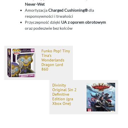
Never-Wet
Amortyzacja
Charged Cushioning®
dla
responsywności i trwałości
Przyczepność dzięki
UA z oporem obrotowym
oraz podeszwie bez kolców
Funko Pop! Tiny
Tina’s
Wonderlands
Dragon Lord
860
Divinity
Original Sin 2
Definitive
Edition (gra
Xbox One)