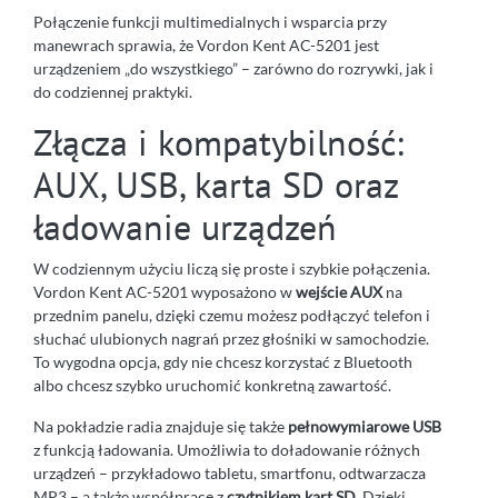
Połączenie funkcji multimedialnych i wsparcia przy
manewrach sprawia, że Vordon Kent AC-5201 jest
urządzeniem „do wszystkiego” – zarówno do rozrywki, jak i
do codziennej praktyki.
Złącza i kompatybilność:
AUX, USB, karta SD oraz
ładowanie urządzeń
W codziennym użyciu liczą się proste i szybkie połączenia.
Vordon Kent AC-5201 wyposażono w
wejście AUX
na
przednim panelu, dzięki czemu możesz podłączyć telefon i
słuchać ulubionych nagrań przez głośniki w samochodzie.
To wygodna opcja, gdy nie chcesz korzystać z Bluetooth
albo chcesz szybko uruchomić konkretną zawartość.
Na pokładzie radia znajduje się także
pełnowymiarowe USB
z funkcją ładowania. Umożliwia to doładowanie różnych
urządzeń – przykładowo tabletu, smartfonu, odtwarzacza
MP3 – a także współpracę z
czytnikiem kart SD
. Dzięki