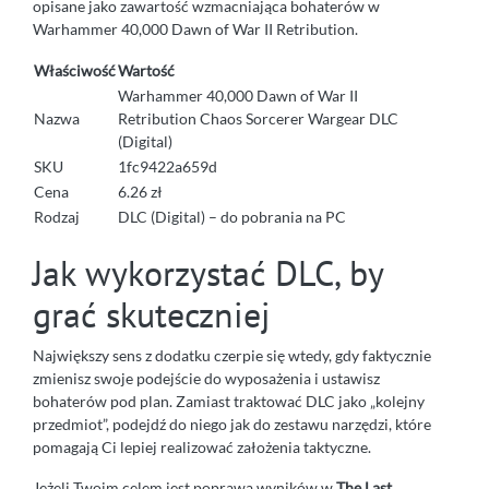
opisane jako zawartość wzmacniająca bohaterów w
Warhammer 40,000 Dawn of War II Retribution.
Właściwość
Wartość
Warhammer 40,000 Dawn of War II
Nazwa
Retribution Chaos Sorcerer Wargear DLC
(Digital)
SKU
1fc9422a659d
Cena
6.26 zł
Rodzaj
DLC (Digital) – do pobrania na PC
Jak wykorzystać DLC, by
grać skuteczniej
Największy sens z dodatku czerpie się wtedy, gdy faktycznie
zmienisz swoje podejście do wyposażenia i ustawisz
bohaterów pod plan. Zamiast traktować DLC jako „kolejny
przedmiot”, podejdź do niego jak do zestawu narzędzi, które
pomagają Ci lepiej realizować założenia taktyczne.
Jeżeli Twoim celem jest poprawa wyników w
The Last