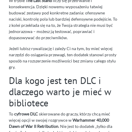
W trybie
The Last Stand
liczy się przetrwanie i
konsekwencja. Dzięki nowemu wyposażeniu łatwiej
budować zestawy pod konkretne zadania: ofensywne
naciski, kontrolę pola lub bardziej defensywne podejście. To
z kolei przekłada się na to, że Twoja strategia nie musi być
jednorazowa – możesz ją testować, poprawiać i
dopasowywać do przeciwników.
Jeżeli lubisz rywalizację i zależy Ci na tym, by mieć więcej
narzędzi do osiągania przewagi, ten dodatek stanowi prosty
sposób na rozszerzenie możliwości bez zmiany całego stylu
gry.
Dla kogo jest ten DLC i
dlaczego warto je mieć w
bibliotece
To
cyfrowe DLC
skierowane do graczy, którzy chcą mieć
więcej opcji w swojej rozgrywce w
Warhammer 40,000
Dawn of War II Retribution
. Nie jest to dodatek „tylko dla