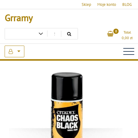
Skip
Sklep
Moje konto
BLOG
to
Grramy
content
0
Total
0,00
zł