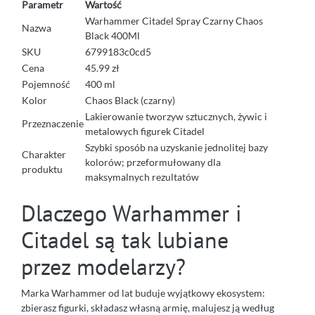
Parametr
Wartość
Warhammer Citadel Spray Czarny Chaos
Nazwa
Black 400Ml
SKU
6799183c0cd5
Cena
45.99 zł
Pojemność
400 ml
Kolor
Chaos Black (czarny)
Lakierowanie tworzyw sztucznych, żywic i
Przeznaczenie
metalowych figurek Citadel
Szybki sposób na uzyskanie jednolitej bazy
Charakter
kolorów; przeformułowany dla
produktu
maksymalnych rezultatów
Dlaczego Warhammer i
Citadel są tak lubiane
przez modelarzy?
Marka Warhammer od lat buduje wyjątkowy ekosystem:
zbierasz figurki, składasz własną armię, malujesz ją według