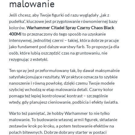
malowanie
Jeśli chcesz, aby Twoje figurki od razu wyglądały „jak z
pudełka”, kluczowe jest przygotowanie równomiernej bazy
kolorów.
Warhammer Citadel Spray Czarny Chaos Black
400Ml
to przeznaczony do tego sposób na uzyskanie
intensywnej, jednolitej czerni – takiej, która dobrze pracuje
jako fundament pod dalsze warstwy farb. To propozycja dla
osób, które lubią oszczędzić czas na gruntowaniu, nie
rezygnując z estetyki.
Ten spray jest przeformułowany tak, by dawał maksymalnie
satysfakcjonujące rezultaty. W praktyce oznacza to szybkie
nanoszenie i równą powłokę, dzięki czemu Twoje modele
szybciej wchodzą w etap malowania detali. Czarny kolor
pomaga też lepiej kontrolować kontrast – szczególnie
wtedy, gdy planujesz cieniowanie, podbicia i efekty światła.
Warto też pamiętać, że hobby Warhammer to nie tylko
malowanie. To budowanie własnej armii figurek, składanie
zestawów krok po kroku, a potem testowanie efektów na
polach bitewnych. Dobrze dobrany starter w postaci