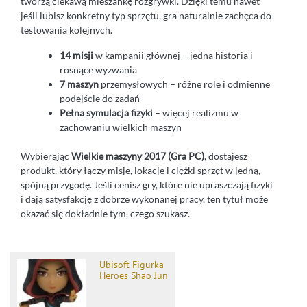
tworzą ciekawą mieszankę rozgrywki. Dzięki temu nawet
jeśli lubisz konkretny typ sprzętu, gra naturalnie zachęca do
testowania kolejnych.
14 misji
w kampanii głównej – jedna historia i
rosnące wyzwania
7 maszyn
przemysłowych – różne role i odmienne
podejście do zadań
Pełna symulacja fizyki
– więcej realizmu w
zachowaniu wielkich maszyn
Wybierając
Wielkie maszyny 2017 (Gra PC)
, dostajesz
produkt, który łączy misje, lokacje i ciężki sprzęt w jedną,
spójną przygodę. Jeśli cenisz gry, które nie upraszczają fizyki
i dają satysfakcję z dobrze wykonanej pracy, ten tytuł może
okazać się dokładnie tym, czego szukasz.
Ubisoft Figurka
Heroes Shao Jun