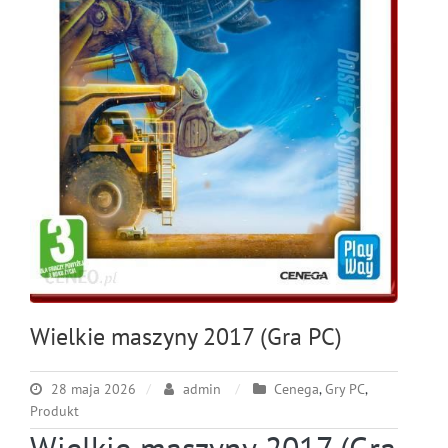
Wielkie maszyny 2017 (Gra PC)
28 maja 2026
admin
Cenega
,
Gry PC
,
Produkt
Wielkie maszyny 2017 (Gra