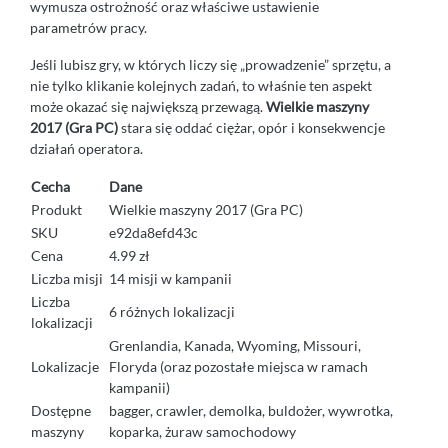
wymusza ostrożność oraz właściwe ustawienie
parametrów pracy.
Jeśli lubisz gry, w których liczy się „prowadzenie” sprzętu, a
nie tylko klikanie kolejnych zadań, to właśnie ten aspekt
może okazać się największą przewagą.
Wielkie maszyny
2017 (Gra PC)
stara się oddać ciężar, opór i konsekwencje
działań operatora.
Cecha
Dane
Produkt
Wielkie maszyny 2017 (Gra PC)
SKU
e92da8efd43c
Cena
4.99 zł
Liczba misji
14 misji w kampanii
Liczba
6 różnych lokalizacji
lokalizacji
Grenlandia, Kanada, Wyoming, Missouri,
Lokalizacje
Floryda (oraz pozostałe miejsca w ramach
kampanii)
Dostępne
bagger, crawler, demolka, buldożer, wywrotka,
maszyny
koparka, żuraw samochodowy