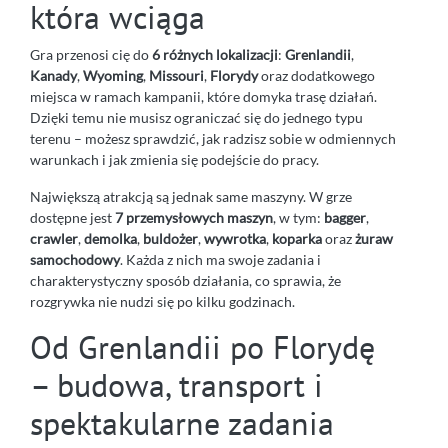
która wciąga
Gra przenosi cię do
6 różnych lokalizacji
:
Grenlandii
,
Kanady
,
Wyoming
,
Missouri
,
Florydy
oraz dodatkowego
miejsca w ramach kampanii, które domyka trasę działań.
Dzięki temu nie musisz ograniczać się do jednego typu
terenu – możesz sprawdzić, jak radzisz sobie w odmiennych
warunkach i jak zmienia się podejście do pracy.
Największą atrakcją są jednak same maszyny. W grze
dostępne jest
7 przemysłowych maszyn
, w tym:
bagger
,
crawler
,
demolka
,
buldożer
,
wywrotka
,
koparka
oraz
żuraw
samochodowy
. Każda z nich ma swoje zadania i
charakterystyczny sposób działania, co sprawia, że
rozgrywka nie nudzi się po kilku godzinach.
Od Grenlandii po Florydę
– budowa, transport i
spektakularne zadania