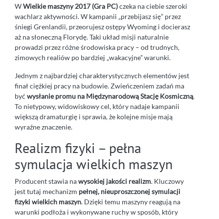
W
Wielkie maszyny 2017 (Gra PC)
czeka na ciebie szeroki
wachlarz aktywności. W kampanii „przebijasz się” przez
śniegi Grenlandii, przeorujesz ostępy Wyoming i docierasz
aż na słoneczną Florydę. Taki układ misji naturalnie
prowadzi przez różne środowiska pracy – od trudnych,
zimowych realiów po bardziej „wakacyjne” warunki.
Jednym z najbardziej charakterystycznych elementów jest
finał ciężkiej pracy na budowie. Zwieńczeniem zadań ma
być
wysłanie promu na Międzynarodową Stację Kosmiczną
.
To nietypowy, widowiskowy cel, który nadaje kampanii
większą dramaturgię i sprawia, że kolejne misje mają
wyraźne znaczenie.
Realizm fizyki – pełna
symulacja wielkich maszyn
Producent stawia na
wysokiej jakości realizm
. Kluczowy
jest tutaj mechanizm
pełnej, nieuproszczonej symulacji
fizyki wielkich maszyn
. Dzięki temu maszyny reagują na
warunki podłoża i wykonywane ruchy w sposób, który