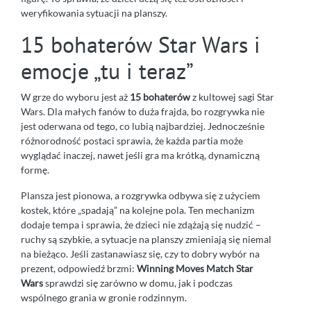
weryfikowania sytuacji na planszy.
15 bohaterów Star Wars i
emocje „tu i teraz”
W grze do wyboru jest aż
15 bohaterów
z kultowej sagi Star
Wars. Dla małych fanów to duża frajda, bo rozgrywka nie
jest oderwana od tego, co lubią najbardziej. Jednocześnie
różnorodność postaci sprawia, że każda partia może
wyglądać inaczej, nawet jeśli gra ma krótką, dynamiczną
formę.
Plansza jest pionowa, a rozgrywka odbywa się z użyciem
kostek, które „spadają” na kolejne pola. Ten mechanizm
dodaje tempa i sprawia, że dzieci nie zdążają się nudzić –
ruchy są szybkie, a sytuacje na planszy zmieniają się niemal
na bieżąco. Jeśli zastanawiasz się, czy to dobry wybór na
prezent, odpowiedź brzmi:
Winning Moves Match Star
Wars
sprawdzi się zarówno w domu, jak i podczas
wspólnego grania w gronie rodzinnym.