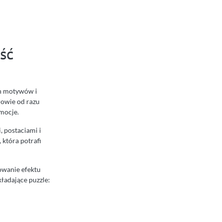
ść
ch motywów i
owie od razu
emocje.
i, postaciami i
 która potrafi
dowanie efektu
kładające puzzle: