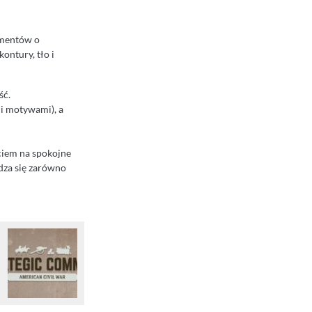
gmentów o
ontury, tło i
ść.
mi motywami), a
ęciem na spokojne
dza się zarówno