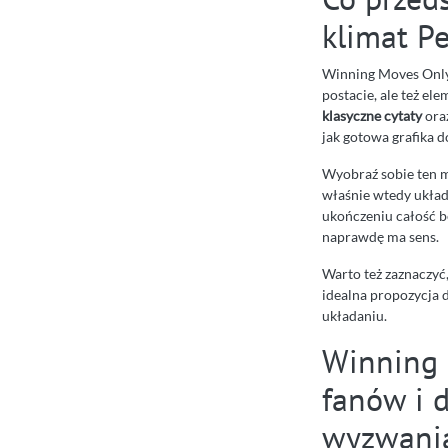
klimat P
Winning Moves Only 
postacie, ale też el
klasyczne cytaty
ora
jak gotowa grafika d
Wyobraź sobie ten m
właśnie wtedy układ
ukończeniu całość b
naprawdę ma sens.
Warto też zaznaczyć,
idealna propozycja d
układaniu.
Winning 
fanów i d
wyzwani