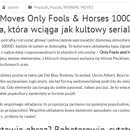
admin
Produkt
,
Puzzle
,
WINNING MOVES
Moves Only Fools & Horses 1000
, która wciąga jak kultowy seria
tóre potrafią rozruszać głowę i jednocześnie wprowadzić domową atmosfe
1000El. będzie strzałem w dziesiątkę. To kolorowa układanka typu jigsaw
z najbardziej rozpoznawalnych brytyjskich sitcomów –
Only Fools and 
tajesz zestaw elementów, z których stopniowo wyłania się klimat Peckham
 kultowych scen.
dziesz postacie takie jak Del Boy, Rodney, Grandad, Uncle Albert, Boycie i
tylko wyzwaniem logicznym, ale też formą sentymentalnej podróży do świa
at. Gdy elementy zaczynają do siebie pasować, łatwo poczuć, że to więcej
ałek popkultury zamknięty w formie puzzli.
o wspólnego składania: to propozycja zarówno na spokojne popołudnie, j
czy przyjaciółmi. Wspólne układanie bywa świetnym sposobem na rozmo
 „zróbmy to razem”.
tawia obraz? Bohaterowie, cytaty