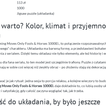
113 zł
1000
Jigsaw puzzle (układanka)
warto? Kolor, klimat i przyjemno
a
ning Moves Only Fools & Horses 1000El., to połączenie rozpoznawalny
wego” charakteru. Układanka ma barwną formę, a przedstawieni bohater
a z serialem. Dzięki temu składasz nie tylko elementy, ale też historię i 
u dla fana serialu, to ten model jest szczególnie trafiony. Puzzle z cytatam
ą w sobie coś więcej niż zwykły obraz – po złożeniu stają się dekoracją,
ać je jak rytuał: jedna sesja to porcja relaksu, a kolejne wieczory to bu
 Moves Only Fools & Horses 1000El.
daje dokładnie to, co lubią osoby u
i satysfakcję, gdy całość zaczyna wyglądać tak, jak trzeba.
ść do układania, by było jeszcze