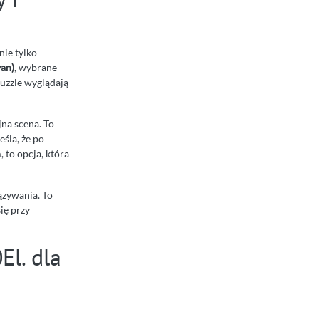
ie tylko
an)
, wybrane
puzzle wyglądają
na scena. To
śla, że po
, to opcja, która
iązywania. To
ię przy
l. dla