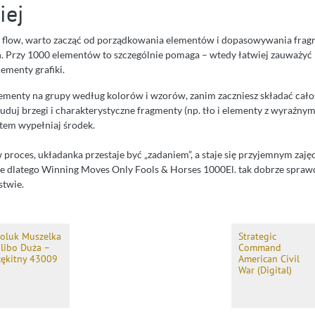
iej
ać flow, warto zacząć od porządkowania elementów i dopasowywania fra
 Przy 1000 elementów to szczególnie pomaga – wtedy łatwiej zauważyć k
ementy grafiki.
lementy na grupy według kolorów i wzorów, zanim zaczniesz składać cało
uduj brzegi i charakterystyczne fragmenty (np. tło i elementy z wyraźny
tem wypełniaj środek.
 proces, układanka przestaje być „zadaniem”, a staje się przyjemnym zaj
ie dlatego Winning Moves Only Fools & Horses 1000El. tak dobrze spraw
stwie.
oluk Muszelka
Strategic
ilibo Duża –
Command
łękitny 43009
American Civil
War (Digital)