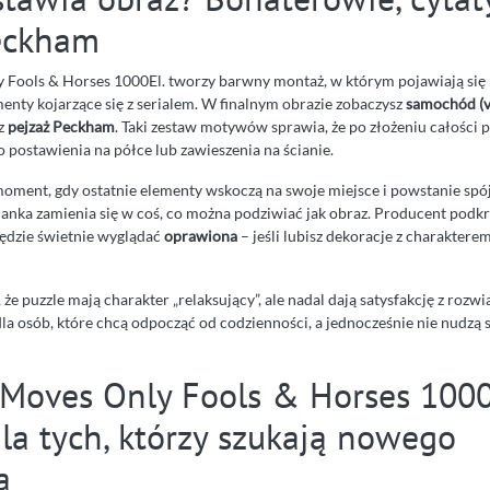
eckham
Fools & Horses 1000El. tworzy barwny montaż, w którym pojawiają się n
ementy kojarzące się z serialem. W finalnym obrazie zobaczysz
samochód (v
z
pejzaż Peckham
. Taki zestaw motywów sprawia, że po złożeniu całości 
o postawienia na półce lub zawieszenia na ścianie.
oment, gdy ostatnie elementy wskoczą na swoje miejsce i powstanie spój
anka zamienia się w coś, co można podziwiać jak obraz. Producent podkre
ędzie świetnie wyglądać
oprawiona
– jeśli lubisz dekoracje z charakterem
 że puzzle mają charakter „relaksujący”, ale nadal dają satysfakcję z rozw
la osób, które chcą odpocząć od codzienności, a jednocześnie nie nudzą s
Moves Only Fools & Horses 1000E
la tych, którzy szukają nowego
a