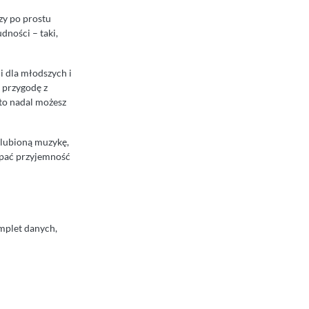
zy po prostu
dności – taki,
i dla młodszych i
z przygodę z
 to nadal możesz
ulubioną muzykę,
rpać przyjemność
omplet danych,