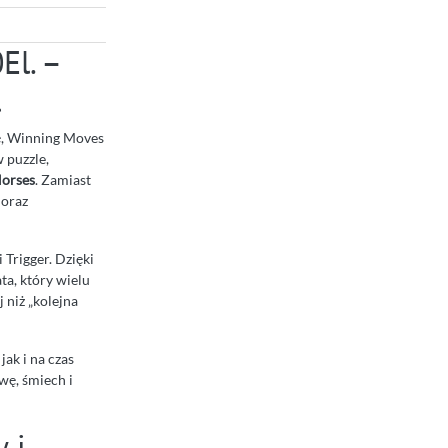
El. –
l
rę, Winning Moves
 puzzle,
Horses
. Zamiast
 oraz
 Trigger. Dzięki
ta, który wielu
 niż „kolejna
ak i na czas
wę, śmiech i
 i