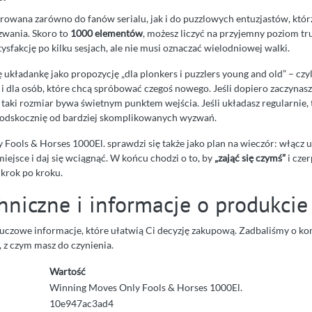
erowana zarówno do fanów serialu, jak i do puzzlowych entuzjastów, któr
zwania. Skoro to
1000 elementów
, możesz liczyć na przyjemny poziom tru
tysfakcję po kilku sesjach, ale nie musi oznaczać wielodniowej walki.
 układankę jako propozycję „dla plonkers i puzzlers young and old” – czyl
 i dla osób, które chcą spróbować czegoś nowego. Jeśli dopiero zaczynas
 taki rozmiar bywa świetnym punktem wejścia. Jeśli układasz regularnie,
 odskocznię od bardziej skomplikowanych wyzwań.
Fools & Horses 1000El. sprawdzi się także jako plan na wieczór: włącz 
ejsce i daj się wciągnąć. W końcu chodzi o to, by
„zająć się czymś”
i cze
krok po kroku.
hniczne i informacje o produkcie
kluczowe informacje, które ułatwią Ci decyzję zakupową. Zadbaliśmy o k
, z czym masz do czynienia.
Wartość
Winning Moves Only Fools & Horses 1000El.
10e947ac3ad4