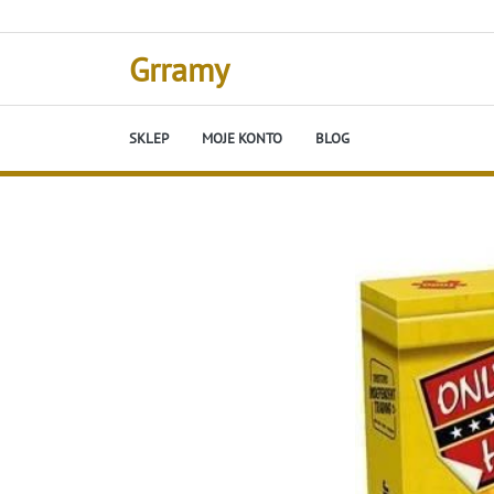
Skip
to
content
Grramy
SKLEP
MOJE KONTO
BLOG