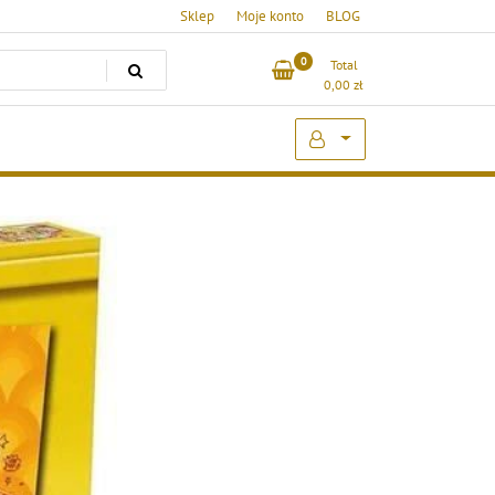
Sklep
Moje konto
BLOG
0
Total
0,00
zł