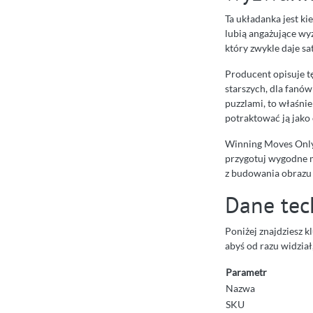
Ta układanka jest ki
lubią angażujące wy
który zwykle daje sa
Producent opisuje tę
starszych, dla fanów
puzzlami, to właśnie
potraktować ją jako
Winning Moves Only 
przygotuj wygodne mi
z budowania obrazu 
Dane tec
Poniżej znajdziesz 
abyś od razu widział
Parametr
Nazwa
SKU