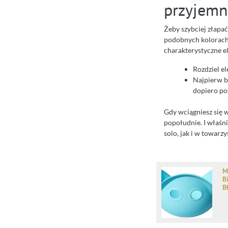
przyjemn
Żeby szybciej złap
podobnych kolorach.
charakterystyczne el
Rozdziel e
Najpierw b
dopiero po
Gdy wciągniesz się w
popołudnie. I właśn
solo, jak i w towarzy
M
B
B