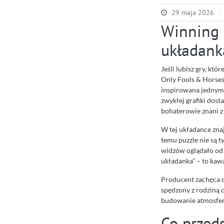
29 maja 2026
Winning 
układanka
Jeśli lubisz gry, k
Only Fools & Horses 
inspirowana jednym 
zwykłej grafiki dos
bohaterowie znani z
W tej układance znaj
temu puzzle nie są 
widzów oglądało od l
układanka” – to kaw
Producent zachęca d
spędzony z rodziną 
budowanie atmosfery
Co przeds