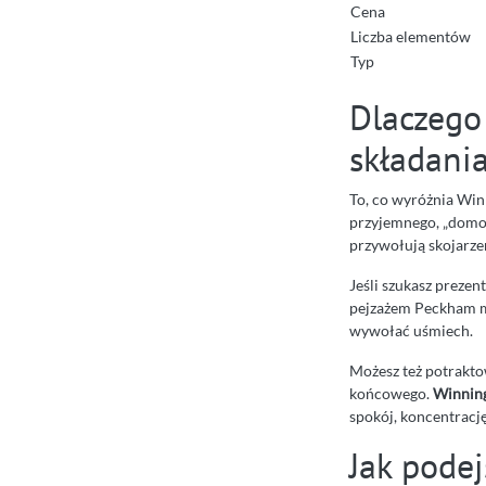
Cena
Liczba elementów
Typ
Dlaczego 
składani
To, co wyróżnia Win
przyjemnego, „domo
przywołują skojarzeni
Jeśli szukasz prezent
pejzażem Peckham maj
wywołać uśmiech.
Możesz też potraktow
końcowego.
Winning
spokój, koncentrację 
Jak podej