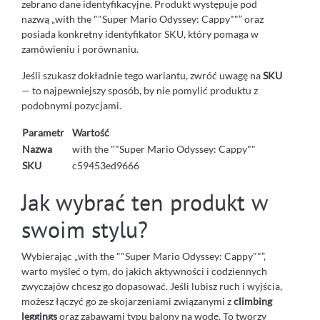
zebrano dane identyfikacyjne. Produkt występuje pod
nazwą „with the ""Super Mario Odyssey: Cappy""” oraz
posiada konkretny identyfikator SKU, który pomaga w
zamówieniu i porównaniu.
Jeśli szukasz dokładnie tego wariantu, zwróć uwagę na
SKU
— to najpewniejszy sposób, by nie pomylić produktu z
podobnymi pozycjami.
Parametr
Wartość
Nazwa
with the ""Super Mario Odyssey: Cappy""
SKU
c59453ed9666
Jak wybrać ten produkt w
swoim stylu?
Wybierając „with the ""Super Mario Odyssey: Cappy""”,
warto myśleć o tym, do jakich aktywności i codziennych
zwyczajów chcesz go dopasować. Jeśli lubisz ruch i wyjścia,
możesz łączyć go ze skojarzeniami związanymi z
climbing
leggings
oraz zabawami typu balony na wodę. To tworzy