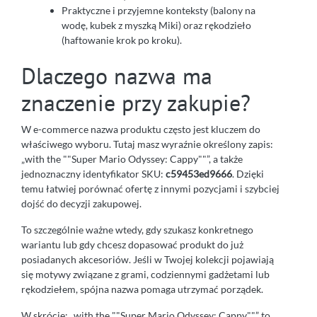
Praktyczne i przyjemne konteksty (balony na
wodę, kubek z myszką Miki) oraz rękodzieło
(haftowanie krok po kroku).
Dlaczego nazwa ma
znaczenie przy zakupie?
W e-commerce nazwa produktu często jest kluczem do
właściwego wyboru. Tutaj masz wyraźnie określony zapis:
„with the ""Super Mario Odyssey: Cappy""”, a także
jednoznaczny identyfikator SKU:
c59453ed9666
. Dzięki
temu łatwiej porównać ofertę z innymi pozycjami i szybciej
dojść do decyzji zakupowej.
To szczególnie ważne wtedy, gdy szukasz konkretnego
wariantu lub gdy chcesz dopasować produkt do już
posiadanych akcesoriów. Jeśli w Twojej kolekcji pojawiają
się motywy związane z grami, codziennymi gadżetami lub
rękodziełem, spójna nazwa pomaga utrzymać porządek.
W skrócie: „with the ""Super Mario Odyssey: Cappy""” to