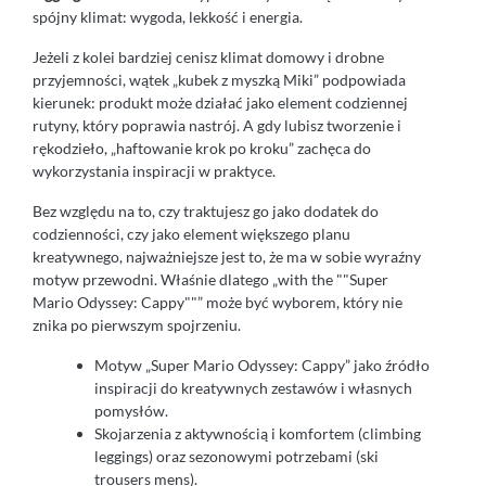
spójny klimat: wygoda, lekkość i energia.
Jeżeli z kolei bardziej cenisz klimat domowy i drobne
przyjemności, wątek „kubek z myszką Miki” podpowiada
kierunek: produkt może działać jako element codziennej
rutyny, który poprawia nastrój. A gdy lubisz tworzenie i
rękodzieło, „haftowanie krok po kroku” zachęca do
wykorzystania inspiracji w praktyce.
Bez względu na to, czy traktujesz go jako dodatek do
codzienności, czy jako element większego planu
kreatywnego, najważniejsze jest to, że ma w sobie wyraźny
motyw przewodni. Właśnie dlatego „with the ""Super
Mario Odyssey: Cappy""” może być wyborem, który nie
znika po pierwszym spojrzeniu.
Motyw „Super Mario Odyssey: Cappy” jako źródło
inspiracji do kreatywnych zestawów i własnych
pomysłów.
Skojarzenia z aktywnością i komfortem (climbing
leggings) oraz sezonowymi potrzebami (ski
trousers mens).