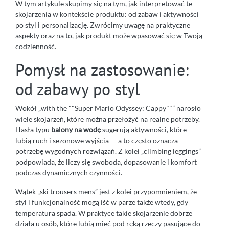
W tym artykule skupimy się na tym, jak interpretować te
skojarzenia w kontekście produktu: od zabaw i aktywności
po styl i personalizację. Zwrócimy uwagę na praktyczne
aspekty oraz na to, jak produkt może wpasować się w Twoją
codzienność.
Pomysł na zastosowanie:
od zabawy po styl
Wokół „with the ""Super Mario Odyssey: Cappy""” narosło
wiele skojarzeń, które można przełożyć na realne potrzeby.
Hasła typu
balony na wodę
sugerują aktywności, które
lubią ruch i sezonowe wyjścia — a to często oznacza
potrzebę wygodnych rozwiązań. Z kolei „climbing leggings”
podpowiada, że liczy się swoboda, dopasowanie i komfort
podczas dynamicznych czynności.
Wątek „ski trousers mens” jest z kolei przypomnieniem, że
styl i funkcjonalność mogą iść w parze także wtedy, gdy
temperatura spada. W praktyce takie skojarzenie dobrze
działa u osób, które lubią mieć pod ręką rzeczy pasujące do