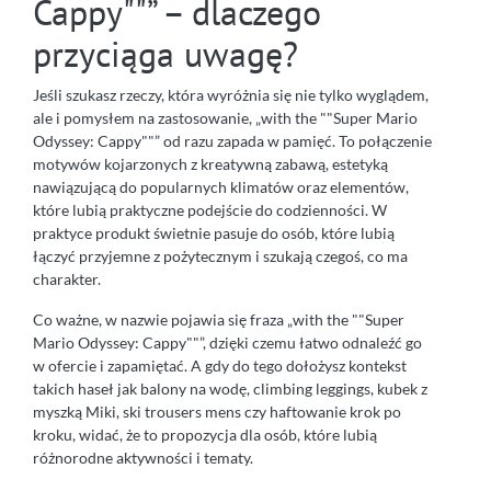
Cappy""” – dlaczego
przyciąga uwagę?
Jeśli szukasz rzeczy, która wyróżnia się nie tylko wyglądem,
ale i pomysłem na zastosowanie, „with the ""Super Mario
Odyssey: Cappy""” od razu zapada w pamięć. To połączenie
motywów kojarzonych z kreatywną zabawą, estetyką
nawiązującą do popularnych klimatów oraz elementów,
które lubią praktyczne podejście do codzienności. W
praktyce produkt świetnie pasuje do osób, które lubią
łączyć przyjemne z pożytecznym i szukają czegoś, co ma
charakter.
Co ważne, w nazwie pojawia się fraza „with the ""Super
Mario Odyssey: Cappy""”, dzięki czemu łatwo odnaleźć go
w ofercie i zapamiętać. A gdy do tego dołożysz kontekst
takich haseł jak balony na wodę, climbing leggings, kubek z
myszką Miki, ski trousers mens czy haftowanie krok po
kroku, widać, że to propozycja dla osób, które lubią
różnorodne aktywności i tematy.