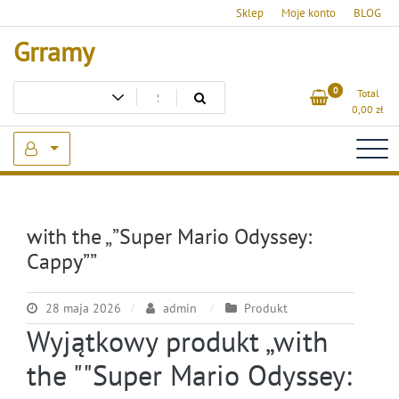
Skip
Sklep
Moje konto
BLOG
to
Grramy
content
0
Total
0,00
zł
with the „”Super Mario Odyssey:
Cappy””
28 maja 2026
admin
Produkt
Wyjątkowy produkt „with
the ""Super Mario Odyssey: