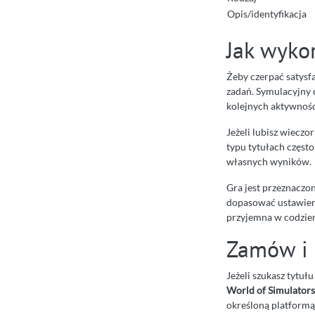
Opis/identyfikacja
Jak wykor
Żeby czerpać satysf
zadań. Symulacyjny 
kolejnych aktywnośc
Jeżeli lubisz wieczo
typu tytułach często 
własnych wyników.
Gra jest przeznaczo
dopasować ustawieni
przyjemna w codzie
Zamów i 
Jeżeli szukasz tytuł
World of Simulators
określoną platformą 