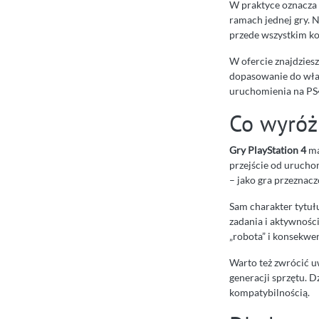
W praktyce oznacza 
ramach jednej gry. N
przede wszystkim kom
W ofercie znajdzies
dopasowanie do włas
uruchomienia na PS
Co wyróż
Gry PlayStation 4
ma
przejście od uruchom
– jako gra przeznacz
Sam charakter tytułu
zadania i aktywności
„robota” i konsekwen
Warto też zwrócić uw
generacji sprzętu. 
kompatybilnością.