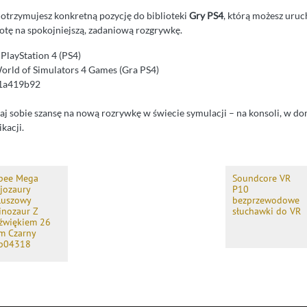
otrzymujesz konkretną pozycję do biblioteki
Gry PS4
, którą możesz uru
otę na spokojniejszą, zadaniową rozgrywkę.
PlayStation 4 (PS4)
orld of Simulators 4 Games (Gra PS4)
1a419b92
 daj sobie szansę na nową rozrywkę w świecie symulacji – na konsoli, w 
kacji.
pee Mega
Soundcore VR
ajozaury
P10
luszowy
bezprzewodowe
inozaur Z
słuchawki do VR
źwiękiem 26
m Czarny
p04318