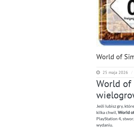
World of Si
25 maja 2026
World of
wielogro
Jeśli lubisz gry, kt
kilka chwil,
World of
PlayStation 4, stwo
wydaniu.