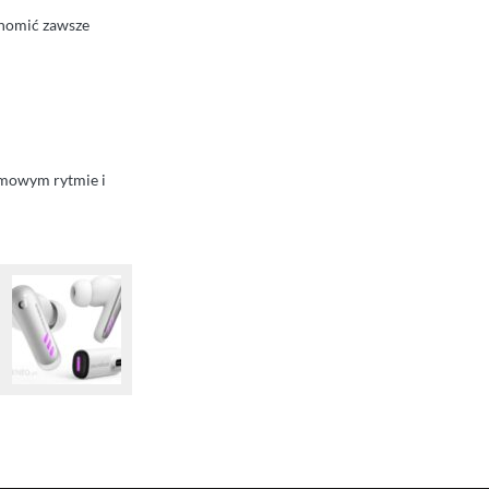
chomić zawsze
domowym rytmie i