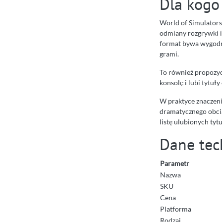
Dla kogo
World of Simulators
odmiany rozgrywki i 
format bywa wygodny
grami.
To również propozycj
konsolę i lubi tytuł
W praktyce znaczeni
dramatycznego obcią
listę ulubionych tyt
Dane tec
Parametr
Nazwa
SKU
Cena
Platforma
Rodzaj