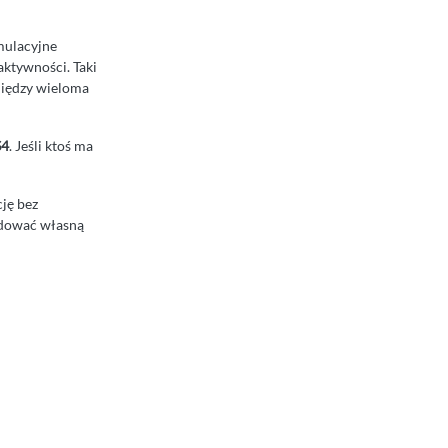
mulacyjne
aktywności. Taki
między wieloma
S4
. Jeśli ktoś ma
ję bez
budować własną