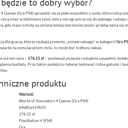
 będzie to dobry wybór?
 4 Games (Gra PS4) sprawdzi się przede wszystkim u osób, które lubią sy
chcą mieć w bibliotece tytuł, który nie ogranicza się do jednego rodzaju 
, gdy masz ochotę na zmianę tempa bez konieczności przełączania się 
a dla graczy, którzy szukają prezentu „uniwersalnego” w kategorii
Gry P
y oparte na symulacyjnym stylu, to może być trafiony zakup.
e ma też cena –
176.15 zł
– ponieważ pozwala rozsądnie uzupełnić kolekc
żenia budżetu. Przy takim podejściu łatwiej testować różne gatunki i 
ułów.
hniczne produktu
Wartość
World of Simulators 4 Games (Gra PS4)
69e81a419b92
176.15 zł
PlayStation 4 (PS4)
Gra