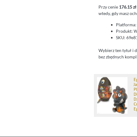
Przy cenie
176.15 zł
wtedy, gdy masz och
Platforma: 
Produkt: W
SKU: 69e8
Wybierz ten tytuł i
bez zbędnych kompli
E
J
P
D
D
C
E