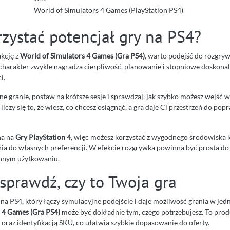
World of Simulators 4 Games (PlayStation PS4)
zystać potencjał gry na PS4?
akcję z
World of Simulators 4 Games (Gra PS4)
, warto podejść do rozgrywk
charakter zwykle nagradza cierpliwość, planowanie i stopniowe doskona
i.
rne granie, postaw na krótsze sesje i sprawdzaj, jak szybko możesz wejść w
liczy się to, że wiesz, co chcesz osiągnąć, a gra daje Ci przestrzeń do pop
na na
Gry PlayStation 4
, więc możesz korzystać z wygodnego środowiska k
a do własnych preferencji. W efekcie rozgrywka powinna być prosta do 
nnym użytkowaniu.
sprawdź, czy to Twoja gra
u na PS4, który łączy symulacyjne podejście i daje możliwość grania w je
 4 Games (Gra PS4)
może być dokładnie tym, czego potrzebujesz. To prod
oraz identyfikacją SKU, co ułatwia szybkie dopasowanie do oferty.