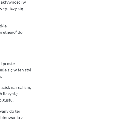
e aktywności w
kę, liczy się
bkie
kretnego” do
i proste
je się w ten styl
.
acisk na realizm,
 liczy się
o gustu.
wany do tej
mbinowania z