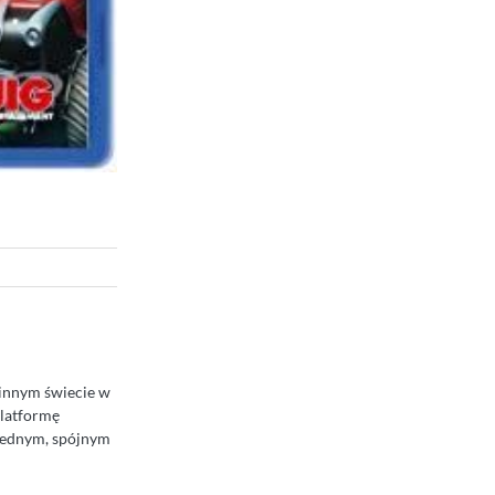
w innym świecie w
platformę
 jednym, spójnym