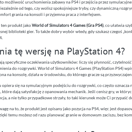
to możliwość uruchomienia zabawy na PS4 i przejścia przez symulacyjn
iezależnie od tego, czy wolisz spokojniejsze tryby, czy dynamiczną rozgryw
fort grania na konsoli i przyjemna praca z interfejsem.
z ten produkt jako
World of Simulators 4 Games (Gra PS4)
, co ułatwia szy
nej biblioteki gier. To także dobry wybór wtedy, gdy szukasz czegoś „kon
4.
nia tę wersję na PlayStation 4?
ją specyficzne oczekiwania użytkowników: liczy się płynność, czytelność 
ienia do rozgrywki. World of Simulators 4 Games (PlayStation PS4) wpisu
ona na konsolę, działa w środowisku, do którego gracze są przyzwyczajeni
 opiera się na symulacyjnym podejściu do rozgrywki, co często oznacza n
, które dają satysfakcję z opanowania mechanik. Jeśli cenisz gry, w których
cja, a nie tylko przypadkowe strzały, to taki kierunek może Ci przypaść d
agę na to, że produkt jest opisany jako pozycja na PS4, więc jest dopaso
Dzięki temu możesz od razu planować granie w domowym zaciszu, bez ko