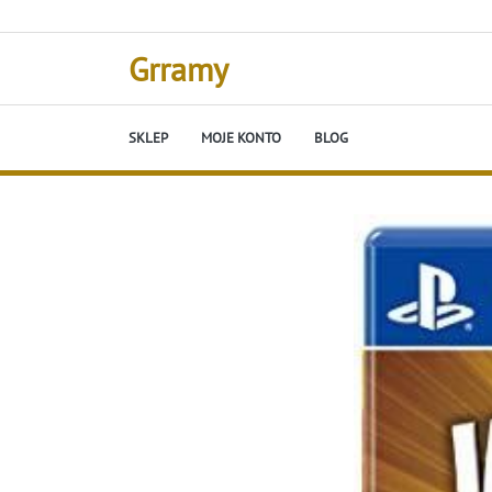
Skip
to
content
Grramy
SKLEP
MOJE KONTO
BLOG