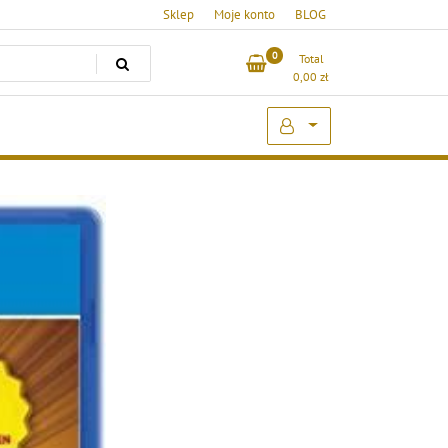
Sklep
Moje konto
BLOG
0
Total
0,00
zł