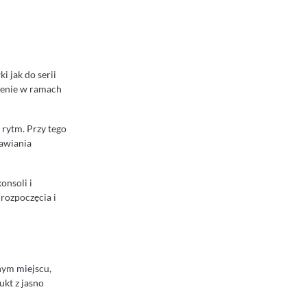
i jak do serii
lenie w ramach
 rytm. Przy tego
rawiania
onsoli i
rozpoczęcia i
dnym miejscu,
ukt z jasno