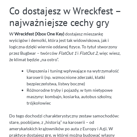
Co dostajesz w Wreckfest –
najważniejsze cechy gry
W
Wreckfest (Xbox One Key)
dostajesz mieszankę
wyścigów i demolki, która jest tak widowiskowa, jak i
logiczna dzięki wiernie oddanej fizyce. To tytuł stworzony
przez Bugbear – twórców
FlatOut 1
i
FlatOut 2
, więc wiesz,
że klimat będzie „na ostro”.
Ulepszenia i tuning wpływające na wytrzymałość
karoserii (np. wzmocnione zderzaki, klatki
bezpieczeństwa, listwy boczne)
Różnorodne tryby i pojazdy, w tym nietypowe
maszyny: kombajn, kosiarka, autobus szkolny,
trójkołowiec
Do tego dochodzi charakterystyczny zestaw samochodów:
stare, poobijane, z „historią” na karoserii – od
amerykańskich krążowników po auta z Europy i Azji. W
praktyce dostajesz grę, w której można budować własny