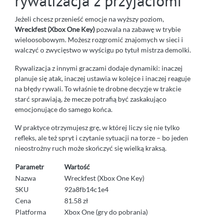
rywalizacja z przyjaciómi
Jeżeli chcesz przenieść emocje na wyższy poziom,
Wreckfest (Xbox One Key)
pozwala na zabawę w trybie
wieloosobowym. Możesz rozgromić znajomych w sieci i
walczyć o zwycięstwo w wyścigu po tytuł mistrza demolki.
Rywalizacja z innymi graczami dodaje dynamiki: inaczej
planuje się atak, inaczej ustawia w kolejce i inaczej reaguje
na błędy rywali. To właśnie te drobne decyzje w trakcie
starć sprawiają, że mecze potrafią być zaskakująco
emocjonujące do samego końca.
W praktyce otrzymujesz grę, w której liczy się nie tylko
refleks, ale też spryt i czytanie sytuacji na torze – bo jeden
nieostrożny ruch może skończyć się wielką kraksą.
Parametr
Wartość
Nazwa
Wreckfest (Xbox One Key)
SKU
92a8fb14c1e4
Cena
81.58 zł
Platforma
Xbox One (gry do pobrania)