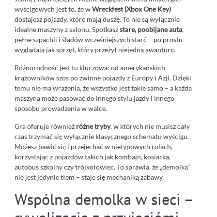
wyścigowych jest to, że w
Wreckfest (Xbox One Key)
dostajesz pojazdy, które mają duszę. To nie są wyłącznie
idealne maszyny z salonu. Spotkasz
stare, poobijane auta
,
pełne szpachli i śladów wcześniejszych starć – po prostu
wyglądają jak sprzęt, który przeżył niejedną awanturę.
Różnorodność jest tu kluczowa: od amerykańskich
krążowników szos po zwinne pojazdy z Europy i Azji. Dzięki
temu nie ma wrażenia, że wszystko jest takie samo – a każda
maszyna może pasować do innego stylu jazdy i innego
sposobu prowadzenia w walce.
Gra oferuje również
różne tryby
, w których nie musisz cały
czas trzymać się wyłącznie klasycznego schematu wyścigu.
Możesz bawić się i przejechać w nietypowych rolach,
korzystając z pojazdów takich jak kombajn, kosiarka,
autobus szkolny czy trójkołowiec. To sprawia, że „demolka”
nie jest jedynie tłem – staje się mechaniką zabawy.
Wspólna demolka w sieci –