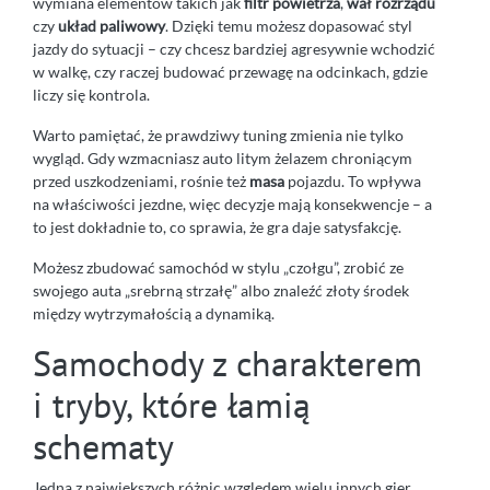
wymiana elementów takich jak
filtr powietrza
,
wał rozrządu
czy
układ paliwowy
. Dzięki temu możesz dopasować styl
jazdy do sytuacji – czy chcesz bardziej agresywnie wchodzić
w walkę, czy raczej budować przewagę na odcinkach, gdzie
liczy się kontrola.
Warto pamiętać, że prawdziwy tuning zmienia nie tylko
wygląd. Gdy wzmacniasz auto litym żelazem chroniącym
przed uszkodzeniami, rośnie też
masa
pojazdu. To wpływa
na właściwości jezdne, więc decyzje mają konsekwencje – a
to jest dokładnie to, co sprawia, że gra daje satysfakcję.
Możesz zbudować samochód w stylu „czołgu”, zrobić ze
swojego auta „srebrną strzałę” albo znaleźć złoty środek
między wytrzymałością a dynamiką.
Samochody z charakterem
i tryby, które łamią
schematy
Jedną z największych różnic względem wielu innych gier