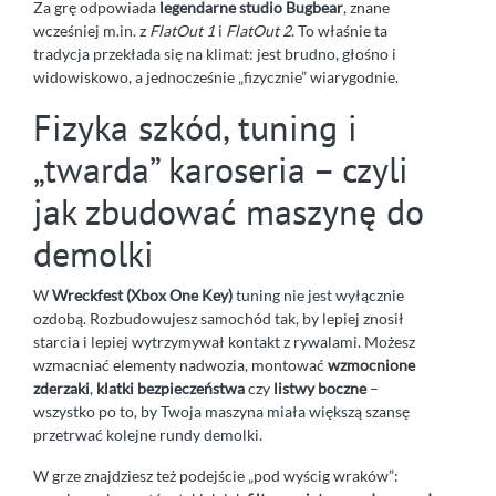
Za grę odpowiada
legendarne studio Bugbear
, znane
wcześniej m.in. z
FlatOut 1
i
FlatOut 2
. To właśnie ta
tradycja przekłada się na klimat: jest brudno, głośno i
widowiskowo, a jednocześnie „fizycznie” wiarygodnie.
Fizyka szkód, tuning i
„twarda” karoseria – czyli
jak zbudować maszynę do
demolki
W
Wreckfest (Xbox One Key)
tuning nie jest wyłącznie
ozdobą. Rozbudowujesz samochód tak, by lepiej znosił
starcia i lepiej wytrzymywał kontakt z rywalami. Możesz
wzmacniać elementy nadwozia, montować
wzmocnione
zderzaki
,
klatki bezpieczeństwa
czy
listwy boczne
–
wszystko po to, by Twoja maszyna miała większą szansę
przetrwać kolejne rundy demolki.
W grze znajdziesz też podejście „pod wyścig wraków”: