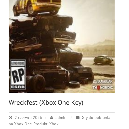
Wreckfest (Xbox One Key)
2 czerwca 2026
admin
Gry do pobrania
na Xbox One
,
Produkt
,
Xbox