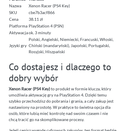
Nazwa
Xenon Racer (PS4 Key)
SKU
cbe7b3acf866
Cena
38.11 zł
Platforma
PlayStation 4 (PSN)
Aktywacja
ok. 3 minuty
Polski, Angielski, Niemiecki, Francuski, Włoski,
Języki gry
Chiński (mandaryński), Japoński, Portugalski,
Rosyjski, Hiszpański
Co dostajesz i dlaczego to
dobry wybór
Xenon Racer (PS4 Key)
to produkt w formie klucza, który
umożliwia aktywację gry na PlayStation 4. Dzięki temu
szybko przechodzisz do pobrania i grania, a cały zakup jest
nastawiony na prostotę. W praktyce to świetna opcja dla
osób, które lubią mieć kontrolę nad swoim czasem i nie
chcą tracić go na skomplikowane procesy.
Jeżeli cenisz wygodę cyfrowych zakupów, ten format będzie