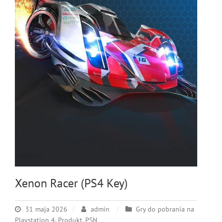
Xenon Racer (PS4 Key)
31 maja 2026
admin
Gry do pobrania na
Playstation 4
,
Produkt
,
PSN