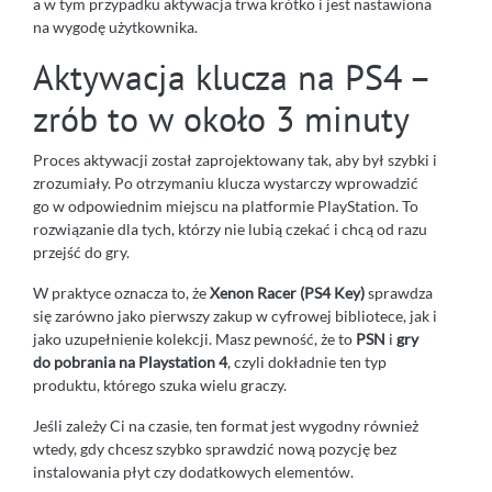
a w tym przypadku aktywacja trwa krótko i jest nastawiona
na wygodę użytkownika.
Aktywacja klucza na PS4 –
zrób to w około 3 minuty
Proces aktywacji został zaprojektowany tak, aby był szybki i
zrozumiały. Po otrzymaniu klucza wystarczy wprowadzić
go w odpowiednim miejscu na platformie PlayStation. To
rozwiązanie dla tych, którzy nie lubią czekać i chcą od razu
przejść do gry.
W praktyce oznacza to, że
Xenon Racer (PS4 Key)
sprawdza
się zarówno jako pierwszy zakup w cyfrowej bibliotece, jak i
jako uzupełnienie kolekcji. Masz pewność, że to
PSN
i
gry
do pobrania na Playstation 4
, czyli dokładnie ten typ
produktu, którego szuka wielu graczy.
Jeśli zależy Ci na czasie, ten format jest wygodny również
wtedy, gdy chcesz szybko sprawdzić nową pozycję bez
instalowania płyt czy dodatkowych elementów.