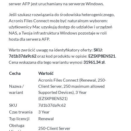
serwer AFP jest uruchamiany na serwerze Windows.
Jeśli szukasz rozwiązania do środowiska heterogenicznego,
Acronis Files Connect może być naturalnym wyborem:
użytkownicy Mac uzyskują dostęp do udziałów i urządzeń
NAS, a Twoja infrastruktura Windows pozostaje w roli
hosta dla serwera AFP.
Warto zwrócić uwagę na identyfikatory oferty:
SKU:
7d1b37da9c62
oraz kod produktu w opisie:
EZSXP8ENS21
.
Cena wskazana dla tego wariantu wynosi
31961.34 zł
.
Cecha
Wartość
Acronis Files Connect (Renewal, 250-
Nazwa /
Client Server, 250 maximum allowed
wariant
Supported Devices), 3 Year
(EZSXP8ENS21)
SKU
7d1b37da9c62
Czas trwania
3 Year
Typ licencji
Renewal
Obsługa
250-Client Server