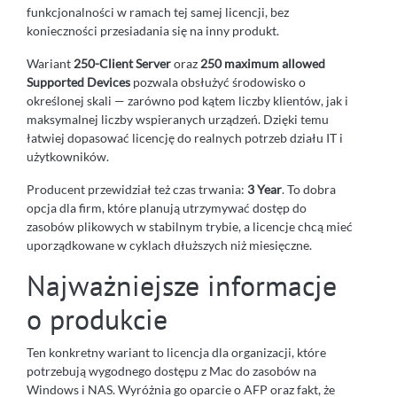
funkcjonalności w ramach tej samej licencji, bez
konieczności przesiadania się na inny produkt.
Wariant
250-Client Server
oraz
250 maximum allowed
Supported Devices
pozwala obsłużyć środowisko o
określonej skali — zarówno pod kątem liczby klientów, jak i
maksymalnej liczby wspieranych urządzeń. Dzięki temu
łatwiej dopasować licencję do realnych potrzeb działu IT i
użytkowników.
Producent przewidział też czas trwania:
3 Year
. To dobra
opcja dla firm, które planują utrzymywać dostęp do
zasobów plikowych w stabilnym trybie, a licencje chcą mieć
uporządkowane w cyklach dłuższych niż miesięczne.
Najważniejsze informacje
o produkcie
Ten konkretny wariant to licencja dla organizacji, które
potrzebują wygodnego dostępu z Mac do zasobów na
Windows i NAS. Wyróżnia go oparcie o AFP oraz fakt, że