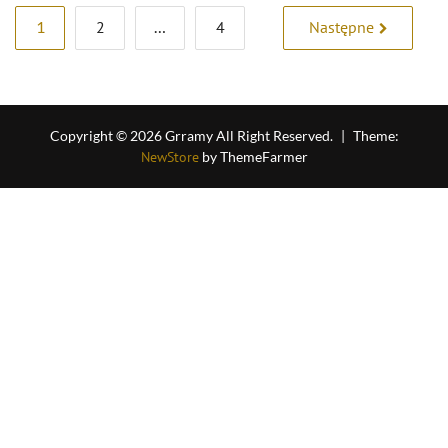
Stronicowanie
1
2
…
4
Następne
wpisów
Copyright © 2026 Grramy All Right Reserved.
|
Theme:
NewStore
by ThemeFarmer