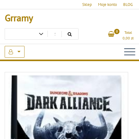
Skip
Sklep
Moje konto
BLOG
to
Grramy
content
0
Total
0,00
zł