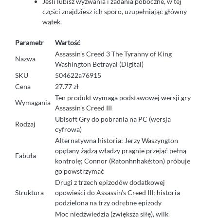
Jeśli lubisz wyzwania i zadania poboczne, w tej
części znajdziesz ich sporo, uzupełniając główny
wątek.
Parametr
Wartość
Assassin’s Creed 3 The Tyranny of King
Nazwa
Washington Betrayal (Digital)
SKU
504622a76915
Cena
27.77 zł
Ten produkt wymaga podstawowej wersji gry
Wymagania
Assassin’s Creed III
Ubisoft Gry do pobrania na PC (wersja
Rodzaj
cyfrowa)
Alternatywna historia: Jerzy Waszyngton
opętany żądzą władzy pragnie przejąć pełną
Fabuła
kontrolę; Connor (Ratonhnhaké:ton) próbuje
go powstrzymać
Drugi z trzech epizodów dodatkowej
Struktura
opowieści do Assassin’s Creed III; historia
podzielona na trzy odrębne epizody
Moc niedźwiedzia (zwiększa siłę), wilk