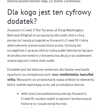
jedynie powtórzeniem tego, co znałeś z podstawy.
Dla kogo jest ten cyfrowy
dodatek?
Assassin’s Creed 3 The Tyranny of King Washington
Betrayal (Digital) to propozycja dla osób, które chcą
poszerzyć swoją przygodę w Assassin’s Creed III i lubią
alternatywne scenariusze historyczne. Ucieszą się
szczególnie ci gracze, którzy lubią wątki fabularne łączące
dramatyczne wybory z dynamiczną akcją oraz systemami
wspierającymi różne style walki.
Dodatek jest też dobrym wyborem dla fanów mechanik
opartych na umiejętnościach:
moc niedźwiedzia
,
kamuflaż
wilka
, Warpaint czy przywołanie stada wilków to elementy,
które realnie wpływają na to, jak prowadzisz starcia.
Jeśli masz już podstawową wersję Assassin’s
Creed III, możesz wejść w epizod i kontynuować
historię w rozszerzonej formie.