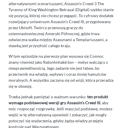
alternatywnymi scenariuszami, Assassin’s Creed 3 The
Tyranny of King Washington Betrayal (Digital) szybko stanie
się pozycją, której nie chcesz przegapić. To cyfrowy dodatek
rozwijający uniwersum Assassin’s Creed III, przygotowany
przez Ubisoft. Twórcy przenoszą graczy do
osiemnastowiecznej Ameryki Północnej, gdzie trwa
odwieczna walka między Asasynami a Templariuszami, a
stawką jest przyszłość całego kraju.
W tym epizodzie na pierwszy plan wysuwa się Connor,
znany również jako Ratonhnhaké:ton – metys walczący z
niesprawiedliwością. Jego zadanie nie jest łatwe, bo
przeciwnik ma władzę, wpływy i coraz mniej hamulców
moralnych. A wszystko zaczyna się od wizji, która przeradza
się w obsesję.
Trzeba jednak pamiętać o ważnym warunku:
ten produkt
wymaga podstawowej wersji gry Assassin’s Creed III
, aby
móc rozpocząć rozgrywkę. Jeśli masz już podstawę, możesz
wejść w tę alternatywną opowieść i zobaczyć, jak mogły
potoczyć się wydarzenia, gdyby żądza władzy przejęła
kontrolę nad Waszyngtonem.