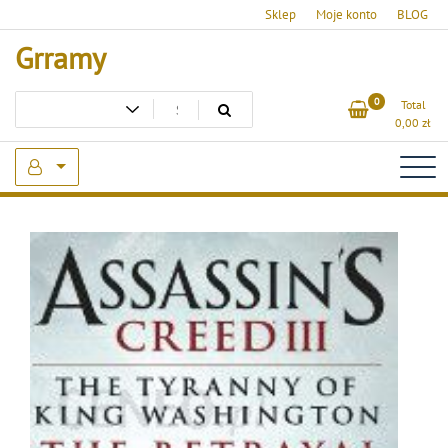
Skip
Sklep
Moje konto
BLOG
to
Grramy
content
0
Total
0,00
zł