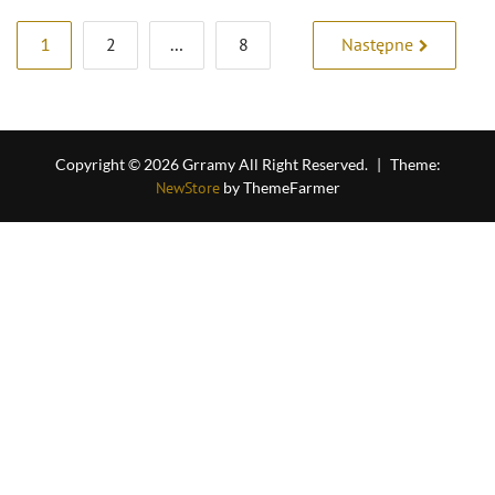
Stronicowanie
1
2
…
8
Następne
wpisów
Copyright © 2026 Grramy All Right Reserved.
|
Theme:
NewStore
by ThemeFarmer