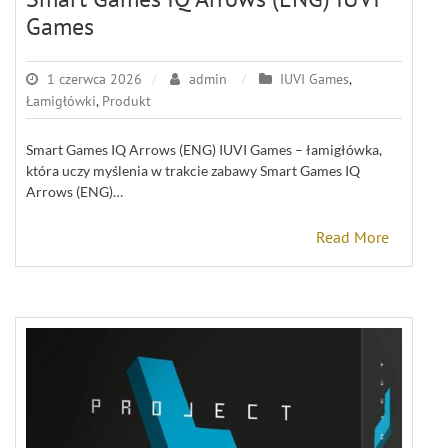
Games
1 czerwca 2026
admin
IUVI Games
,
Łamigłówki
,
Produkt
Smart Games IQ Arrows (ENG) IUVI Games – łamigłówka,
która uczy myślenia w trakcie zabawy Smart Games IQ
Arrows (ENG)…
Read More