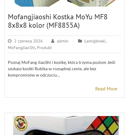
Mofangjiaoshi Kostka MoYu MF8
8x8x8 kolor (MF8855A)
2 czerwca 2026
admin
Łamigłówki
,
MoFangJiaoShi
,
Produkt
Poznaj MoFang JiaoShi i kostkę, która trzyma poziom Jeśli
szukasz kostki Rubika w rozsądnej cenie, ale bez
kompromisów w odczuciu…
Read More