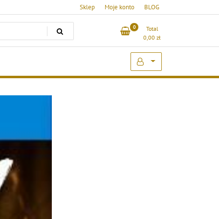
Sklep
Moje konto
BLOG
0
Total
0,00
zł