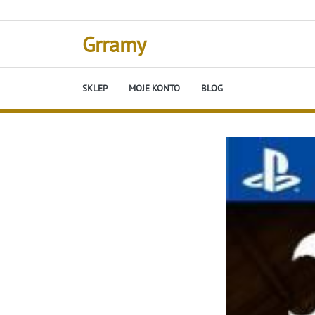
Skip
to
content
Grramy
SKLEP
MOJE KONTO
BLOG