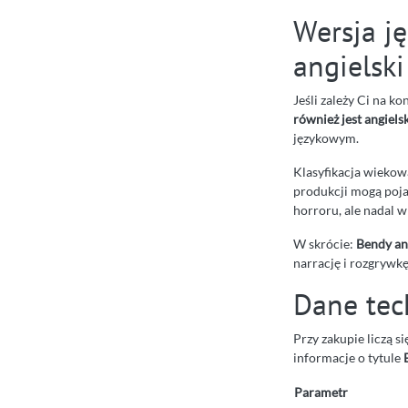
Wersja j
angielski
Jeśli zależy Ci na k
również jest angielsk
językowym.
Klasyfikacja wiekow
produkcji mogą pojaw
horroru, ale nadal 
W skrócie:
Bendy an
narrację i rozgrywkę
Dane tec
Przy zakupie liczą s
informacje o tytule
Parametr