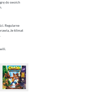
 grę do swoich
h.
ści. Regularne
rawia, że klimat
.
wili.