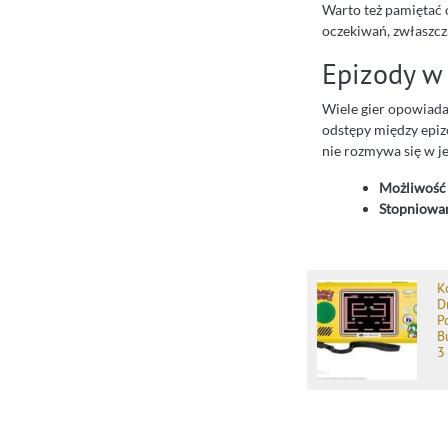
Warto też pamiętać
oczekiwań, zwłaszcza
Epizody w 
Wiele gier opowiada 
odstępy między epizo
nie rozmywa się w j
Możliwość 
Stopniowan
K
D
P
B
3