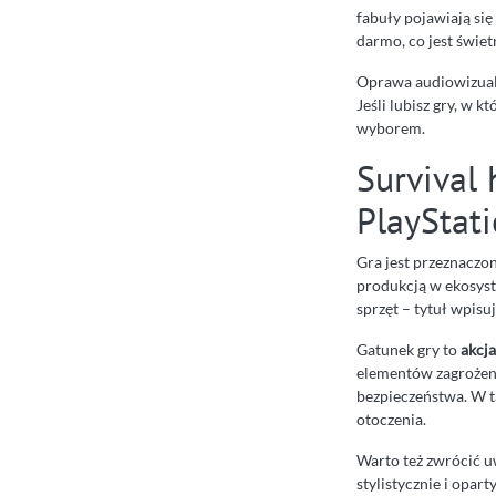
fabuły pojawiają s
darmo, co jest świe
Oprawa audiowizualn
Jeśli lubisz gry, w k
wyborem.
Survival 
PlayStat
Gra jest przeznaczo
produkcją w ekosyst
sprzęt – tytuł wpisu
Gatunek gry to
akcja
elementów zagrożeni
bezpieczeństwa. W tak
otoczenia.
Warto też zwrócić u
stylistycznie i opar