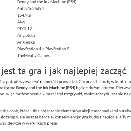
Bendy and the Ink Machine (PS4)
6bf2c1e26d94
154.9 zł
Akcji
PEGI 12
Angielska
Angielska
PlayStation 4 > PlayStation 5
TheMeatly Games
jest ta gra i jak najlepiej zacząć
która potrafi wytworzyć niepokój i prowadzić Cię przez historię w kontro
na forma
Bendy and the Ink Machine (PS4)
będzie dużym atutem. Pierwsz
 więc możesz ocenić klimat i styl rozgrywki, zanim zdecydujesz się na d
r dla osób, które lubią połączenie elementów akcji z mechanikami surviv
y się tempo, ale jeszcze bardziej konsekwencja: gra buduje napięcie, a Ty 
wać decyzje w warunkach presji.