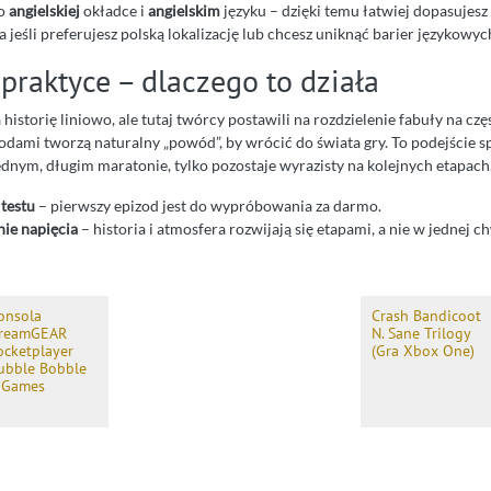
 o
angielskiej
okładce i
angielskim
języku – dzięki temu łatwiej dopasujesz
 jeśli preferujesz polską lokalizację lub chcesz uniknąć barier językowyc
praktyce – dlaczego to działa
historię liniowo, ale tutaj twórcy postawili na rozdzielenie fabuły na czę
dami tworzą naturalny „powód”, by wrócić do świata gry. To podejście sp
ednym, długim maratonie, tylko pozostaje wyrazisty na kolejnych etapach
testu
– pierwszy epizod jest do wypróbowania za darmo.
ie napięcia
– historia i atmosfera rozwijają się etapami, a nie w jednej ch
onsola
Crash Bandicoot
reamGEAR
N. Sane Trilogy
ocketplayer
(Gra Xbox One)
ubble Bobble
 Games