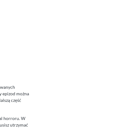
lowanych
y epizod można
alszą część
al horroru. W
musisz utrzymać