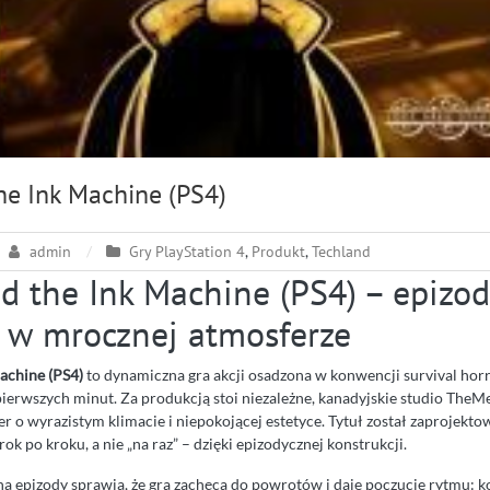
he Ink Machine (PS4)
admin
Gry PlayStation 4
,
Produkt
,
Techland
d the Ink Machine (PS4) – epizo
 w mrocznej atmosferze
achine (PS4)
to dynamiczna gra akcji osadzona w konwencji survival horr
pierwszych minut. Za produkcją stoi niezależne, kanadyjskie studio TheM
er o wyrazistym klimacie i niepokojącej estetyce. Tytuł został zaprojekto
ok po kroku, a nie „na raz” – dzięki epizodycznej konstrukcji.
 na epizody sprawia, że gra zachęca do powrotów i daje poczucie rytmu: 