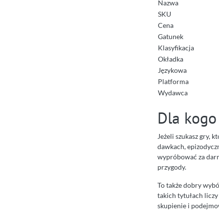
Nazwa
SKU
Cena
Gatunek
Klasyfikacja
Okładka
Językowa
Platforma
Wydawca
Dla kogo 
Jeżeli szukasz gry, 
dawkach, epizodycz
wypróbować za darmo,
przygody.
To także dobry wybó
takich tytułach licz
skupienie i podejmo