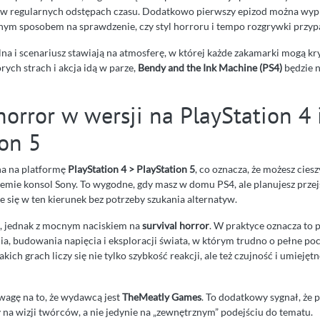
ię w regularnych odstępach czasu. Dodatkowo pierwszy epizod można wy
tnym sposobem na sprawdzenie, czy styl horroru i tempo rozgrywki przyp
a i scenariusz stawiają na atmosferę, w której każde zakamarki mogą kry
tórych strach i akcja idą w parze,
Bendy and the Ink Machine (PS4)
będzie 
horror w wersji na PlayStation 4 
ion 5
na na platformę
PlayStation 4 > PlayStation 5
, co oznacza, że możesz ciesz
emie konsol Sony. To wygodne, gdy masz w domu PS4, ale planujesz przej
je się w ten kierunek bez potrzeby szukania alternatyw.
, jednak z mocnym naciskiem na
survival horror
. W praktyce oznacza to 
a, budowania napięcia i eksploracji świata, w którym trudno o pełne po
ich grach liczy się nie tylko szybkość reakcji, ale też czujność i umiejęt
wagę na to, że wydawcą jest
TheMeatly Games
. To dodatkowy sygnał, że p
ty na wizji twórców, a nie jedynie na „zewnętrznym” podejściu do tematu.