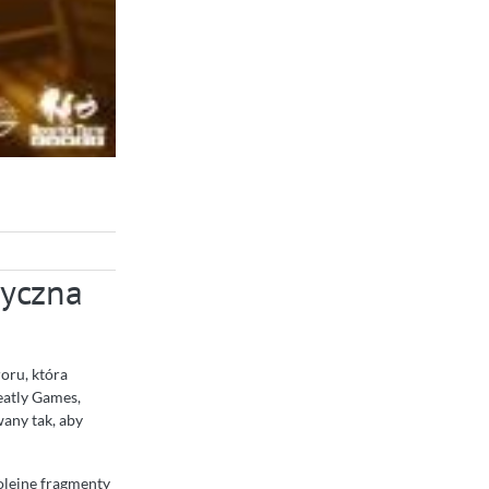
dyczna
oru, która
eatly Games,
wany tak, aby
kolejne fragmenty