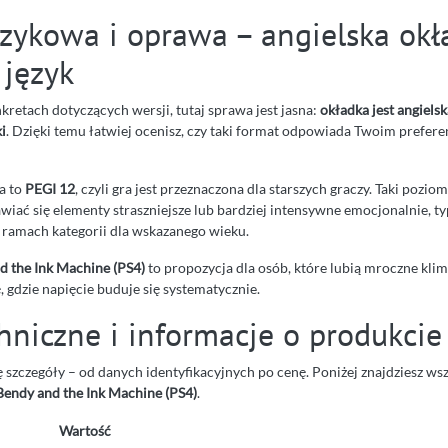
ęzykowa i oprawa – angielska okł
 język
onkretach dotyczących wersji, tutaj sprawa jest jasna:
okładka jest angielsk
i
. Dzięki temu łatwiej ocenisz, czy taki format odpowiada Twoim prefer
a to
PEGI 12
, czyli gra jest przeznaczona dla starszych graczy. Taki pozio
iać się elementy straszniejsze lub bardziej intensywne emocjonalnie, ty
w ramach kategorii dla wskazanego wieku.
d the Ink Machine (PS4)
to propozycja dla osób, które lubią mroczne klim
, gdzie napięcie buduje się systematycznie.
hniczne i informacje o produkcie
ię szczegóły – od danych identyfikacyjnych po cenę. Poniżej znajdziesz ws
Bendy and the Ink Machine (PS4)
.
Wartość