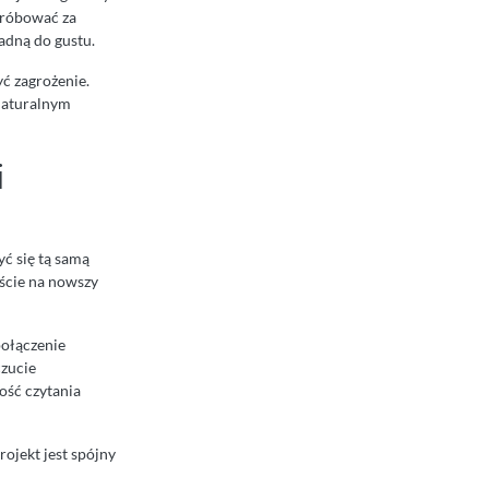
próbować za
adną do gustu.
ć zagrożenie.
naturalnym
i
yć się tą samą
ście na nowszy
połączenie
czucie
ność czytania
rojekt jest spójny