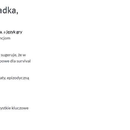
adka,
a
, a
język gry
encjom
m sugeruje, że w
powe dla survival
aty, epizodyczną
zystkie kluczowe