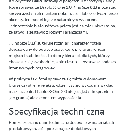
Kolorystyka
Biało-Różowy
w połączeniu z estetyką Candy
Rose sprawia, że Diablo X-One 2.0 King Size (XL) może stać
się wyrazistym elementem pokoju. Jeśli lubisz odważniejsze
akcenty, ten model będzie naturalnym wyborem.
Jednocześnie biało-różowa paleta jest na tyle uniwersalna,
że łatwo ją zestawić z różnymi aranżacjami.
„King Size (XL)” sugeruje rozmiar i charakter fotela
dopasowany do potrzeb osób, które preferują więcej
miejsca i stabilności. To dobry kierunek dla tych, którzy
chcą czuć się swobodnie, a nie ciasno — zwłaszcza podczas
intensywnych rozgrywek.
W praktyce taki fotel sprawdza się także w domowym
biurze czy strefie relaksu, gdzie liczy się wygoda, a wygląd
ma znaczenie. Diablo X-One 2.0 nie jest jedynie sprzętem
„do grania”, ale elementem wyposażenia.
Specyfikacja techniczna
Poniżej zebrano dane techniczne dostępne w materiałach
produktowych. Jeśli potrzebujesz dodatkowych