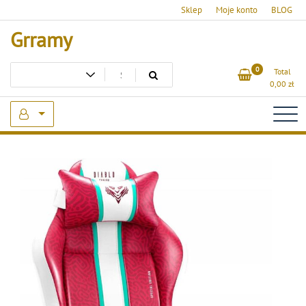
Skip
Sklep
Moje konto
BLOG
to
Grramy
content
0
Total
0,00
zł