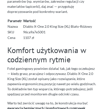
parametrów (np. wymiarów, zakresów regulacji czy
materiałów tapicerki), daj znać — przygotuję
doprecyzowanie pod konkretny wariant.
Parametr
Wartość
Nazwa
Diablo X-One 2.0 King Size (XL) Biało-Różowy
SKU
96ca9a7e5001
Cena
1107 zł
Komfort użytkowania w
codziennym rytmie
Fotel gamingowy powinien działać tak, jak tego oczekujesz
— kiedy grasz, pracujesz i odpoczywasz. Diablo X-One 2.0
King Size (XL) został opisany jako rozwiązanie, które
zapewnia ergonomiczną pozycję nawet po wielu godzinach.
To dokładnie ten typ wsparcia, którego potrzebujesz, jeśli
spędzasz przed monitorem długie odcinki czasu.
Warto też zwrócić uwagę na to, że konstrukcja ma być
gwarancją bezpiecznych i komfortowych rozgrywek
.