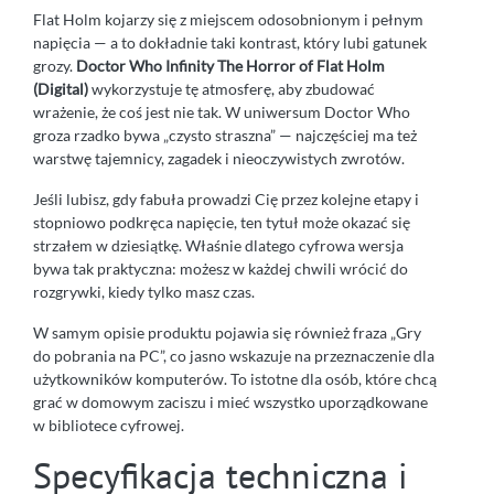
Flat Holm kojarzy się z miejscem odosobnionym i pełnym
napięcia — a to dokładnie taki kontrast, który lubi gatunek
grozy.
Doctor Who Infinity The Horror of Flat Holm
(Digital)
wykorzystuje tę atmosferę, aby zbudować
wrażenie, że coś jest nie tak. W uniwersum Doctor Who
groza rzadko bywa „czysto straszna” — najczęściej ma też
warstwę tajemnicy, zagadek i nieoczywistych zwrotów.
Jeśli lubisz, gdy fabuła prowadzi Cię przez kolejne etapy i
stopniowo podkręca napięcie, ten tytuł może okazać się
strzałem w dziesiątkę. Właśnie dlatego cyfrowa wersja
bywa tak praktyczna: możesz w każdej chwili wrócić do
rozgrywki, kiedy tylko masz czas.
W samym opisie produktu pojawia się również fraza „Gry
do pobrania na PC”, co jasno wskazuje na przeznaczenie dla
użytkowników komputerów. To istotne dla osób, które chcą
grać w domowym zaciszu i mieć wszystko uporządkowane
w bibliotece cyfrowej.
Specyfikacja techniczna i