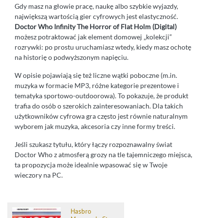
Gdy masz na głowie pracę, naukę albo szybkie wyjazdy,
największą wartością gier cyfrowych jest elastyczność.
Doctor Who Infinity The Horror of Flat Holm (Digital)
możesz potraktować jak element domowej „kolekcji”
rozrywki: po prostu uruchamiasz wtedy, kiedy masz ochotę
na historię o podwyższonym napięciu.
W opisie pojawiają się też liczne wątki poboczne (m.in.
muzyka w formacie MP3, różne kategorie prezentowe i
tematyka sportowo-outdoorowa). To pokazuje, że produkt
trafia do osób o szerokich zainteresowaniach. Dla takich
użytkowników cyfrowa gra często jest równie naturalnym
wyborem jak muzyka, akcesoria czy inne formy treści.
Jeśli szukasz tytułu, który łączy rozpoznawalny świat
Doctor Who z atmosferą grozy na tle tajemniczego miejsca,
ta propozycja może idealnie wpasować się w Twoje
wieczory na PC.
Hasbro