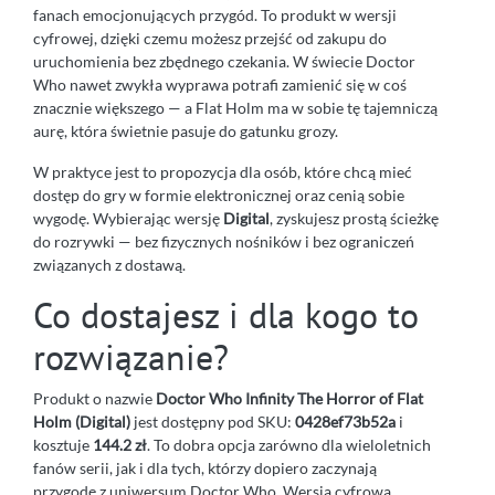
fanach emocjonujących przygód. To produkt w wersji
cyfrowej, dzięki czemu możesz przejść od zakupu do
uruchomienia bez zbędnego czekania. W świecie Doctor
Who nawet zwykła wyprawa potrafi zamienić się w coś
znacznie większego — a Flat Holm ma w sobie tę tajemniczą
aurę, która świetnie pasuje do gatunku grozy.
W praktyce jest to propozycja dla osób, które chcą mieć
dostęp do gry w formie elektronicznej oraz cenią sobie
wygodę. Wybierając wersję
Digital
, zyskujesz prostą ścieżkę
do rozrywki — bez fizycznych nośników i bez ograniczeń
związanych z dostawą.
Co dostajesz i dla kogo to
rozwiązanie?
Produkt o nazwie
Doctor Who Infinity The Horror of Flat
Holm (Digital)
jest dostępny pod SKU:
0428ef73b52a
i
kosztuje
144.2 zł
. To dobra opcja zarówno dla wieloletnich
fanów serii, jak i dla tych, którzy dopiero zaczynają
przygodę z uniwersum Doctor Who. Wersja cyfrowa