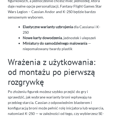
figurkowych, a jednocześnie chcesz mieć jednostkę, która
daje realne opcje personalizacji, Fantasy Flight Games Star
Wars Legion – Cassian Andor and K-2S0 będzie bardzo
sensownym wyborem.
Elastyczne warianty uzbrojenia
dla Cassiana i K-
2S0
Nowe karty dowodzenia
, jednostek i ulepszeń
Miniatury do samodzielnego malowania
—
niepomalowany twardy plastik
Wrażenia z użytkowania:
od montażu po pierwszą
rozgrywkę
Po złożeniu figurek możesz szybko przejść do gry i
sprawdzić, jak wybrane warianty broni wpływają na
przebieg starcia. Cassian z odpowiednim blasterem i
konfiguracją broni może pełnić rolę inicjatora lub wsparcia,
natomiast K-2S0 — w zależności od tego, czy wybierzesz SE-