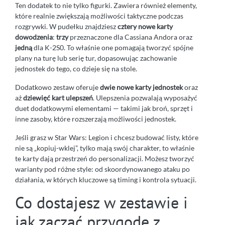
Ten dodatek to nie tylko figurki. Zawiera również elementy,
które realnie zwiększają możliwości taktyczne podczas
rozgrywki. W pudełku znajdziesz
cztery nowe karty
dowodzenia
:
trzy
przeznaczone dla Cassiana Andora oraz
jedną
dla K-2S0. To właśnie one pomagają tworzyć spójne
plany na turę lub serię tur, dopasowując zachowanie
jednostek do tego, co dzieje się na stole.
Dodatkowo zestaw oferuje
dwie nowe karty jednostek
oraz
aż
dziewięć kart ulepszeń
. Ulepszenia pozwalają wyposażyć
duet dodatkowymi elementami — takimi jak broń, sprzęt i
inne zasoby, które rozszerzają możliwości jednostek.
Jeśli grasz w Star Wars: Legion i chcesz budować listy, które
nie są „kopiuj-wklej”, tylko mają swój charakter, to właśnie
te karty dają przestrzeń do personalizacji. Możesz tworzyć
warianty pod różne style: od skoordynowanego ataku po
działania, w których kluczowe są timing i kontrola sytuacji.
Co dostajesz w zestawie i
jak zacząć przygodę z