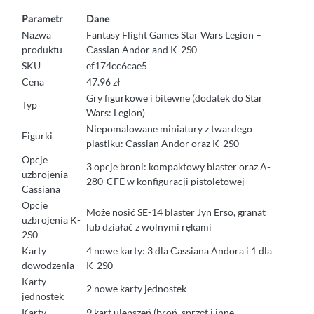
Parametr
Dane
Nazwa
Fantasy Flight Games Star Wars Legion –
produktu
Cassian Andor and K-2S0
SKU
ef174cc6cae5
Cena
47.96 zł
Gry figurkowe i bitewne (dodatek do Star
Typ
Wars: Legion)
Niepomalowane miniatury z twardego
Figurki
plastiku: Cassian Andor oraz K-2S0
Opcje
3 opcje broni: kompaktowy blaster oraz A-
uzbrojenia
280-CFE w konfiguracji pistoletowej
Cassiana
Opcje
Może nosić SE-14 blaster Jyn Erso, granat
uzbrojenia K-
lub działać z wolnymi rękami
2S0
Karty
4 nowe karty: 3 dla Cassiana Andora i 1 dla
dowodzenia
K-2S0
Karty
2 nowe karty jednostek
jednostek
Karty
9 kart ulepszeń (broń, sprzęt i inne