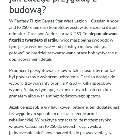
budową?
W Fantasy Flight Games Star Wars Legion – Cassian Andor
and K-2S0 znajdziesz kompletny zestaw do złożenia dwóch
miniatur: Cassiana Andora oraz K-2S0. To
niepomalowane
figurki z twardego plastiku
, więc masz pełną swobodę w
tym, jak je wykończysz — od prostego malowania „na
gotowo” po bardziej zaawansowane prace hobbystyczne z
dopracowaniem detali.
Producent przygotował zestaw w taki sposób, by montaż
był powiązany z wyborem uzbrojenia. Cassian dostaje do
wyboru trzy warianty broni, a K-2S0 — kilka sposobów
wyposażenia, w tym opcje z konkretnym blasterem lub
granatem albo wariant bez dodatkowego sprzętu.
Jeżeli cenisz sobie gry figurkowe i bitewne, ten dodatek jest
też wygodnym sposobem na rozszerzenie armii
rebelianckiej. W praktyce oznacza to, że możesz szybko
włączyć Cassiana i K-2S0 do swoich rozgrywek, a
jednocześnie mieć nowe narzędzia do prowadzenia gry.