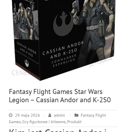
Fantasy Flight Games Star Wars
Legion – Cassian Andor and K-2S0
29 maja 2026
admin
Fantasy Flight
Games
,
Gry figurkowe i bitewne
,
Produkt