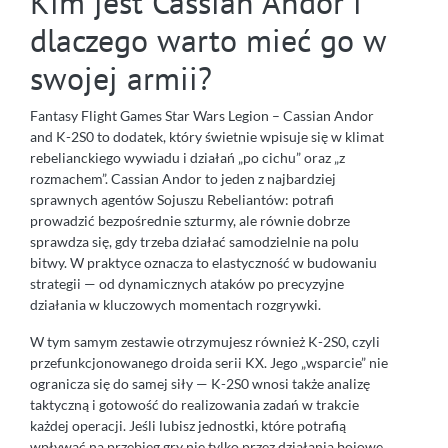
Kim jest Cassian Andor i
dlaczego warto mieć go w
swojej armii?
Fantasy Flight Games Star Wars Legion – Cassian Andor
and K-2S0 to dodatek, który świetnie wpisuje się w klimat
rebelianckiego wywiadu i działań „po cichu” oraz „z
rozmachem”. Cassian Andor to jeden z najbardziej
sprawnych agentów Sojuszu Rebeliantów: potrafi
prowadzić bezpośrednie szturmy, ale równie dobrze
sprawdza się, gdy trzeba działać samodzielnie na polu
bitwy. W praktyce oznacza to elastyczność w budowaniu
strategii — od dynamicznych ataków po precyzyjne
działania w kluczowych momentach rozgrywki.
W tym samym zestawie otrzymujesz również K-2S0, czyli
przefunkcjonowanego droida serii KX. Jego „wsparcie” nie
ogranicza się do samej siły — K-2S0 wnosi także analizę
taktyczną i gotowość do realizowania zadań w trakcie
każdej operacji. Jeśli lubisz jednostki, które potrafią
wpływać na przebieg gry nie tylko przez działania bojowe,