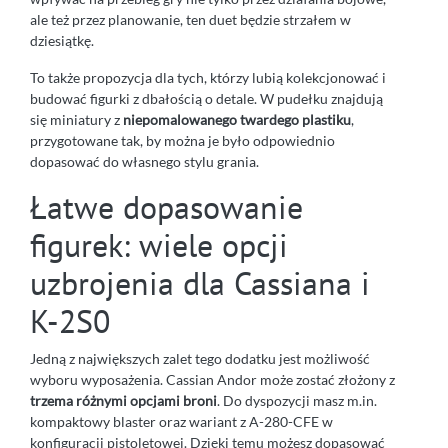
ale też przez planowanie, ten duet będzie strzałem w
dziesiątkę.
To także propozycja dla tych, którzy lubią kolekcjonować i
budować figurki z dbałością o detale. W pudełku znajdują
się miniatury z
niepomalowanego twardego plastiku
,
przygotowane tak, by można je było odpowiednio
dopasować do własnego stylu grania.
Łatwe dopasowanie
figurek: wiele opcji
uzbrojenia dla Cassiana i
K-2S0
Jedną z największych zalet tego dodatku jest możliwość
wyboru wyposażenia. Cassian Andor może zostać złożony z
trzema różnymi opcjami broni
. Do dyspozycji masz m.in.
kompaktowy blaster oraz wariant z A-280-CFE w
konfiguracji pistoletowej. Dzięki temu możesz dopasować