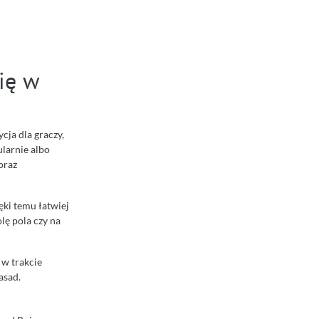
się w
cja dla graczy,
ularnie albo
oraz
ęki temu łatwiej
ę pola czy na
 w trakcie
asad.