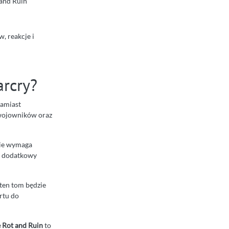
and Ruin
, reakcje i
arcry?
Zamiast
 wojowników oraz
 nie wymaga
ma dodatkowy
 ten tom będzie
rtu do
Rot and Ruin
to