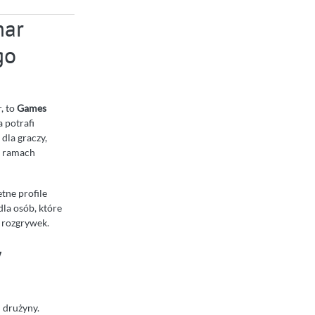
mar
go
, to
Games
a potrafi
dla graczy,
w ramach
tne profile
dla osób, które
ę rozgrywek.
w
 drużyny.