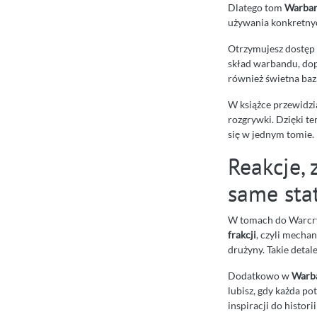
Dlatego tom
Warban
używania konkretnyc
Otrzymujesz dostęp
skład warbandu, dop
również świetna baz
W książce przewidzi
rozgrywki. Dzięki t
się w jednym tomie.
Reakcje, 
same stat
W tomach do Warcry 
frakcji
, czyli mecha
drużyny. Takie detal
Dodatkowo w
Warba
lubisz, gdy każda p
inspiracji do histor