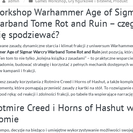
admin
Games Workshop
,
Gry figurkowe i bitewne
,
Produkt
orkshop Warhammer Age of Sig
arband Tome Rot and Ruin – cze
ię spodziewać?
owane zasady, dynamiczne starcia i klimat frakcji z uniwersum Warhammer
r Age of Sigmar Warcry Warband Tome Rot and Ruin
jest pozycją, któr
en tom to nie tylko „kolejna książka z zasadami” – to praktyczne wsparcie 
iadomie, budować strategię i korzystać z pełnych mechanik dostępnych 
kampanii i frakcji.
iesz zasady korzystania z Rotmire Creed i Horns of Hashut, a także komple
enty, które pomagają przenieść zasady z kartki na stół. To rozwiązanie 
od ręką: od reakcji i zdolności frakcji, po tabele tła wspierające narracj
otmire Creed i Horns of Hashut 
omie
tempo, decyzje na bieżąco i umiejętne wykorzystywanie możliwości swojej