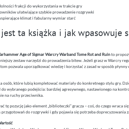
dolności frakcji do wykorzystania w trakcie gry
jowników ułatwiające szybkie prowadzenie rozgrywki
wspierające klimat i fabularny wymiar starć
jest ta książka i jak wpasowuje 
rhammer Age of Sigmar Warcry Warband Tome Rot and Ruin
to propozy
niejszy zestaw narzędzi do prowadzenia bitew. Jeżeli grasz w Warcry reg
 tom pozwala uporządkować wiedzę i korzystać z zasad w sposób płynny 
la osób, które lubią kompletować materiały do konkretnego stylu gry. Dzi
o wybranego podejścia: bardziej agresywnego, nastawionego na kontrol
ie na ruchy przeciwnika.
ć tę pozycję jako element „biblioteczki” gracza – coś, do czego wraca się
 przygotowań do rozgrywki i gdy pojawia się potrzeba doprecyzowania z
artość