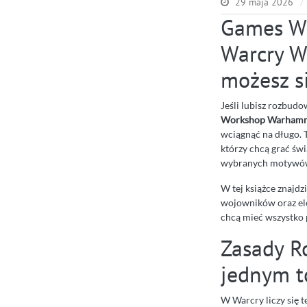
29 maja 2026
Games W
Warcry W
możesz s
Jeśli lubisz rozbud
Workshop Warhamme
wciągnąć na długo. T
którzy chcą grać św
wybranych motywów 
W tej książce znajdz
wojowników oraz elem
chcą mieć wszystko p
Zasady R
jednym t
W Warcry liczy się 