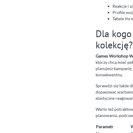
Reakcje i z
Profile wo
Tabele tła 
Dla kogo 
kolekcję?
Games Workshop Wa
którzy chcą mieć peł
planujesz kampanię,
konsekwentny.
Sprawdzi się także d
dopasować warband d
elastyczne reagowan
Warto też potraktowa
planowania, podczas
Parametr
W