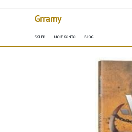
Skip
to
content
Grramy
SKLEP
MOJE KONTO
BLOG