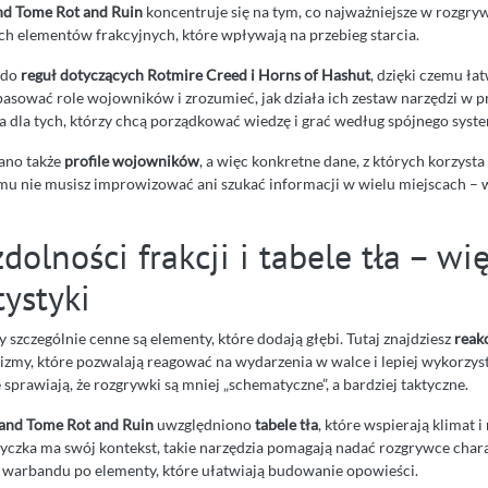
d Tome Rot and Ruin
koncentruje się na tym, co najważniejsze w rozgry
h elementów frakcyjnych, które wpływają na przebieg starcia.
 do
reguł dotyczących Rotmire Creed i Horns of Hashut
, dzięki czemu ła
asować role wojowników i zrozumieć, jak działa ich zestaw narzędzi w p
a dla tych, którzy chcą porządkować wiedzę i grać według spójnego syst
ano także
profile wojowników
, a więc konkretne dane, z których korzysta 
emu nie musisz improwizować ani szukać informacji w wielu miejscach – 
zdolności frakcji i tabele tła – wi
ystyki
szczególnie cenne są elementy, które dodają głębi. Tutaj znajdziesz
reak
nizmy, które pozwalają reagować na wydarzenia w walce i lepiej wykorzy
e sprawiają, że rozgrywki są mniej „schematyczne”, a bardziej taktyczne.
nd Tome Rot and Ruin
uwzględniono
tabele tła
, które wspierają klimat i 
otyczka ma swój kontekst, takie narzędzia pomagają nadać rozgrywce char
ii warbandu po elementy, które ułatwiają budowanie opowieści.