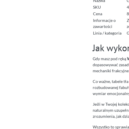
Nazwa
G
SKU
4
Cena
8
Informacje o
Z
zawartości
z
Linia / kategoria
G
Jak wyko
Gdy masz pod ręką
dopasowywać zasady 
mechaniki frakcyjne 
Co ważne, tabele tła
rozbudowanej fabuły
wymiar emocjonalny
Jeśli w Twojej kolek
naturalnym uzupełnie
zrozumienia, jak dzi
Wszystko to sprawia