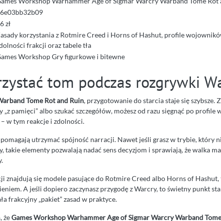
ames Workshop Warhammer Age of Sigmar Warcry Warband Tome Rot 
6e03bb32b09
6 zł
asady korzystania z Rotmire Creed i Horns of Hashut, profile wojowników
dolności frakcji oraz tabele tła
ames Workshop Gry figurkowe i bitewne
rzystać tom podczas rozgrywki W
Warband Tome Rot and Ruin
, przygotowanie do starcia staje się szybsze. 
„z pamięci” albo szukać szczegółów, możesz od razu sięgnąć po profile
– w tym reakcje i zdolności.
 pomagają utrzymać spójność narracji. Nawet jeśli grasz w trybie, który
, takie elementy pozwalają nadać sens decyzjom i sprawiają, że walka 
.
cji znajdują się modele pasujące do Rotmire Creed albo Horns of Hashut,
niem. A jeśli dopiero zaczynasz przygodę z Warcry, to świetny punkt sta
ała frakcyjny „pakiet” zasad w praktyce.
, że
Games Workshop Warhammer Age of Sigmar Warcry Warband Tome 