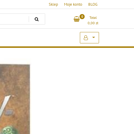
Sklep
Moje konto
BLOG
0
Total
0,00
zł