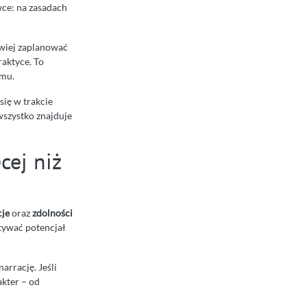
wce: na zasadach
twiej zaplanować
raktyce. To
emu.
się w trakcie
wszystko znajduje
ęcej niż
cje
oraz
zdolności
stywać potencjał
narrację. Jeśli
akter – od