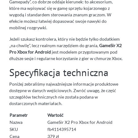
Gamepady”, co dobrze oddaje kierunek: to akcesorium,
które ma wpisywać się w gamę sprzętu kojarzonego z
wygodą i standardem sterowania znanym graczom. W
efekcie możesz łatwiej dopasować swoje nawyki do
mobilnej rozgrywki.
Jeżeli szukasz kontrolera, który nie będzie tylko dodatkiem
„na chwilę”, lecz realnym narzędziem do grania,
GameSir X2
Pro Xbox for Android
jest modelem przygotowanym pod
dłuższe sesje i regularne korzystanie z gier w chmurze Xbox.
Specyfikacja techniczna
Poniżej zebraliśmy najważniejsze informacje produktowe
dostępne w danych wejściowych. Zwróć uwagę, że część
szczegółów technicznych nie została podana w
dostarczonych materiałach.
Parametr
Wartość
Nazwa
GameSir X2 Pro Xbox for Android
SKU
fb4114395714
Cena
379 zł