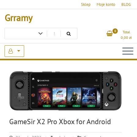
Skip
Sklep
Moje konto
BLOG
to
Grramy
content
0
Total
0,00
zł
GameSir X2 Pro Xbox for Android