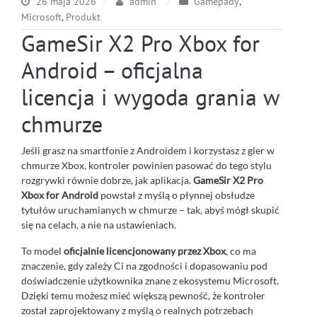
26 maja 2026
admin
Gamepady
,
Microsoft
,
Produkt
GameSir X2 Pro Xbox for
Android – oficjalna
licencja i wygoda grania w
chmurze
Jeśli grasz na smartfonie z Androidem i korzystasz z gier w
chmurze Xbox, kontroler powinien pasować do tego stylu
rozgrywki równie dobrze, jak aplikacja.
GameSir X2 Pro
Xbox for Android
powstał z myślą o płynnej obsłudze
tytułów uruchamianych w chmurze – tak, abyś mógł skupić
się na celach, a nie na ustawieniach.
To model
oficjalnie licencjonowany przez Xbox
, co ma
znaczenie, gdy zależy Ci na zgodności i dopasowaniu pod
doświadczenie użytkownika znane z ekosystemu Microsoft.
Dzięki temu możesz mieć większą pewność, że kontroler
został zaprojektowany z myślą o realnych potrzebach