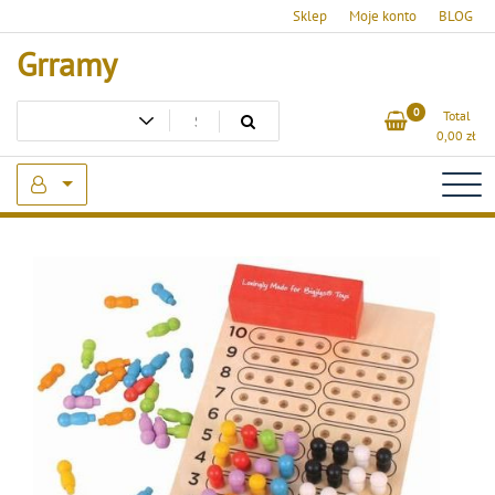
Skip
Sklep
Moje konto
BLOG
to
Grramy
content
0
Total
0,00
zł