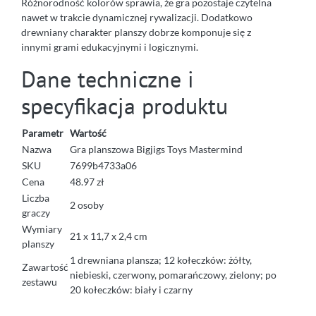
Różnorodność kolorów sprawia, że gra pozostaje czytelna
nawet w trakcie dynamicznej rywalizacji. Dodatkowo
drewniany charakter planszy dobrze komponuje się z
innymi grami edukacyjnymi i logicznymi.
Dane techniczne i
specyfikacja produktu
Parametr
Wartość
Nazwa
Gra planszowa Bigjigs Toys Mastermind
SKU
7699b4733a06
Cena
48.97 zł
Liczba
2 osoby
graczy
Wymiary
21 x 11,7 x 2,4 cm
planszy
1 drewniana plansza; 12 kołeczków: żółty,
Zawartość
niebieski, czerwony, pomarańczowy, zielony; po
zestawu
20 kołeczków: biały i czarny