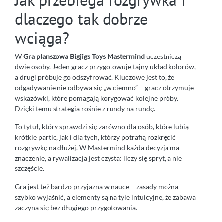
Jak przebiega rozgrywka i
dlaczego tak dobrze
wciąga?
W
Gra planszowa Bigjigs Toys Mastermind
uczestniczą
dwie osoby. Jeden gracz przygotowuje tajny układ kolorów,
a drugi próbuje go odszyfrować. Kluczowe jest to, że
odgadywanie nie odbywa się „w ciemno” – gracz otrzymuje
wskazówki, które pomagają korygować kolejne próby.
Dzięki temu strategia rośnie z rundy na rundę.
To tytuł, który sprawdzi się zarówno dla osób, które lubią
krótkie partie, jak i dla tych, którzy potrafią rozkręcić
rozgrywkę na dłużej. W Mastermind każda decyzja ma
znaczenie, a rywalizacja jest czysta: liczy się spryt, a nie
szczęście.
Gra jest też bardzo przyjazna w nauce – zasady można
szybko wyjaśnić, a elementy są na tyle intuicyjne, że zabawa
zaczyna się bez długiego przygotowania.