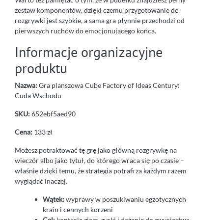
zestaw komponentów, dzięki czemu przygotowanie do
rozgrywki jest szybkie, a sama gra płynnie przechodzi od
pierwszych ruchów do emocjonującego końca.
Informacje organizacyjne
produktu
Nazwa:
Gra planszowa Cube Factory of Ideas Century:
Cuda Wschodu
SKU:
652ebf5aed90
Cena:
133 zł
Możesz potraktować tę grę jako główną rozgrywkę na
wieczór albo jako tytuł, do którego wraca się po czasie –
właśnie dzięki temu, że strategia potrafi za każdym razem
wyglądać inaczej.
Wątek:
wyprawy w poszukiwaniu egzotycznych
krain i cennych korzeni
Cel:
kontrola ziem, zyski i dążenie do zwycięstwa