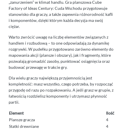
„zanurzeniem” w klimat handlu. Gra planszowa Cube
Factory of Ideas Century: Cuda Wschodu przygotowuje
stanowisko dla graczy, a także zapewnia różnorodność kafli
i komponentów, dzięki którym każda decyzja ma swój
ciężar.
Warto zwrócić uwagę na liczbę elementów związanych z
handlem i rozbudową – to one odpowiadają za dynamikę
rozgrywki. W pudełku przygotowano zarówno elementy do
mapowania akcji (plansze i obszary), jak i fragmenty, które
pozwalają gromadzić zasoby, punktować osiągnięcia oraz
budować przewagę w trakcie gry.
Dla wielu graczy największą przyjemnością jest
kompletność: masz wszystko, czego potrzeba, by rozpocząć
przygodę od razu po rozpakowaniu. A jeśli grasz w grupie, z
łatwością rozdzielisz komponenty i utrzymasz płynność
partii.
Element
Ilość
Plansze gracza
4
Statki drewniane
4