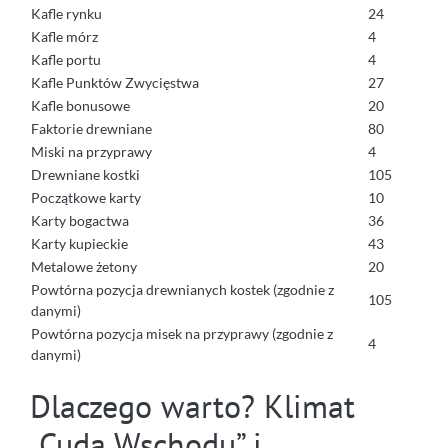
Kafle rynku
24
Kafle mórz
4
Kafle portu
4
Kafle Punktów Zwycięstwa
27
Kafle bonusowe
20
Faktorie drewniane
80
Miski na przyprawy
4
Drewniane kostki
105
Początkowe karty
10
Karty bogactwa
36
Karty kupieckie
43
Metalowe żetony
20
Powtórna pozycja drewnianych kostek (zgodnie z
105
danymi)
Powtórna pozycja misek na przyprawy (zgodnie z
4
danymi)
Dlaczego warto? Klimat
„Cuda Wschodu” i