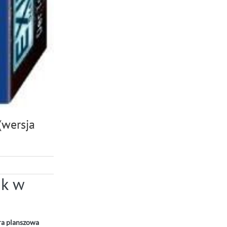
(wersja
ak w
a planszowa