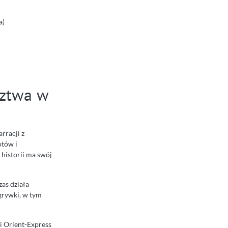
a)
dztwa w
arracji z
otów i
 historii ma swój
zas działa
zgrywki, w tym
ji Orient-Express