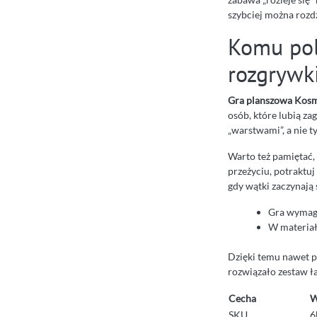
szybciej można rozdz
Komu pole
rozgrywk
Gra planszowa Kosmo
osób, które lubią zag
„warstwami”, a nie t
Warto też pamiętać, 
przeżyciu, potraktuj
gdy wątki zaczynają 
Gra wymaga
W materiał
Dzięki temu nawet po
rozwiązało zestaw ł
Cecha
W
SKU
6