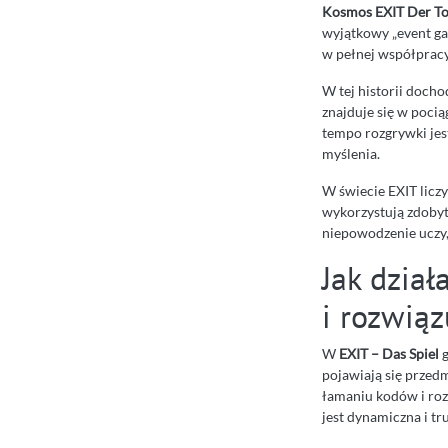
Kosmos EXIT Der Tot
wyjątkowy „event ga
w pełnej współpracy
W tej historii doch
znajduje się w pocią
tempo rozgrywki jes
myślenia.
W świecie EXIT liczy 
wykorzystują zdobyt
niepowodzenie uczy, 
Jak dział
i rozwiąz
W
EXIT – Das Spiel
g
pojawiają się przedm
łamaniu kodów i roz
jest dynamiczna i tru