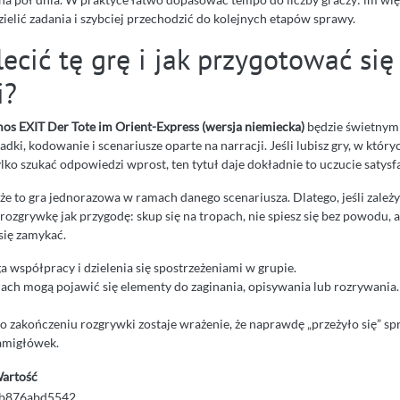
ielić zadania i szybciej przechodzić do kolejnych etapów sprawy.
cić tę grę i jak przygotować się
i?
s EXIT Der Tote im Orient-Express (wersja niemiecka)
będzie świetnym
adki, kodowanie i scenariusze oparte na narracji. Jeśli lubisz gry, w któr
ylko szukać odpowiedzi wprost, ten tytuł daje dokładnie to uczucie satysfa
że to gra jednorazowa w ramach danego scenariusza. Dlatego, jeśli zależ
 rozgrywkę jak przygodę: skup się na tropach, nie spiesz się bez powodu, al
się zamykać.
 współpracy i dzielenia się spostrzeżeniami w grupie.
ach mogą pojawić się elementy do zaginania, opisywania lub rozrywania.
 zakończeniu rozgrywki zostaje wrażenie, że naprawdę „przeżyło się” spr
amigłówek.
artość
b876abd5542