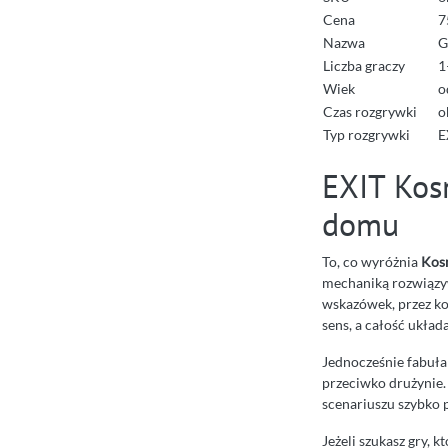
Cena
7
Nazwa
G
Liczba graczy
1
Wiek
o
Czas rozgrywki
o
Typ rozgrywki
E
EXIT Kos
domu
To, co wyróżnia
Kosm
mechaniką rozwiązyw
wskazówek, przez ko
sens, a całość układ
Jednocześnie fabuła 
przeciwko drużynie. 
scenariuszu szybko 
Jeżeli szukasz gry, 