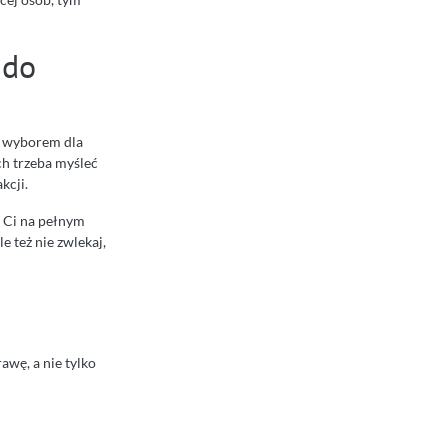
 do
 wyborem dla
ych trzeba myśleć
kcji.
y Ci na pełnym
e też nie zwlekaj,
awę, a nie tylko