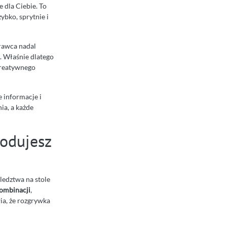
 dla Ciebie. To
bko, sprytnie i
prawca nadal
i. Właśnie dlatego
kreatywnego
we informacje i
ia, a każde
kodujesz
ledztwa na stole
ombinacji
,
ia, że rozgrywka