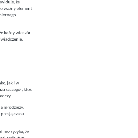
widuje, że
. To ważny element
 biernego
że każdy wieczór
świadczenie,
ę, jak i w
a szczegół, ktoś
ledczy.
la młodzieży,
 presją czasu
i bez ryzyka, że
cej osób, tym