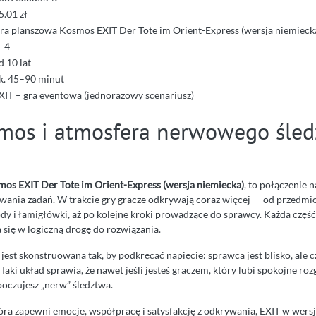
5.01 zł
ra planszowa Kosmos EXIT Der Tote im Orient-Express (wersja niemieck
–4
d 10 lat
k. 45–90 minut
XIT – gra eventowa (jednorazowy scenariusz)
mos i atmosfera nerwowego śle
os EXIT Der Tote im Orient-Express (wersja niemiecka)
, to połączenie n
ania zadań. W trakcie gry gracze odkrywają coraz więcej — od przedmi
dy i łamigłówki, aż po kolejne kroki prowadzące do sprawcy. Każda część
a się w logiczną drogę do rozwiązania.
jest skonstruowana tak, by podkręcać napięcie: sprawca jest blisko, ale c
Taki układ sprawia, że nawet jeśli jesteś graczem, który lubi spokojne ro
poczujesz „nerw” śledztwa.
która zapewni emocje, współpracę i satysfakcję z odkrywania, EXIT w wers