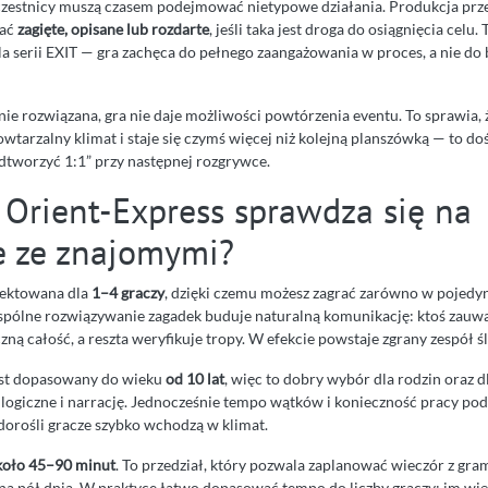
zestnicy muszą czasem podejmować nietypowe działania. Produkcja prze
tać
zagięte, opisane lub rozdarte
, jeśli taka jest droga do osiągnięcia celu
la serii EXIT — gra zachęca do pełnego zaangażowania w proces, a nie do
ie rozwiązana, gra nie daje możliwości powtórzenia eventu. To sprawia, 
wtarzalny klimat i staje się czymś więcej niż kolejną planszówką — to do
odtworzyć 1:1” przy następnej rozgrywce.
 Orient-Express sprawdza się na
e ze znajomymi?
ojektowana dla
1–4 graczy
, dzięki czemu możesz zagrać zarówno w pojedynk
pólne rozwiązywanie zagadek buduje naturalną komunikację: ktoś zauważ
czną całość, a reszta weryfikuje tropy. W efekcie powstaje zgrany zespół ś
est dopasowany do wieku
od 10 lat
, więc to dobry wybór dla rodzin oraz d
 logiczne i narrację. Jednocześnie tempo wątków i konieczność pracy pod
 dorośli gracze szybko wchodzą w klimat.
koło 45–90 minut
. To przedział, który pozwala zaplanować wieczór z gram
 na pół dnia. W praktyce łatwo dopasować tempo do liczby graczy: im wię