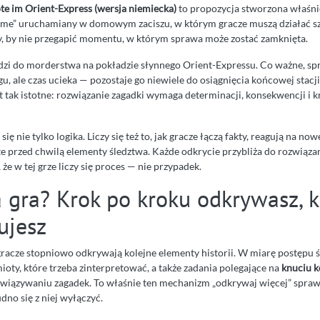
e im Orient-Express (wersja niemiecka)
to propozycja stworzona właśnie
me” uruchamiany w domowym zaciszu, w którym gracze muszą działać szy
, by nie przegapić momentu, w którym sprawa może zostać zamknięta.
odzi do morderstwa na pokładzie słynnego Orient-Expressu. Co ważne, s
gu, ale czas ucieka — pozostaje go niewiele do osiągnięcia końcowej stacj
t tak istotne: rozwiązanie zagadki wymaga determinacji, konsekwencji i 
się nie tylko logika. Liczy się też to, jak gracze łączą fakty, reagują na no
e przed chwilą elementy śledztwa. Każde odkrycie przybliża do rozwiązan
że w tej grze liczy się proces — nie przypadek.
a gra? Krok po kroku odkrywasz, 
ujesz
racze stopniowo odkrywają kolejne elementy historii. W miarę postępu ś
ioty, które trzeba zinterpretować, a także zadania polegające na
knuciu k
wiązywaniu zagadek. To właśnie ten mechanizm „odkrywaj więcej” spraw
dno się z niej wyłączyć.