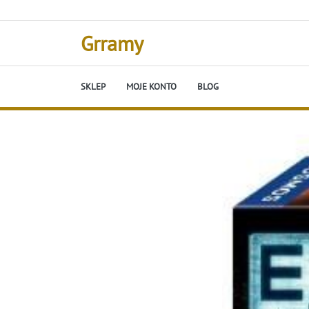
Skip
to
content
Grramy
SKLEP
MOJE KONTO
BLOG