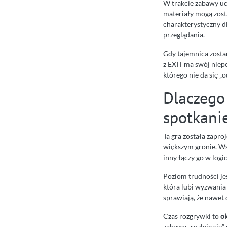
W trakcie zabawy uc
materiały mogą zos
charakterystyczny d
przeglądania.
Gdy tajemnica zostan
z EXIT ma swój niepo
którego nie da się „
Dlaczego
spotkani
Ta gra została zapr
większym gronie. Ws
inny łączy go w logi
Poziom trudności j
która lubi wyzwania
sprawiają, że nawet
Czas rozgrywki to
o
zabawa „rozleje się”