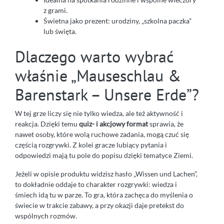
z grami.
Świetna jako prezent: urodziny, „szkolna paczka”
lub święta.
Dlaczego warto wybrać
właśnie „Mauseschlau &
Barenstark – Unsere Erde”?
W tej grze liczy się nie tylko wiedza, ale też aktywność i
reakcja. Dzięki temu
quiz- i akcjowy format
sprawia, że
nawet osoby, które wolą ruchowe zadania, mogą czuć się
częścią rozgrywki. Z kolei gracze lubiący pytania i
odpowiedzi mają tu pole do popisu dzięki tematyce Ziemi.
Jeżeli w opisie produktu widzisz hasło „Wissen und Lachen”,
to dokładnie oddaje to charakter rozgrywki: wiedza i
śmiech idą tu w parze. To gra, która zachęca do myślenia o
świecie w trakcie zabawy, a przy okazji daje pretekst do
wspólnych rozmów.