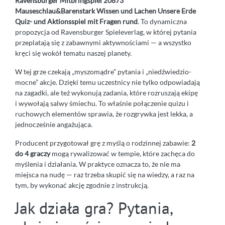
Ravensburger Mitbringspiel 20873
Mauseschlau&Barenstark Wissen und Lachen Unsere Erde
Quiz- und Aktionsspiel mit Fragen rund
. To dynamiczna
propozycja od Ravensburger Spieleverlag, w której pytania
przeplatają się z zabawnymi aktywnościami — a wszystko
kręci się wokół tematu naszej planety.
W tej grze czekają „myszomądre” pytania i „niedźwiedzio-
mocne” akcje. Dzięki temu uczestnicy nie tylko odpowiadają
na zagadki, ale też wykonują zadania, które rozruszają ekipę
i wywołają salwy śmiechu. To właśnie połączenie quizu i
ruchowych elementów sprawia, że rozgrywka jest lekka, a
jednocześnie angażująca.
Producent przygotował grę z myślą o rodzinnej zabawie:
2
do 4 graczy
mogą rywalizować w tempie, które zachęca do
myślenia i działania. W praktyce oznacza to, że nie ma
miejsca na nudę — raz trzeba skupić się na wiedzy, a raz na
tym, by wykonać akcję zgodnie z instrukcją.
Jak działa gra? Pytania,