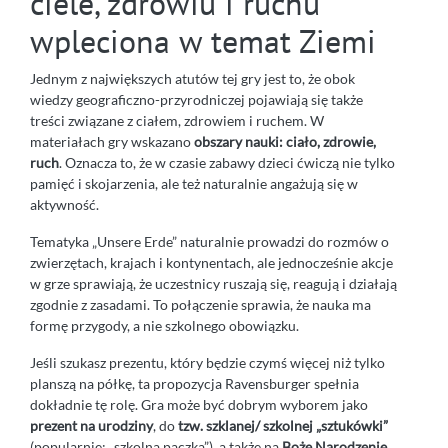
ciele, zdrowiu i ruchu
wpleciona w temat Ziemi
Jednym z największych atutów tej gry jest to, że obok
wiedzy geograficzno-przyrodniczej pojawiają się także
treści związane z ciałem, zdrowiem i ruchem. W
materiałach gry wskazano
obszary nauki: ciało, zdrowie,
ruch
. Oznacza to, że w czasie zabawy dzieci ćwiczą nie tylko
pamięć i skojarzenia, ale też naturalnie angażują się w
aktywność.
Tematyka „Unsere Erde” naturalnie prowadzi do rozmów o
zwierzętach, krajach i kontynentach, ale jednocześnie akcje
w grze sprawiają, że uczestnicy ruszają się, reagują i działają
zgodnie z zasadami. To połączenie sprawia, że nauka ma
formę przygody, a nie szkolnego obowiązku.
Jeśli szukasz prezentu, który będzie czymś więcej niż tylko
planszą na półkę, ta propozycja Ravensburger spełnia
dokładnie tę rolę. Gra może być dobrym wyborem jako
prezent na urodziny
, do
tzw. szklanej/ szkolnej „sztukówki”
(popularnie: „szkolna paczka”), a także na
Boże Narodzenie