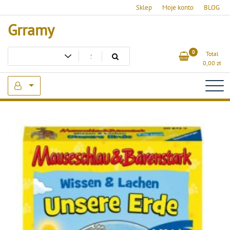
Skip
Sklep
Moje konto
BLOG
to
Grramy
content
0
Total
0,00
zł