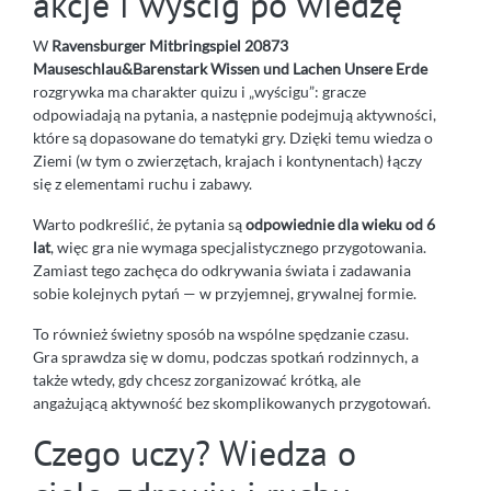
akcje i wyścig po wiedzę
W
Ravensburger Mitbringspiel 20873
Mauseschlau&Barenstark Wissen und Lachen Unsere Erde
rozgrywka ma charakter quizu i „wyścigu”: gracze
odpowiadają na pytania, a następnie podejmują aktywności,
które są dopasowane do tematyki gry. Dzięki temu wiedza o
Ziemi (w tym o zwierzętach, krajach i kontynentach) łączy
się z elementami ruchu i zabawy.
Warto podkreślić, że pytania są
odpowiednie dla wieku od 6
lat
, więc gra nie wymaga specjalistycznego przygotowania.
Zamiast tego zachęca do odkrywania świata i zadawania
sobie kolejnych pytań — w przyjemnej, grywalnej formie.
To również świetny sposób na wspólne spędzanie czasu.
Gra sprawdza się w domu, podczas spotkań rodzinnych, a
także wtedy, gdy chcesz zorganizować krótką, ale
angażującą aktywność bez skomplikowanych przygotowań.
Czego uczy? Wiedza o