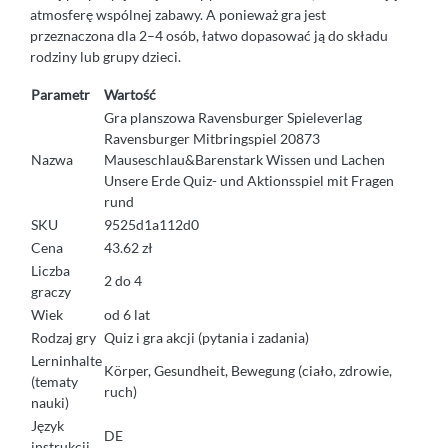
atmosferę wspólnej zabawy. A ponieważ gra jest
przeznaczona dla 2–4 osób, łatwo dopasować ją do składu
rodziny lub grupy dzieci.
Parametr
Wartość
Gra planszowa Ravensburger Spieleverlag
Ravensburger Mitbringspiel 20873
Nazwa
Mauseschlau&Barenstark Wissen und Lachen
Unsere Erde Quiz- und Aktionsspiel mit Fragen
rund
SKU
9525d1a112d0
Cena
43.62 zł
Liczba
2 do 4
graczy
Wiek
od 6 lat
Rodzaj gry
Quiz i gra akcji (pytania i zadania)
Lerninhalte
Körper, Gesundheit, Bewegung (ciało, zdrowie,
(tematy
ruch)
nauki)
Język
DE
instrukcji