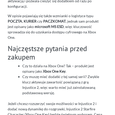
aktywacją i pozwala cieszyć się dodatkiem od razu po
konfiguracji.
W opisie pojawiają się także wzmianki o logistyce typu
POCZTA
,
KURIER
czy
PACZKOMAT
, jednak sam produkt
jest opisany jako
microsoft MS ESD
, więc kluczowość
sprowadza się do uzyskania dostępu cyfrowego na Xbox
One.
Najczęstsze pytania przed
zakupem
Czy to działa na Xbox One? Tak – produkt jest
opisany jako
Xbox One Key
.
Czy muszę mieć dodatki z tej samej serii? Zwykle
klucz aktywuje zawartość powiązaną z grą
Injustice 2, więc warto mieć już zainstalowaną
podstawową wersję.
Jeżeli chcesz rozszerzyć swoje możliwości w Injustice 2 i
dodać nową dynamikę do rozgrywki, Injustice 2 Starfire
Character (Xbox One Key) będzie świetnym wyborem. Cena