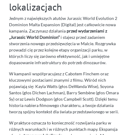
lokalizacjach
Jednym z największych atutów Jurassic World Evolution 2
Dominion Malta Expansion (Digital) jest całkowicie nowa
kampania. Zaczynasz działania
przed wydarzeniami z
„Jurassic World Dominion”
i stajesz przed zadaniem
stworzenia nowego przedsięwzięcia w Malcie. Rozgrywka
prowadzi cię przez kolejne etapy organizacji parku, w
których liczy się zarówno efektywność, jak i umiejętne
dopasowanie infrastruktury do potrzeb dinozaurów.
W kampanii współpracujesz z Cabotem Finchem oraz
kluczowymi postaciami znanymi z filmu. Wśród nich
pojawiają się: Kayla Watts (głos DeWanda Wise), Soyona
Santos (głos Dichen Lachman), Barry Sembène (głos Omara
Sy) oraz Lewis Dodgson (głos Campbell Scott). Dzięki temu
historia nabiera filmowego charakteru, a twoje działania
tworzą spójny kontekst dla świata przedstawionego w serii.
W praktyce oznacza to konieczność rozwijania parku w
różnych warunkach i w różnych punktach mapy. Ekspansja