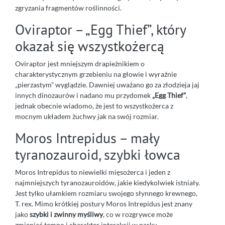
zgryzania fragmentów roślinności.
Oviraptor – „Egg Thief”, który
okazał się wszystkożercą
Oviraptor jest mniejszym drapieżnikiem o
charakterystycznym grzebieniu na głowie i wyraźnie
„pierzastym” wyglądzie. Dawniej uważano go za złodzieja jaj
innych dinozaurów i nadano mu przydomek
„Egg Thief”
,
jednak obecnie wiadomo, że jest to wszystkożerca z
mocnym układem żuchwy jak na swój rozmiar.
Moros Intrepidus – mały
tyranozauroid, szybki łowca
Moros Intrepidus to niewielki mięsożerca i jeden z
najmniejszych tyranozauroidów, jakie kiedykolwiek istniały.
Jest tylko ułamkiem rozmiaru swojego słynnego krewnego,
T. rex. Mimo krótkiej postury Moros Intrepidus jest znany
jako
szybki i zwinny myśliwy
, co w rozgrywce może
zmieniać tempo i charakter interakcji w parku.