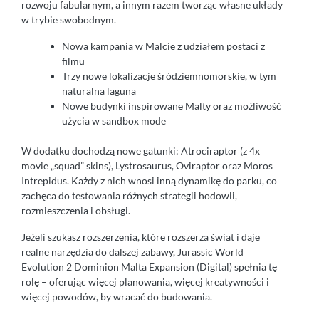
rozwoju fabularnym, a innym razem tworząc własne układy
w trybie swobodnym.
Nowa kampania w Malcie z udziałem postaci z
filmu
Trzy nowe lokalizacje śródziemnomorskie, w tym
naturalna laguna
Nowe budynki inspirowane Malty oraz możliwość
użycia w sandbox mode
W dodatku dochodzą nowe gatunki: Atrociraptor (z 4x
movie „squad” skins), Lystrosaurus, Oviraptor oraz Moros
Intrepidus. Każdy z nich wnosi inną dynamikę do parku, co
zachęca do testowania różnych strategii hodowli,
rozmieszczenia i obsługi.
Jeżeli szukasz rozszerzenia, które rozszerza świat i daje
realne narzędzia do dalszej zabawy, Jurassic World
Evolution 2 Dominion Malta Expansion (Digital) spełnia tę
rolę – oferując więcej planowania, więcej kreatywności i
więcej powodów, by wracać do budowania.