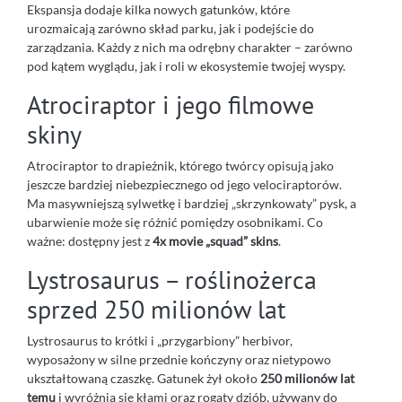
Ekspansja dodaje kilka nowych gatunków, które
urozmaicają zarówno skład parku, jak i podejście do
zarządzania. Każdy z nich ma odrębny charakter – zarówno
pod kątem wyglądu, jak i roli w ekosystemie twojej wyspy.
Atrociraptor i jego filmowe
skiny
Atrociraptor to drapieżnik, którego twórcy opisują jako
jeszcze bardziej niebezpiecznego od jego velociraptorów.
Ma masywniejszą sylwetkę i bardziej „skrzynkowaty” pysk, a
ubarwienie może się różnić pomiędzy osobnikami. Co
ważne: dostępny jest z
4x movie „squad” skins
.
Lystrosaurus – roślinożerca
sprzed 250 milionów lat
Lystrosaurus to krótki i „przygarbiony” herbivor,
wyposażony w silne przednie kończyny oraz nietypowo
ukształtowaną czaszkę. Gatunek żył około
250 milionów lat
temu
i wyróżnia się kłami oraz rogaty dziób, używany do