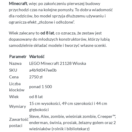
Minecraft
, więc po zakończeniu pierwszej budowy
przychodzi czas na kolejne pomysły. To dobra wiadomość
dla rodziców, bo model sprzyja dłuższemu używaniu i
ogranicza efekt „złożone i odłożone”.
Wiek zalecany to
od 8 lat
, co oznacza, że zestaw jest
dopasowany do młodszych konstruktorów, którzy lubią
samodzielnie składać modele i tworzyć własne scenki.
Parametr
Wartość
Nazwa
LEGO Minecraft 21128 Wioska
SKU
a4b9d047ee0b
Cena
2750 zł
Liczba
ponad 1 500
klocków
Wiek
od 8 lat
15 cm wysokości, 49 cm szerokości i 44 cm
Wymiary
głębokości
Steve, Alex, zombie, wieśniak zombie, Creeper™,
Zawartość
enderman, świnia, prosiak, żelazny golem oraz 2
postaci
wieśniaków (rolnik i bibliotekarz)