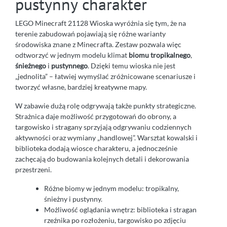
pustynny charakter
LEGO Minecraft 21128 Wioska wyróżnia się tym, że na
terenie zabudowań pojawiają się różne warianty
środowiska znane z Minecrafta. Zestaw pozwala więc
odtworzyć w jednym modelu klimat
biomu tropikalnego
,
śnieżnego
i
pustynnego
. Dzięki temu wioska nie jest
„jednolita” – łatwiej wymyślać zróżnicowane scenariusze i
tworzyć własne, bardziej kreatywne mapy.
W zabawie dużą rolę odgrywają także punkty strategiczne.
Strażnica daje możliwość przygotowań do obrony, a
targowisko i stragany sprzyjają odgrywaniu codziennych
aktywności oraz wymiany „handlowej”. Warsztat kowalski i
biblioteka dodają wiosce charakteru, a jednocześnie
zachęcają do budowania kolejnych detali i dekorowania
przestrzeni.
Różne biomy w jednym modelu: tropikalny,
śnieżny i pustynny.
Możliwość oglądania wnętrz: biblioteka i stragan
rzeźnika po rozłożeniu, targowisko po zdjęciu