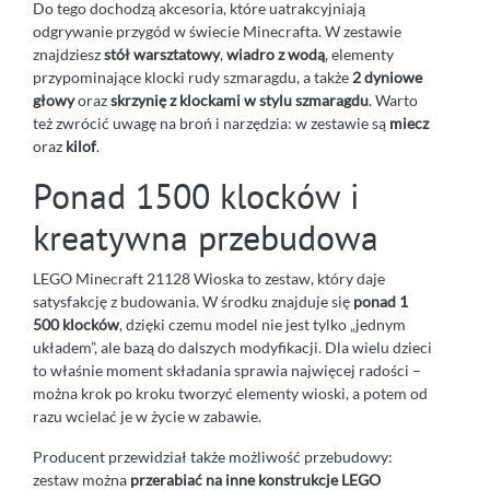
Do tego dochodzą akcesoria, które uatrakcyjniają
odgrywanie przygód w świecie Minecrafta. W zestawie
znajdziesz
stół warsztatowy
,
wiadro z wodą
, elementy
przypominające klocki rudy szmaragdu, a także
2 dyniowe
głowy
oraz
skrzynię z klockami w stylu szmaragdu
. Warto
też zwrócić uwagę na broń i narzędzia: w zestawie są
miecz
oraz
kilof
.
Ponad 1500 klocków i
kreatywna przebudowa
LEGO Minecraft 21128 Wioska to zestaw, który daje
satysfakcję z budowania. W środku znajduje się
ponad 1
500 klocków
, dzięki czemu model nie jest tylko „jednym
układem”, ale bazą do dalszych modyfikacji. Dla wielu dzieci
to właśnie moment składania sprawia najwięcej radości –
można krok po kroku tworzyć elementy wioski, a potem od
razu wcielać je w życie w zabawie.
Producent przewidział także możliwość przebudowy:
zestaw można
przerabiać na inne konstrukcje LEGO