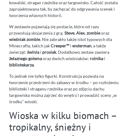
kowalski, stragan rzeźnika oraz targowisko. Całość została
zaprojektowana tak, by zachęcać do odgrywania scenek i
tworzenia własnych historii.
W zestawie pojawiają się postacie, które od razu
przywołują skojarzenia z grą:
Steve
,
Alex
,
zombie
oraz
wieśniak zombie
. Nie zabrakło także istot typowych dla
Minecrafta, takich jak
Creeper™
i
enderman
, a także
zwierząt:
świnia
i
prosiak
. Dodatkowo zestaw zawiera
żelaznego golema
oraz dwóch wieśniaków:
rolnika
i
bibliotekarza
.
To jednak nie tylko figurki. Konstrukcja pozwala na
tworzenie przestrzeni do zabawy w środku – po rozłożeniu
biblioteki i straganu rzeźnika oraz po zdjęciu dachu
targowiska można zajrzeć do wnętrz i prowadzić sceny „w
środku” wioski.
Wioska w kilku biomach –
tropikalny, śnieżny i