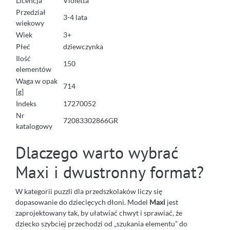
Licencja
Violetta
Przedział
3-4 lata
wiekowy
Wiek
3+
Płeć
dziewczynka
Ilość
150
elementów
Waga w opak
714
[g]
Indeks
17270052
Nr
72083302866GR
katalogowy
Dlaczego warto wybrać
Maxi i dwustronny format?
W kategorii puzzli dla przedszkolaków liczy się
dopasowanie do dziecięcych dłoni. Model
Maxi
jest
zaprojektowany tak, by ułatwiać chwyt i sprawiać, że
dziecko szybciej przechodzi od „szukania elementu” do