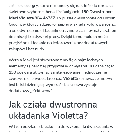
Jeśli szukasz gry, która nie kończy się na ułożeniu obrazka,
świetnym wyborem będą
Liscianigiochi 150 Dwustronne
Maxi Violetta 304-46737
. To puzzle dwustronne od Lisciani
Giochi, w których dziecko najpierw składa kolorową scenę,
a po odwróceniu układanki otrzymuje czarno-biały szablon
do dalszej kreatywnej pracy. Dzięki temu maluch może
przejść od układania do kolorowania bez dodatkowych
zakupów i bez nudy.
Wersja Maxi jest stworzona z myślą o najmłodszych –
elementy są bardziej przyjazne w chwytaniu, a liczba części
150 pozwala utrzymać zainteresowanie i jednocześnie
ćwiczyć cierpliwość. Licencja
Violetta
sprawia, że motyw
jest bliski dziecięcej wyobraźni, a zabawa zyskuje
dodatkowy „efekt wow”.
Jak działa dwustronna
układanka Violetta?
W tych puzzlach dziecko ma do wykonania dwa zadania w