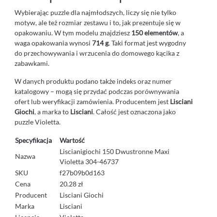
Wybierając puzzle dla najmłodszych, liczy się nie tylko
motyw, ale też rozmiar zestawu i to, jak prezentuje się w
opakowaniu. W tym modelu znajdziesz
150 elementów
, a
waga opakowania wynosi
714 g
. Taki format jest wygodny
do przechowywania i wrzucenia do domowego kącika z
zabawkami.
W danych produktu podano także indeks oraz numer
katalogowy – mogą się przydać podczas porównywania
ofert lub weryfikacji zamówienia. Producentem jest
Lisciani
Giochi
, a marka to
Lisciani
. Całość jest oznaczona jako
puzzle Violetta.
Specyfikacja
Wartość
Liscianigiochi 150 Dwustronne Maxi
Nazwa
Violetta 304-46737
SKU
f27b09b0d163
Cena
20.28 zł
Producent
Lisciani Giochi
Marka
Lisciani