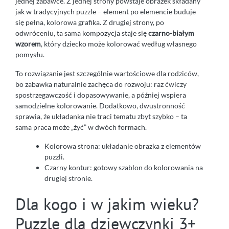
jednej zabawce. Z jednej strony powstaje obrazek składany
jak w tradycyjnych puzzle – element po elemencie buduje
się pełna, kolorowa grafika. Z drugiej strony, po
odwróceniu, ta sama kompozycja staje się
czarno-białym
wzorem
, który dziecko może kolorować według własnego
pomysłu.
To rozwiązanie jest szczególnie wartościowe dla rodziców,
bo zabawka naturalnie zachęca do rozwoju: raz ćwiczy
spostrzegawczość i dopasowywanie, a później wspiera
samodzielne kolorowanie. Dodatkowo, dwustronność
sprawia, że układanka nie traci tematu zbyt szybko – ta
sama praca może „żyć” w dwóch formach.
Kolorowa strona: układanie obrazka z elementów
puzzli.
Czarny kontur: gotowy szablon do kolorowania na
drugiej stronie.
Dla kogo i w jakim wieku?
Puzzle dla dziewczynki 3+