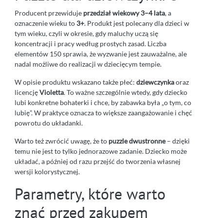
Producent przewiduje
przedział wiekowy 3–4 lata
, a
oznaczenie wieku to
3+
. Produkt jest polecany dla dzieci w
tym wieku, czyli w okresie, gdy maluchy uczą się
koncentracji i pracy według prostych zasad. Liczba
elementów 150 sprawia, że wyzwanie jest zauważalne, ale
nadal możliwe do realizacji w dziecięcym tempie.
W opisie produktu wskazano także płeć:
dziewczynka
oraz
licencję
Violetta
. To ważne szczególnie wtedy, gdy dziecko
lubi konkretne bohaterki i chce, by zabawka była „o tym, co
lubię”. W praktyce oznacza to większe zaangażowanie i chęć
powrotu do układanki.
Warto też zwrócić uwagę, że to
puzzle dwustronne
– dzięki
temu nie jest to tylko jednorazowe zadanie. Dziecko może
układać, a później od razu przejść do tworzenia własnej
wersji kolorystycznej.
Parametry, które warto
znać przed zakupem