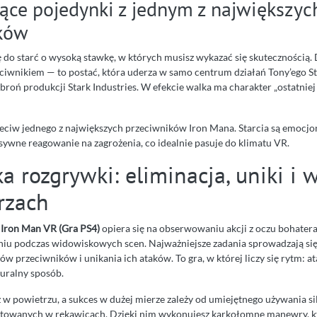
ące pojedynki z jednym z największyc
ków
 do starć o wysoką stawkę, w których musisz wykazać się skutecznością. 
wnikiem — to postać, która uderza w samo centrum działań Tony’ego St
broń produkcji Stark Industries. W efekcie walka ma charakter „ostatniej s
zeciw jednego z największych przeciwników Iron Mana. Starcia są emocjo
sywne reagowanie na zagrożenia, co idealnie pasuje do klimatu VR.
 rozgrywki: eliminacja, uniki i 
rzach
 Iron Man VR (Gra PS4)
opiera się na obserwowaniu akcji z oczu bohatera
iu podczas widowiskowych scen. Najważniejsze zadania sprowadzają si
w przeciwników i unikania ich ataków. To gra, w której liczy się rytm: at
turalny sposób.
 w powietrzu, a sukces w dużej mierze zależy od umiejętnego używania s
owanych w rękawicach. Dzięki nim wykonujesz karkołomne manewry, kt