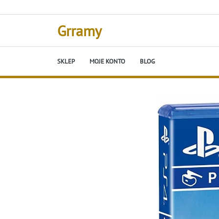
Skip
to
content
Grramy
SKLEP
MOJE KONTO
BLOG