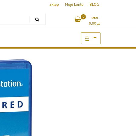
Sklep
Moje konto
BLOG
0
Total
0,00
zł