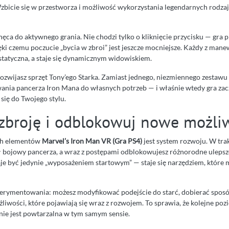
zbicie się w przestworza i możliwość wykorzystania legendarnych rodza
hęca do aktywnego grania. Nie chodzi tylko o kliknięcie przycisku — gra 
ęki czemu poczucie „bycia w zbroi” jest jeszcze mocniejsze. Każdy z man
 statyczna, a staje się dynamicznym widowiskiem.
zwijasz sprzęt Tony’ego Starka. Zamiast jednego, niezmiennego zestawu
nia pancerza Iron Mana do własnych potrzeb — i właśnie wtedy gra zac
się do Twojego stylu.
 zbroję i odblokowuj nowe możli
ch elementów
Marvel’s Iron Man VR (Gra PS4)
jest system rozwoju. W trak
ł bojowy pancerza, a wraz z postępami odblokowujesz różnorodne ulepsz
aje być jedynie „wyposażeniem startowym” — staje się narzędziem, któr
erymentowania: możesz modyfikować podejście do starć, dobierać sposó
liwości, które pojawiają się wraz z rozwojem. To sprawia, że kolejne po
 nie jest powtarzalna w tym samym sensie.