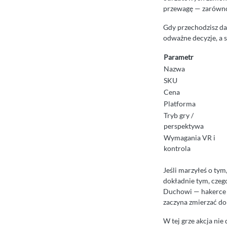
przewagę — zarówno 
Gdy przechodzisz dal
odważne decyzje, a s
Parametr
Nazwa
SKU
Cena
Platforma
Tryb gry /
perspektywa
Wymagania VR i
kontrola
Jeśli marzyłeś o tym
dokładnie tym, czego
Duchowi — hakerce i
zaczyna zmierzać do 
W tej grze akcja nie 