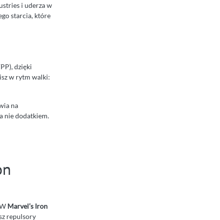
stries i uderza w
go starcia, które
PP), dzięki
isz w rytm walki:
wia na
a nie dodatkiem.
on
. W
Marvel’s Iron
sz repulsory