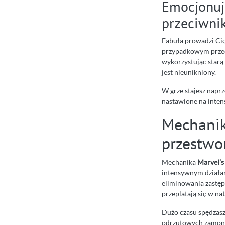
Emocjonuj
przeciwni
Fabuła prowadzi Cię
przypadkowym przeci
wykorzystując starą 
jest nieunikniony.
W grze stajesz napr
nastawione na inten
Mechanika
przestwo
Mechanika
Marvel’s
intensywnym działan
eliminowania zastępó
przeplatają się w na
Dużo czasu spędzasz
odrzutowych zamont