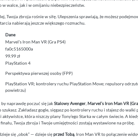
w walce, jak i w omijaniu niebezpieczeństw.
ej, Twoja zbroja rośnie w siłę. Ulepszenia sprawiają, że możesz podejmo
tarcia nabierają jeszcze większego rozmachu.
Dane
Marvel’s Iron Man VR (Gra PS4)
fa0c5165000a
99.99 zł
PlayStation 4
Perspektywa pierwszej osoby (FPP)
PlayStation VR; kontrolery ruchu PlayStation Move; repulsory odrz
powietrzu)
, by naprawdę poczuć się jak
Stalowy Avenger
,
Marvel’s Iron Man VR (Gra
 szukasz. Zakładasz gogle, sięgasz po kontrolery ruchu i stajesz do walki
 aktywistce, która niszczy plany Tony’ego Starka w całym świecie. A kied
finału, Twoja zbroja i Twoje umiejętności zostają wystawione na próbę.
dzieje się „obok” — dzieje się
przed Tobą
. Iron Man VR to połączenie wid