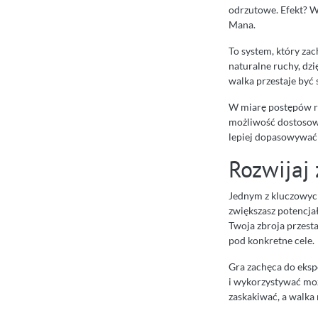
odrzutowe. Efekt? W
Mana.
To system, który zac
naturalne ruchy, dzi
walka przestaje być
W miarę postępów ro
możliwość dostosowa
lepiej dopasowywać 
Rozwijaj
Jednym z kluczowy
zwiększasz potencja
Twoja zbroja przest
pod konkretne cele.
Gra zachęca do eksp
i wykorzystywać moż
zaskakiwać, a walka