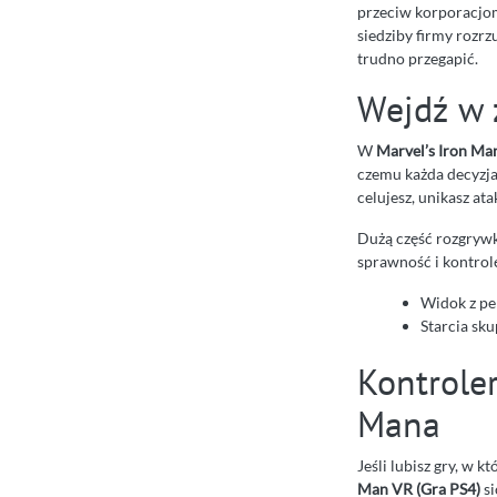
przeciw korporacjom
siedziby firmy rozrz
trudno przegapić.
Wejdź w 
W
Marvel’s Iron Ma
czemu każda decyzja
celujesz, unikasz at
Dużą część rozgrywk
sprawność i kontrolę
Widok z pe
Starcia sku
Kontrole
Mana
Jeśli lubisz gry, w 
Man VR (Gra PS4)
si