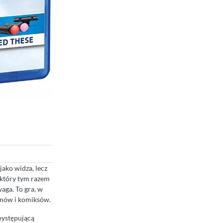
ako widza, lecz
 który tym razem
waga. To gra, w
ilmów i komiksów.
występującą