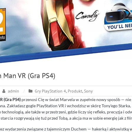
n Man VR (Gra PS4)
admin
Gry PlayStation 4
,
Produkt
,
Sony
R (Gra PS4)
przenosi Cię w świat Marvela w zupełnie nowy sposób — nie j
na. Zakładasz gogle PlayStation VR i wchodzisz w skórę Tony’ego Starka,
technologią, ale także w przestrzeni, gdzie liczy się refleks, precyzja i od
tarcia rozgrywają się tuż przed Tobą, a akcja ma w sobie energię jak z f
ez wydarzenia związane z tajemniczym Duchem — hakerką i aktywistką 