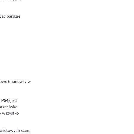
wać bardziej
utowe (manewry w
 PS4)
jest
 przeciwko
y wszystko
owiskowych scen,