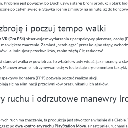
. Problem jest poważny, bo Duch używa starej broni produkcji Stark Indu
ucone po całym świecie. Stawka rośnie z minuty na minutę, aż do końcowe
zbroję i poczuj tempo walki
n VR (Gra PS4)
obserwujesz wydarzenia z perspektywy pierwszej osoby (F
 ma większe znaczenie. Zamiast „przebiegać” przez kolejne etapy, wchodz
aków i eliminujesz przeciwników, zanim zdążą Cię zaskoczyć.
i stanowi walka w powietrzu. To właśnie wtedy widać, jak mocno gra sta
. Manewrowanie i utrzymywanie się w locie staje się elementem taktyki, 
rspektywy bohatera (FPP) pozwala poczuć realizm akcji.
piają się na eliminacji przeciwników oraz unikaniu ich ataków.
ry ruchu i odrzutowe manewry Ir
których ruch ma znaczenie, ta produkcja jest stworzona właśnie dla Ciebie
ęgasz po
dwa kontrolery ruchu PlayStation Move
, a następnie uruchamia