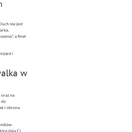
h
Duch nie jest
arka,
zansy”, a finał
nujące i
walka w
 oraz na
ę do
ak i obrona
ilników
óre dają Ci