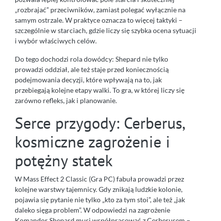
„rozbrajać” przeciwników, zamiast polegać wyłącznie na
samym ostrzale. W praktyce oznacza to więcej taktyki –
szczególnie w starciach, gdzie liczy się szybka ocena sytuacji
i wybór właściwych celów.
Do tego dochodzi rola dowódcy: Shepard nie tylko
prowadzi oddział, ale też staje przed koniecznością
podejmowania decyzji, które wpływają na to, jak
przebiegają kolejne etapy walki. To gra, w której liczy się
zarówno refleks, jak i planowanie.
Serce przygody: Cerberus,
kosmiczne zagrożenie i
potężny statek
W Mass Effect 2 Classic (Gra PC) fabuła prowadzi przez
kolejne warstwy tajemnicy. Gdy znikają ludzkie kolonie,
pojawia się pytanie nie tylko „kto za tym stoi”, ale też „jak
daleko sięga problem”. W odpowiedzi na zagrożenie
Komandor Shepard musi współpracować z Cerberusem –