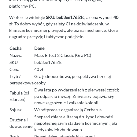
platformy PC.
W ofercie widnieje
SKU: beb3ee17651c
, a cena wynosi
40
zł
. To dobry wybór, gdy zależy Ci na doświadczeniu w
klimacie kosmicznej przygody, ale też na mechanice, która
nagradza precyzję i taktyczne podejście.
Cecha
Dane
Nazwa
Mass Effect 2 Classic (Gra PC)
SKU
beb3ee17651c
Cena
40 zł
Tryb /
Gra jednoosobowa, perspektywa trzeciej
perspektywa
osoby
Dwa lata po wydarzeniach z pierwszej części;
Fabuła (oś
po odparciu inwazji Żniwiarzy pojawia się
zdarzeń)
nowe zagrożenie i znikanie kolonii
Sojusz
Współpraca z organizacją Cerberus
Shepard zbiera elitarną drużynę i dowodzi
Drużyna i
najpotężniejszym statkiem kosmicznym, jaki
dowodzenie
kiedykolwiek zbudowano
Broń
Ponad dziewiętnaście klas broni