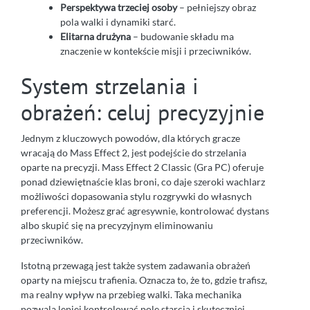
Perspektywa trzeciej osoby
– pełniejszy obraz
pola walki i dynamiki starć.
Elitarna drużyna
– budowanie składu ma
znaczenie w kontekście misji i przeciwników.
System strzelania i
obrażeń: celuj precyzyjnie
Jednym z kluczowych powodów, dla których gracze
wracają do Mass Effect 2, jest podejście do strzelania
oparte na precyzji. Mass Effect 2 Classic (Gra PC) oferuje
ponad dziewiętnaście klas broni, co daje szeroki wachlarz
możliwości dopasowania stylu rozgrywki do własnych
preferencji. Możesz grać agresywnie, kontrolować dystans
albo skupić się na precyzyjnym eliminowaniu
przeciwników.
Istotną przewagą jest także system zadawania obrażeń
oparty na miejscu trafienia. Oznacza to, że to, gdzie trafisz,
ma realny wpływ na przebieg walki. Taka mechanika
pozwala lepiej kontrolować pole starcia i skuteczniej