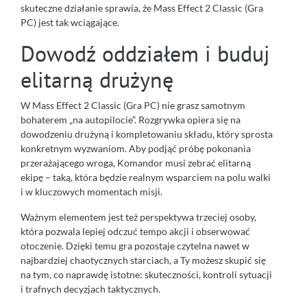
skuteczne działanie sprawia, że Mass Effect 2 Classic (Gra
PC) jest tak wciągające.
Dowodź oddziałem i buduj
elitarną drużynę
W Mass Effect 2 Classic (Gra PC) nie grasz samotnym
bohaterem „na autopilocie”. Rozgrywka opiera się na
dowodzeniu drużyną i kompletowaniu składu, który sprosta
konkretnym wyzwaniom. Aby podjąć próbę pokonania
przerażającego wroga, Komandor musi zebrać elitarną
ekipę – taką, która będzie realnym wsparciem na polu walki
i w kluczowych momentach misji.
Ważnym elementem jest też perspektywa trzeciej osoby,
która pozwala lepiej odczuć tempo akcji i obserwować
otoczenie. Dzięki temu gra pozostaje czytelna nawet w
najbardziej chaotycznych starciach, a Ty możesz skupić się
na tym, co naprawdę istotne: skuteczności, kontroli sytuacji
i trafnych decyzjach taktycznych.