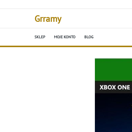
Skip
to
content
Grramy
SKLEP
MOJE KONTO
BLOG