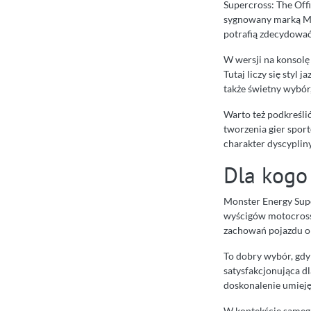
Supercross: The Off
sygnowany marką Mon
potrafią zdecydować
W wersji na konsol
Tutaj liczy się sty
także świetny wybór,
Warto też podkreśli
tworzenia gier spor
charakter dyscypliny
Dla kogo
Monster Energy Supe
wyścigów motocrosso
zachowań pojazdu o
To dobry wybór, gd
satysfakcjonująca dl
doskonalenie umieję
W kontekście samego