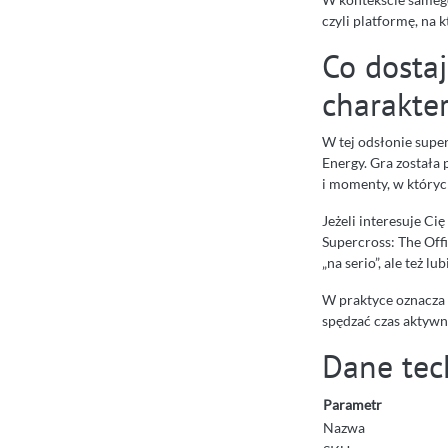
czyli platformę, na
Co dosta
charakte
W tej odsłonie super
Energy. Gra została
i momenty, w których
Jeżeli interesuje Ci
Supercross: The Offi
„na serio”, ale też 
W praktyce oznacza 
spędzać czas aktywn
Dane tec
Parametr
Nazwa