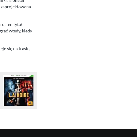
niki. Monster
t zaprojektowana
ru, ten tytuł
grać wtedy, kiedy
je się na trasie,