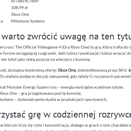
6c7d6c4c76d9
108.99 zł
Xbox One
ca
Milestone Systems
 warto zwrócić uwagę na ten tyt
rcross: The Official Videogame 4 (Gra Xbox One) to gra, która trafia do
formie wciągającej rozgrywki. Jeśli lubisz rywalizację i lubisz wracać d
en tytuł jako stałą pozycję na wieczory z konsolą.
ukt, dostajesz konkretną ofertę:
Xbox One
, zidentyfikowaną przez SKU:
6
 To ułatwia podjęcie decyzji zakupowej, gdy zależy Ci na jasnych paramet
imat Monster Energy Supercross – energia wyścigów w jednym tytule.
Xbox One – gra przygotowana pod tę konsolę.
Systems – doświadczenie studia w produkcjach sportowych.
rzystać grę w codziennej rozrywc
 w którym liczy się rytm i koncentracja, dlatego w grach o tym charakterz