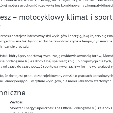
 której możesz uruchomić rozgrywkę bez kombinowania z kompatybilności
jesz – motocyklowy klimat i spor
r
crossu dostajesz intensywny styl wyścigów i energię, jaką kojarzy się z 
 przygotowana tak, by oddać ducha zawodów: szybkie tempo, dynamiczne
 liczy się precyzja.
ę tytuł, który łączy sportową rywalizację z widowiskowością torów, Mons
cial Videogame 4 (Gra Xbox One) spełnia tę rolę. To propozycja dla tych,
lubią od czasu do czasu poczuć sportową rywalizację w formie wciągającej 
to, że dostajesz produkt zaprojektowany z myślą o graczach konsolowych
ie i emocjonująco – w rytmie wyścigów, nie menu i ekranów startowych.
hniczne
Wartość
Monster Energy Supercross: The Official Videogame 4 (Gra Xbox 