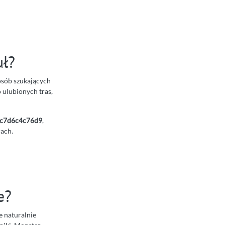
uł?
 osób szukających
o ulubionych tras,
c7d6c4c76d9
,
rach.
e?
e naturalnie