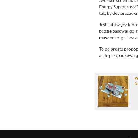
„wciąga” schemat: u
Energy Supercross: 
tak, by dostarczać e
Jeśli lubisz gry, któ
będzie pasował do T
masz ochotę – bez z
To po prostu propozy
a nie przypadkowa „
P
G