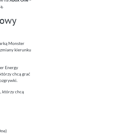
ą.
towy
marką Monster
 zmiany kierunku
ter Energy
 którzy chcą grać
rozgrywki.
, którzy chcą
One)