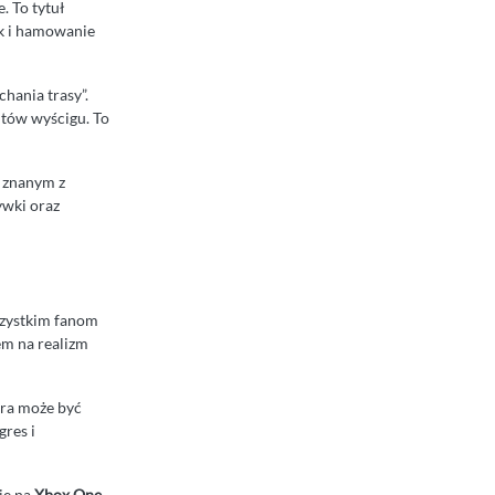
. To tytuł
ok i hamowanie
chania trasy”.
ntów wyścigu. To
, znanym z
ywki oraz
szystkim fanom
em na realizm
gra może być
gres i
ie na
Xbox One
–