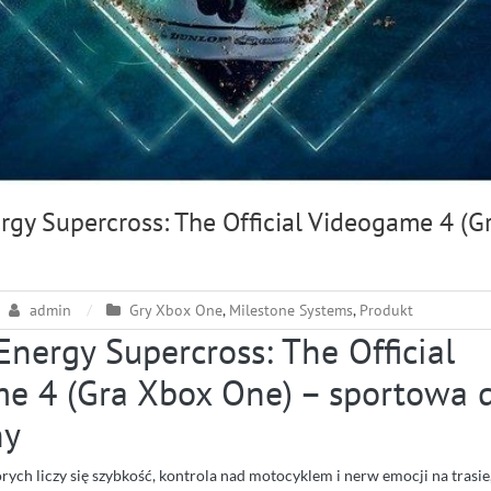
rgy Supercross: The Official Videogame 4 (G
admin
Gry Xbox One
,
Milestone Systems
,
Produkt
nergy Supercross: The Official
e 4 (Gra Xbox One) – sportowa
ny
których liczy się szybkość, kontrola nad motocyklem i nerw emocji na tras