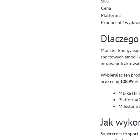
SKU
Cena
Platforma
Producent / wydaw
Dlaczego
Monster Energy Supe
sportowych emocji w 
możesz potraktować t
Wybierając ten prod
oraz cenę
108.99 zł
.
Marka i kl
Platforma 
Milestone 
Jak wyko
Supercross to sport,