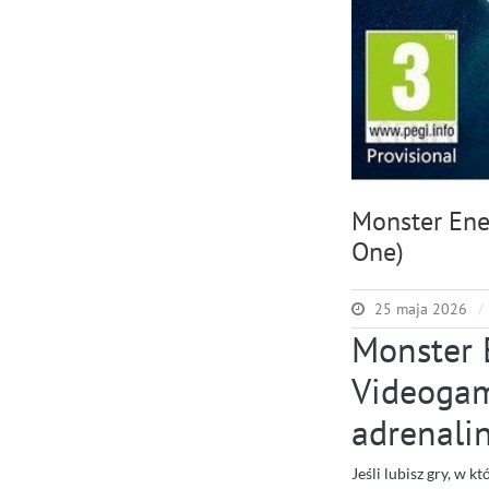
Monster Ene
One)
25 maja 2026
Monster E
Videogam
adrenali
Jeśli lubisz gry, w 