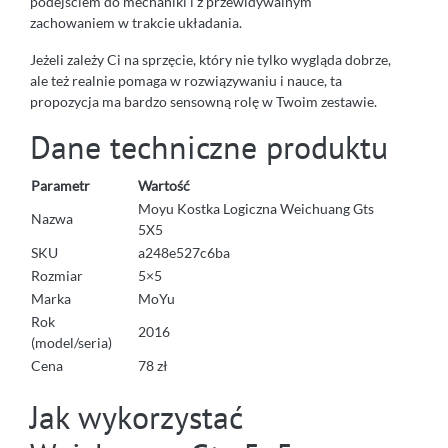
podejściem do mechaniki i z przewidywalnym
zachowaniem w trakcie układania.
Jeżeli zależy Ci na sprzęcie, który nie tylko wygląda dobrze,
ale też realnie pomaga w rozwiązywaniu i nauce, ta
propozycja ma bardzo sensowną rolę w Twoim zestawie.
Dane techniczne produktu
Parametr
Wartość
Moyu Kostka Logiczna Weichuang Gts
Nazwa
5X5
SKU
a248e527c6ba
Rozmiar
5×5
Marka
MoYu
Rok
2016
(model/seria)
Cena
78 zł
Jak wykorzystać