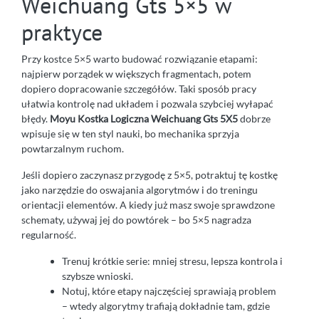
Weichuang Gts 5×5 w
praktyce
Przy kostce 5×5 warto budować rozwiązanie etapami:
najpierw porządek w większych fragmentach, potem
dopiero dopracowanie szczegółów. Taki sposób pracy
ułatwia kontrolę nad układem i pozwala szybciej wyłapać
błędy.
Moyu Kostka Logiczna Weichuang Gts 5X5
dobrze
wpisuje się w ten styl nauki, bo mechanika sprzyja
powtarzalnym ruchom.
Jeśli dopiero zaczynasz przygodę z 5×5, potraktuj tę kostkę
jako narzędzie do oswajania algorytmów i do treningu
orientacji elementów. A kiedy już masz swoje sprawdzone
schematy, używaj jej do powtórek – bo 5×5 nagradza
regularność.
Trenuj krótkie serie: mniej stresu, lepsza kontrola i
szybsze wnioski.
Notuj, które etapy najczęściej sprawiają problem
– wtedy algorytmy trafiają dokładnie tam, gdzie