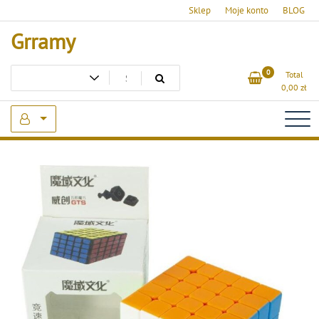
Skip
Sklep
Moje konto
BLOG
to
Grramy
content
0
Total
0,00
zł