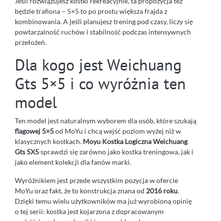
Jeśli rozwiązujesz kostki rekreacyjnie, ta propozycja też
będzie trafiona – 5×5 to po prostu większa frajda z
kombinowania. A jeśli planujesz trening pod czasy, liczy się
powtarzalność ruchów i stabilność podczas intensywnych
przełożeń.
Dla kogo jest Weichuang
Gts 5×5 i co wyróżnia ten
model
Ten model jest naturalnym wyborem dla osób, które szukają
flagowej 5×5
od MoYu i chcą wejść poziom wyżej niż w
klasycznych kostkach.
Moyu Kostka Logiczna Weichuang
Gts 5X5
sprawdzi się zarówno jako kostka treningowa, jak i
jako element kolekcji dla fanów marki.
Wyróżnikiem jest przede wszystkim pozycja w ofercie
MoYu oraz fakt, że to konstrukcja znana od
2016 roku
.
Dzięki temu wielu użytkowników ma już wyrobioną opinię
o tej serii: kostka jest kojarzona z dopracowanym