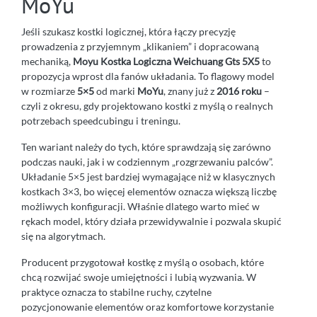
MoYu
Jeśli szukasz kostki logicznej, która łączy precyzję
prowadzenia z przyjemnym „klikaniem” i dopracowaną
mechaniką,
Moyu Kostka Logiczna Weichuang Gts 5X5
to
propozycja wprost dla fanów układania. To flagowy model
w rozmiarze
5×5
od marki
MoYu
, znany już z
2016 roku
–
czyli z okresu, gdy projektowano kostki z myślą o realnych
potrzebach speedcubingu i treningu.
Ten wariant należy do tych, które sprawdzają się zarówno
podczas nauki, jak i w codziennym „rozgrzewaniu palców”.
Układanie 5×5 jest bardziej wymagające niż w klasycznych
kostkach 3×3, bo więcej elementów oznacza większą liczbę
możliwych konfiguracji. Właśnie dlatego warto mieć w
rękach model, który działa przewidywalnie i pozwala skupić
się na algorytmach.
Producent przygotował kostkę z myślą o osobach, które
chcą rozwijać swoje umiejętności i lubią wyzwania. W
praktyce oznacza to stabilne ruchy, czytelne
pozycjonowanie elementów oraz komfortowe korzystanie