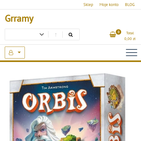
Skip
Sklep
Moje konto
BLOG
to
Grramy
content
0
Total
0,00
zł