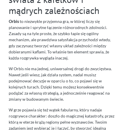
mądrych zależnościach
Orbis
to niezwykle przyjemna gra, w której liczy się
planowanie i sprytne łączenie różnorodnych zdolności.
Zasady są na tyle proste, że szybko łapie się ogólny
mechanizm, ale prawdziwa satysfakcja przychodzi wtedy,
gdy zaczynasz tworzyć własny układ zależności między
dobieranymi kaflami. To właśnie ten element sprawia, że
każda rozgrywka wygląda inaczej.
W Orbis nie ma jednej, uniwersalnej drogi do zwycięstwa.
Nawet jeśli wiesz, jak działa system, nadal musisz
podejmować decyzje w oparciu o to, co pojawi się w
kolejnych turach. Dzięki temu możesz konsekwentnie
podążać za własną strategią, a jednocześnie reagować na
zmiany w budowanym świecie.
W grze pojawia się też wątek fabularny, który nadaje
rozgrywce charakter: doszło do magicznej katastrofy, przez
którą w eterze krążą regiony pełne wyznawców. Twoim
zadaniem jest wybierać je i łączyć, by stworzyć idealną