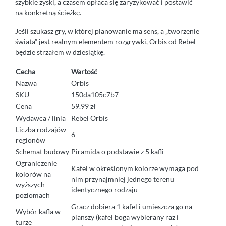
szybkie zyski, a czasem opłaca się zaryzykować i postawić
na konkretną ścieżkę.
Jeśli szukasz gry, w której planowanie ma sens, a „tworzenie
świata” jest realnym elementem rozgrywki, Orbis od Rebel
będzie strzałem w dziesiątkę.
Cecha
Wartość
Nazwa
Orbis
SKU
150da105c7b7
Cena
59.99 zł
Wydawca / linia
Rebel Orbis
Liczba rodzajów
6
regionów
Schemat budowy
Piramida o podstawie z 5 kafli
Ograniczenie
Kafel w określonym kolorze wymaga pod
kolorów na
nim przynajmniej jednego terenu
wyższych
identycznego rodzaju
poziomach
Gracz dobiera 1 kafel i umieszcza go na
Wybór kafla w
planszy (kafel boga wybierany raz i
turze