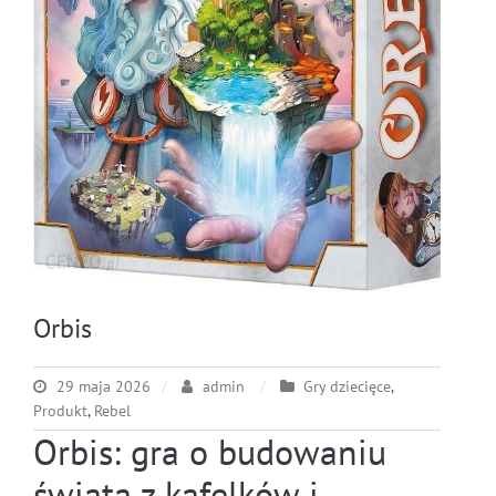
Orbis
29 maja 2026
admin
Gry dziecięce
,
Produkt
,
Rebel
Orbis: gra o budowaniu
świata z kafelków i