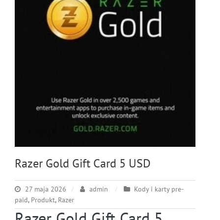
Razer Gold Gift Card 5 USD
27 maja 2026
admin
Kody i karty pre-
paid
,
Produkt
,
Razer
Razer Gold Gift Card 5