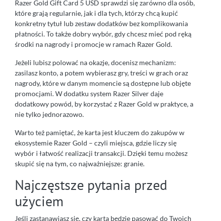
Razer Gold Gift Card 5 USD sprawdzi się zarówno dla osób,
które grają regularnie, jak i dla tych, którzy chcą kupić
konkretny tytuł lub zestaw dodatków bez komplikowania
płatności. To także dobry wybór, gdy chcesz mieć pod ręką
środki na nagrody i promocje w ramach Razer Gold.
Jeżeli lubisz polować na okazje, docenisz mechanizm:
zasilasz konto, a potem wybierasz gry, treści w grach oraz
nagrody, które w danym momencie są dostępne lub objęte
promocjami. W dodatku system Razer Silver daje
dodatkowy powód, by korzystać z Razer Gold w praktyce, a
nie tylko jednorazowo.
Warto też pamiętać, że karta jest kluczem do zakupów w
ekosystemie Razer Gold – czyli miejsca, gdzie liczy się
wybór i łatwość realizacji transakcji. Dzięki temu możesz
skupić się na tym, co najważniejsze: granie.
Najczęstsze pytania przed
użyciem
Jeśli zastanawiasz się, czy karta będzie pasować do Twoich