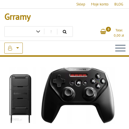
Skip
Sklep
Moje konto
BLOG
to
Grramy
content
0
Total
0,00
zł