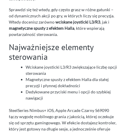
Sprawdzi się też wtedy, gdy często grasz w różne gatunki –
od dynamicznych akcji po gry, w których liczy się precyzja.
Wtedy docenisz zarówno
wciskane joysticki L3/R3
, jak i
magnetyczne spusty z efektem Halla
, które wspierają
powtarzalność sterowania.
Najważniejsze elementy
sterowania
Wciskane joysticki L3/R3 zwiększające liczbę opcji
sterowania
Magnetyczne spusty z efektem Halla dla stałej
precyzji i płynnej dokładności
Dedykowane przyciski menu i opcji do szybkiej
nawigacji
SteelSeries Nimbus+ iOS, Apple Arcade Czarny S69090
łączy wygodę mobilnego grania z jakością, której oczekuje
się od sprzętu gamingowego. W efekcie dostajesz kontroler,
który jest gotowy na długie sesje, a jednocześnie oferuje