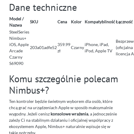
Dane techniczne
Model /
SKU
Cena
Kolor
Kompatybilność
Łączność
Nazwa
SteelSeries
Nimbus+
Bezprze
iOS, Apple
359.99
iPhone, iPad,
203a01adfe52
Czarny
(oficjalna
Arcade
zł
iPod, Apple TV
licencja 
Czarny
S69090
Komu szczególnie polecam
Nimbus+?
Ten kontroler będzie świetnym wyborem dla osób, które
chcą grać na urządzeniach Apple w sposób maksymalnie
wygodny. Jeżeli cenisz
konsolowe wrażenia
, a jednocześnie
zależy Ci na stabilnym działaniu i oficjalnej współpracy z
ekosystemem Apple, Nimbus+ naturalnie wpisuje się w
takie potrzeby.