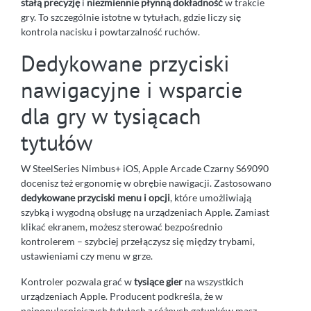
stałą precyzję
i
niezmiennie płynną dokładność
w trakcie
gry. To szczególnie istotne w tytułach, gdzie liczy się
kontrola nacisku i powtarzalność ruchów.
Dedykowane przyciski
nawigacyjne i wsparcie
dla gry w tysiącach
tytułów
W SteelSeries Nimbus+ iOS, Apple Arcade Czarny S69090
docenisz też ergonomię w obrębie nawigacji. Zastosowano
dedykowane przyciski menu i opcji
, które umożliwiają
szybką i wygodną obsługę na urządzeniach Apple. Zamiast
klikać ekranem, możesz sterować bezpośrednio
kontrolerem – szybciej przełączysz się między trybami,
ustawieniami czy menu w grze.
Kontroler pozwala grać w
tysiące gier
na wszystkich
urządzeniach Apple. Producent podkreśla, że w
najpopularniejszych tytułach z różnych gatunków masz