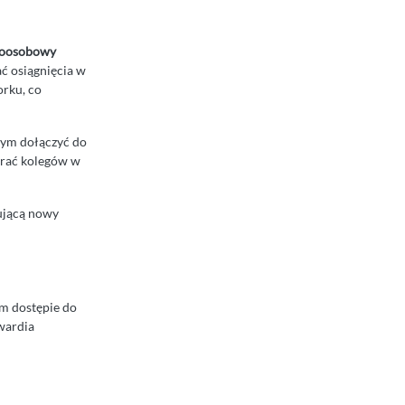
loosobowy
ć osiągnięcia w
rku, co
stym dołączyć do
erać kolegów w
dującą nowy
ym dostępie do
wardia