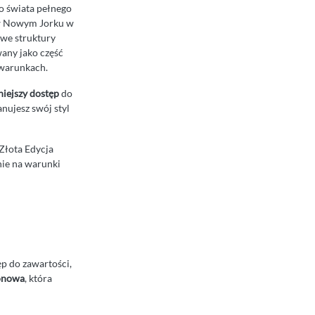
do świata pełnego
ę w Nowym Jorku w
owe struktury
wany jako część
 warunkach.
iejszy dostęp
do
nujesz swój styl
 Złota Edycja
nie na warunki
ęp do zawartości,
onowa
, która