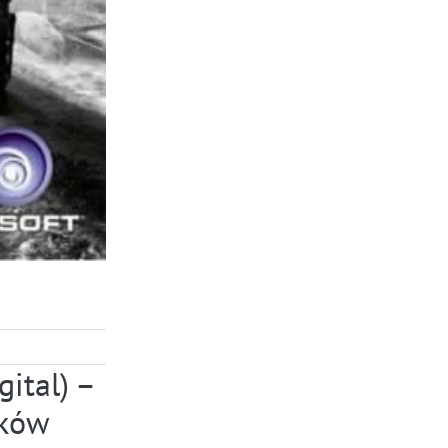
ital) –
tków