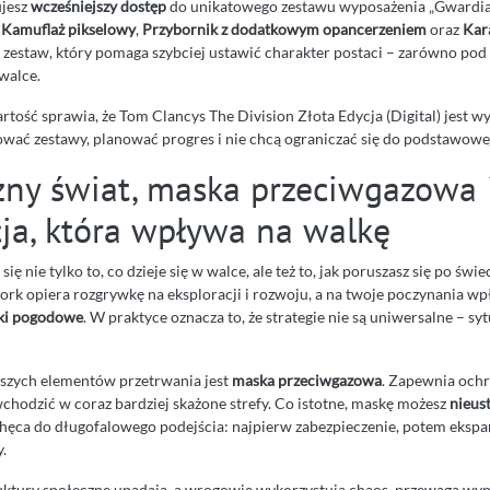
jesz
wcześniejszy dostęp
do unikatowego zestawu wyposażenia „Gwardi
:
Kamuflaż pikselowy
,
Przybornik z dodatkowym opancerzeniem
oraz
Kar
o zestaw, który pomaga szybciej ustawić charakter postaci – zarówno pod
 walce.
rtość sprawia, że Tom Clancys The Division Złota Edycja (Digital) jest 
ować zestawy, planować progres i nie chcą ograniczać się do podstawowej
ny świat, maska przeciwgazowa 
cja, która wpływa na walkę
się nie tylko to, co dzieje się w walce, ale też to, jak poruszasz się po świ
rk opiera rozgrywkę na eksploracji i rozwoju, a na twoje poczynania w
ki pogodowe
. W praktyce oznacza to, że strategie nie są uniwersalne – syt
szych elementów przetrwania jest
maska przeciwgazowa
. Zapewnia och
chodzić w coraz bardziej skażone strefy. Co istotne, maskę możesz
nieus
chęca do długofalowego podejścia: najpierw zabezpieczenie, potem ekspa
.
ruktury społeczne upadają, a wrogowie wykorzystują chaos, przewaga wyn