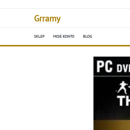
Skip
to
content
Grramy
SKLEP
MOJE KONTO
BLOG