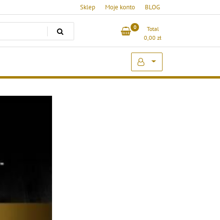
Sklep
Moje konto
BLOG
0
Total
0,00
zł