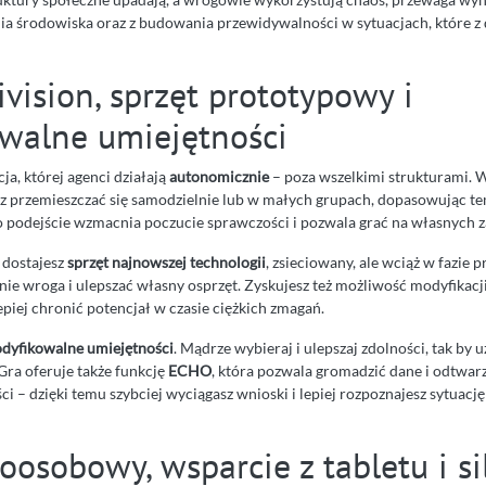
a środowiska oraz z budowania przewidywalności w sytuacjach, które z d
vision, sprzęt prototypowy i
walne umiejętności
ja, której agenci działają
autonomicznie
– poza wszelkimi strukturami. W
sz przemieszczać się samodzielnie lub w małych grupach, dopasowując tem
o podejście wzmacnia poczucie sprawczości i pozwala grać na własnych 
 dostajesz
sprzęt najnowszej technologii
, zsieciowany, ale wciąż w fazie 
e wroga i ulepszać własny osprzęt. Zyskujesz też możliwość modyfikacji 
epiej chronić potencjał w czasie ciężkich zmagań.
dyfikowalne umiejętności
. Mądrze wybieraj i ulepszaj zdolności, tak by u
Gra oferuje także funkcję
ECHO
, która pozwala gromadzić dane i odtwar
ści – dzięki temu szybciej wyciągasz wnioski i lepiej rozpoznajesz sytuacj
oosobowy, wsparcie z tabletu i si