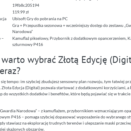
19fb8c205194
119.99 zł
ucja
Ubisoft Gry do pobrania na PC
Gra + Przepustka sezonowa + wcześniejszy dostęp do zestawu „G
Narodowa”
 –
Kamuflaż pikselowy, Przybornik z dodatkowym opancerzeniem, K
szturmowy P416
warto wybrać Złotą Edycję (Digit
eraz?
 się tempo: im szybciej zbudujesz sensowny plan rozwoju, tym łatwiej pr
. Złota Edycja (Digital) pozwala startować z dodatkowymi korzyściami, a
p do wszystkich dodatków i benefitów, które będą pojawiać się w trakcie
Gwardia Narodowa” – z kamuflażem, przybornikiem wzmacniającym opa
owym P416 – pomaga szybciej dopasować wyposażenie do wybranego sty
 gdy stawiasz na eksplorację trudnych terenów i ulepszanie maski przeci
ziej skażonych obszarów.