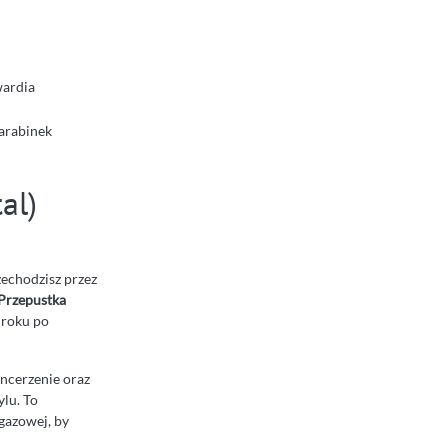
wardia
arabinek
al)
zechodzisz przez
Przepustka
 roku po
ncerzenie oraz
lu. To
wgazowej, by