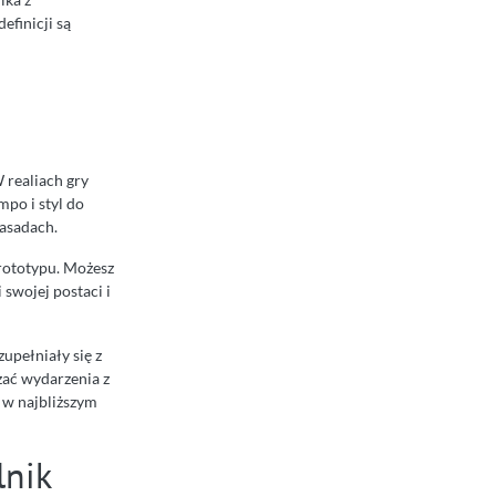
efinicji są
 realiach gry
po i styl do
zasadach.
prototypu. Możesz
swojej postaci i
zupełniały się z
zać wydarzenia z
ę w najbliższym
lnik