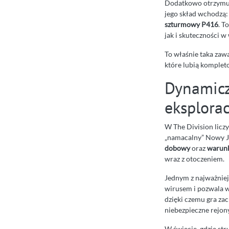
Dodatkowo otrzymu
jego skład wchodzą
szturmowy P416
. T
jak i skuteczności w
To właśnie taka zawa
które lubią komplet
Dynamicz
eksplora
W The Division liczy 
„namacalny” Nowy Jo
dobowy
oraz
warun
wraz z otoczeniem.
Jednym z najważniej
wirusem i pozwala w
dzięki czemu gra za
niebezpieczne rejony
W świecie, gdzie st