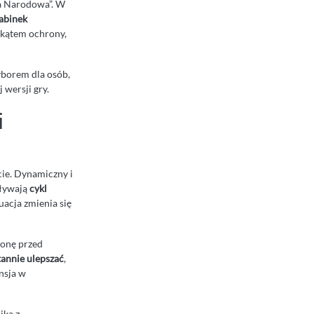
a Narodowa”. W
abinek
 kątem ochrony,
wyborem dla osób,
 wersji gry.
i
ecie. Dynamiczny i
pływają
cykl
uacja zmienia się
ronę przed
tannie ulepszać
,
nsja w
ika z