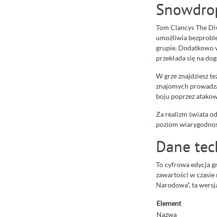
Snowdro
Tom Clancys The Div
umożliwia bezproble
grupie. Dodatkowo 
przekłada się na d
W grze znajdziesz te
znajomych prowadząc
boju poprzez atakow
Za realizm świata 
poziom wiarygodnoś
Dane tech
To cyfrowa edycja gr
zawartości w czasie
Narodowa”, ta wersja
Element
Nazwa