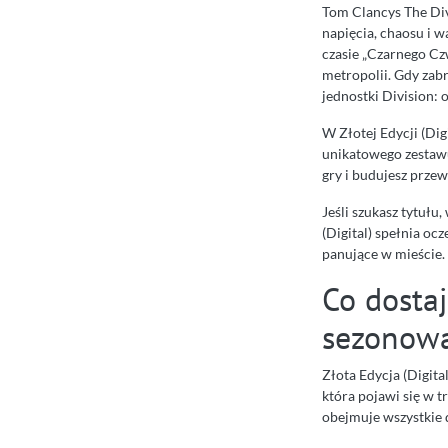
Tom Clancys The Divi
napięcia, chaosu i 
czasie „Czarnego Cz
metropolii. Gdy zabr
jednostki Division:
W Złotej Edycji (Digi
unikatowego zestawu
gry i budujesz przew
Jeśli szukasz tytułu
(Digital) spełnia oc
panujące w mieście.
Co dostaj
sezonowa
Złota Edycja (Digita
która pojawi się w 
obejmuje wszystkie 