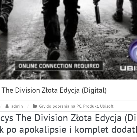
The Division Złota Edycja (Digital)
admin
Gry do pobrania na PC
,
Produkt
,
Ubisoft
ys The Division Złota Edycja (Dig
k po apokalipsie i komplet doda