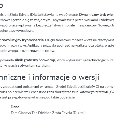
p
ision Złota Edycja (Digital) stawia na współpracę.
Dynamiczny tryb wie
mowe łączenie się ze znajomymi, aby walczyć z przeciwnikami i zdobywa
współpraca wpływa na bezpieczeństwo i morale mieszkańców Nowego Jo
ogodne bazy wypadowe.
ż
rewolucyjny tryb wsparcia
. Dzięki tabletowi możesz w czasie rzeczywi
ych rozgrywkę. Aplikacja pozwala spojrzeć na walkę z lotu ptaka, wspi
anie wroga i rozpoznawanie celów.
odpowiada
silnik graficzny Snowdrop
, który wykorzystuje technologię bu
ci w grach z otwartym światem.
niczne i informacje o wersji
y z dodatkami opisanymi w ramach Złotej Edycji. Jeśli zależy Ci na pełn
 roku po premierze i chcesz od razu skorzystać z unikatowego zestawu „G
 jest przygotowana właśnie pod takie podejście.
Dane
Tom Clancys The Division Złota Edycja (Digital)