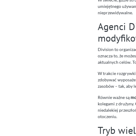
umiejętnego używani
nieprzewidywalne.
Agenci Di
modyfiko
Division to organizac
oznacza to, że może
aktualnych celów. T
W trakcie rozgrywki
zdobywać wyposażeni
zasobów – tak, aby l
Równie ważne są
mo
kolegami z drużyny. 
niedalekiej przeszło
otoczeniu.
Tryb wiel