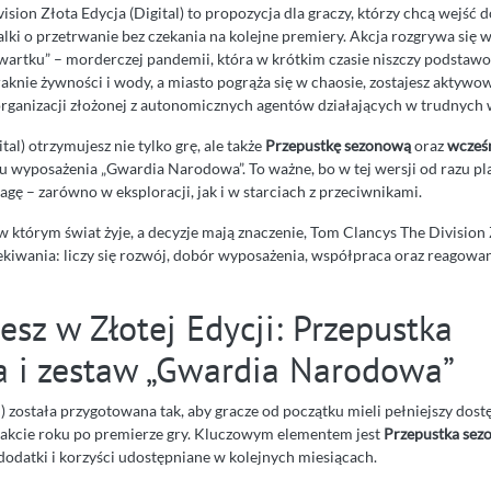
sion Złota Edycja (Digital) to propozycja dla graczy, którzy chcą wejść 
walki o przetrwanie bez czekania na kolejne premiery. Akcja rozgrywa si
wartku” – morderczej pandemii, która w krótkim czasie niszczy podstaw
aknie żywności i wody, a miasto pogrąża się w chaosie, zostajesz aktywo
 organizacji złożonej z autonomicznych agentów działających w trudnych
tal) otrzymujesz nie tylko grę, ale także
Przepustkę sezonową
oraz
wcześn
 wyposażenia „Gwardia Narodowa”. To ważne, bo w tej wersji od razu pla
agę – zarówno w eksploracji, jak i w starciach z przeciwnikami.
, w którym świat żyje, a decyzje mają znaczenie, Tom Clancys The Division
zekiwania: liczy się rozwój, dobór wyposażenia, współpraca oraz reagowa
esz w Złotej Edycji: Przepustka
 i zestaw „Gwardia Narodowa”
l) została przygotowana tak, aby gracze od początku mieli pełniejszy dost
trakcie roku po premierze gry. Kluczowym elementem jest
Przepustka sez
dodatki i korzyści udostępniane w kolejnych miesiącach.