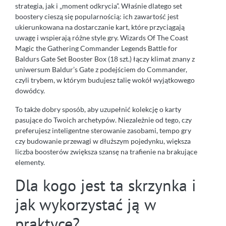
strategia, jak i „moment odkrycia”. Właśnie dlatego set
boostery cieszą się popularnością: ich zawartość jest
ukierunkowana na dostarczanie kart, które przyciągają
uwagę i wspierają różne style gry. Wizards Of The Coast
Magic the Gathering Commander Legends Battle for
Baldurs Gate Set Booster Box (18 szt.) łączy klimat znany z
uniwersum Baldur’s Gate z podejściem do Commander,
czyli trybem, w którym budujesz talię wokół wyjątkowego
dowódcy.
To także dobry sposób, aby uzupełnić kolekcję o karty
pasujące do Twoich archetypów. Niezależnie od tego, czy
preferujesz inteligentne sterowanie zasobami, tempo gry
czy budowanie przewagi w dłuższym pojedynku, większa
liczba boosterów zwiększa szansę na trafienie na brakujące
elementy.
Dla kogo jest ta skrzynka i
jak wykorzystać ją w
praktyce?