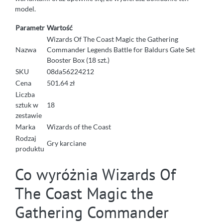
model.
Parametr
Wartość
Wizards Of The Coast Magic the Gathering
Nazwa
Commander Legends Battle for Baldurs Gate Set
Booster Box (18 szt.)
SKU
08da56224212
Cena
501.64 zł
Liczba
sztuk w
18
zestawie
Marka
Wizards of the Coast
Rodzaj
Gry karciane
produktu
Co wyróżnia Wizards Of
The Coast Magic the
Gathering Commander