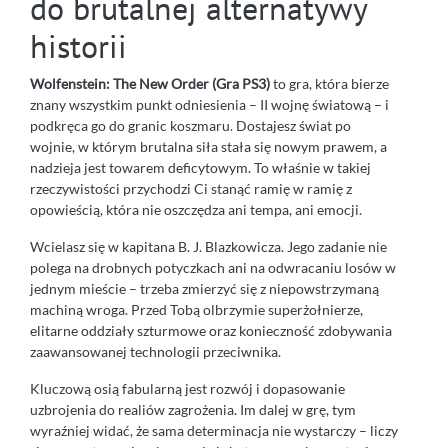
do brutalnej alternatywy
historii
Wolfenstein: The New Order (Gra PS3)
to gra, która bierze
znany wszystkim punkt odniesienia – II wojnę światową – i
podkręca go do granic koszmaru. Dostajesz świat po
wojnie, w którym brutalna siła stała się nowym prawem, a
nadzieja jest towarem deficytowym. To właśnie w takiej
rzeczywistości przychodzi Ci stanąć ramię w ramię z
opowieścią, która nie oszczędza ani tempa, ani emocji.
Wcielasz się w kapitana B. J. Blazkowicza. Jego zadanie nie
polega na drobnych potyczkach ani na odwracaniu losów w
jednym mieście – trzeba zmierzyć się z niepowstrzymaną
machiną wroga. Przed Tobą olbrzymie superżołnierze,
elitarne oddziały szturmowe oraz konieczność zdobywania
zaawansowanej technologii przeciwnika.
Kluczową osią fabularną jest rozwój i dopasowanie
uzbrojenia do realiów zagrożenia. Im dalej w grę, tym
wyraźniej widać, że sama determinacja nie wystarczy – liczy