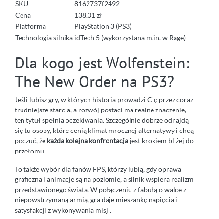
SKU
8162737f2492
Cena
138.01 zł
Platforma
PlayStation 3 (PS3)
Technologia silnika
idTech 5 (wykorzystana m.in. w Rage)
Dla kogo jest Wolfenstein:
The New Order na PS3?
Jeśli lubisz gry, w których historia prowadzi Cię przez coraz
trudniejsze starcia, a rozwój postaci ma realne znaczenie,
ten tytuł spełnia oczekiwania. Szczególnie dobrze odnajdą
się tu osoby, które cenią klimat mrocznej alternatywy i chcą
poczuć, że
każda kolejna konfrontacja
jest krokiem bliżej do
przełomu.
To także wybór dla fanów FPS, którzy lubią, gdy oprawa
graficzna i animacje są na poziomie, a silnik wspiera realizm
przedstawionego świata. W połączeniu z fabułą o walce z
niepowstrzymaną armią, gra daje mieszankę napięcia i
satysfakcji z wykonywania misji.