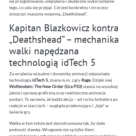
się przygotowanie, ulepszenia i skuteczne wykorzystanie
tego, co uda się przejąć. Cel jest konkretny i mroczny:
zniszczyć maszynę wojenną „Deathshead”.
Kapitan Blazkowicz kontra
„Deathshead” – mechanika
walki napędzana
technologią idTech 5
Za wrażenia wizualne i dynamikę animacji odpowiada
technologia
idTech 5
, znana m.in. z gry
Rage
. Dzięki niej
Wolfenstein: The New Order (Gra PS3)
stawia na wysokiej
jakości oprawę graficzną oraz realistyczne animacje
postaci. To sprawia, że każda akcja – od ruchu bohatera po
reakcje w starciach – wygląda przekonująco i „żyje” w
świecie gry.
Walka w tym tytule jest skonstruowana tak, by stale
podnosić stawkę. Wrogowie nie są tylko tłem:
superżołnierze i szturmowe oddziały wymagają podejścia,