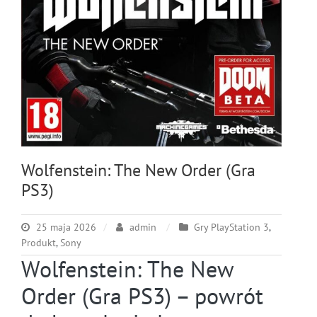
Wolfenstein: The New Order (Gra
PS3)
25 maja 2026
admin
Gry PlayStation 3
,
Produkt
,
Sony
Wolfenstein: The New
Order (Gra PS3) – powrót