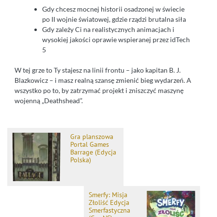
Gdy chcesz mocnej historii osadzonej w świecie
po II wojnie światowej, gdzie rządzi brutalna siła
Gdy zależy Ci na realistycznych animacjach i
wysokiej jakości oprawie wspieranej przez idTech
5
W tej grze to Ty stajesz na linii frontu – jako kapitan B. J.
Blazkowicz – i masz realną szansę zmienić bieg wydarzeń. A
wszystko po to, by zatrzymać projekt i zniszczyć maszynę
wojenną „Deathshead”.
Gra planszowa
Portal Games
Barrage (Edycja
Polska)
Smerfy: Misja
Złoliść Edycja
Smerfastyczna