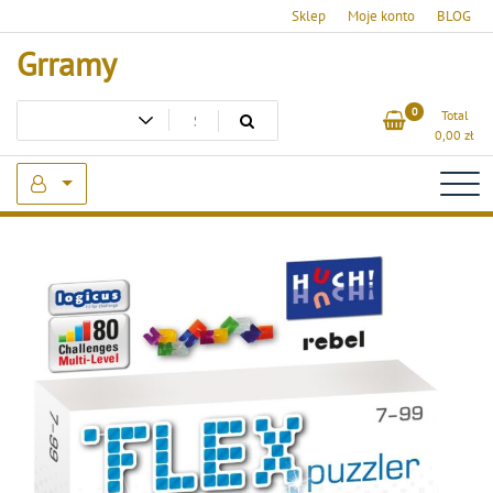
Skip
Sklep
Moje konto
BLOG
to
Grramy
content
0
Total
0,00
zł