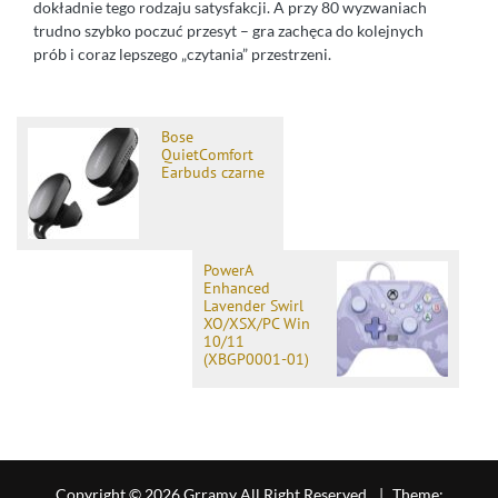
dokładnie tego rodzaju satysfakcji. A przy 80 wyzwaniach
trudno szybko poczuć przesyt – gra zachęca do kolejnych
prób i coraz lepszego „czytania” przestrzeni.
Bose
QuietComfort
Earbuds czarne
PowerA
Enhanced
Lavender Swirl
XO/XSX/PC Win
10/11
(XBGP0001-01)
Copyright © 2026 Grramy All Right Reserved.
|
Theme: