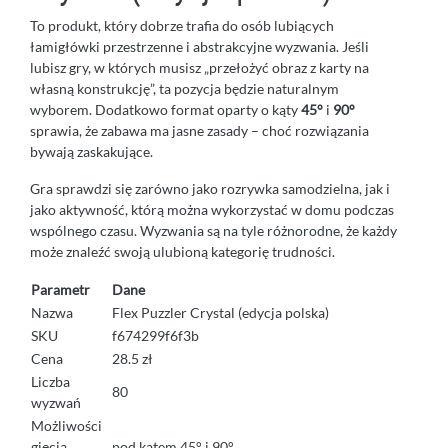
To produkt, który dobrze trafia do osób lubiących
łamigłówki przestrzenne i abstrakcyjne wyzwania. Jeśli
lubisz gry, w których musisz „przełożyć obraz z karty na
własną konstrukcję”, ta pozycja będzie naturalnym
wyborem. Dodatkowo format oparty o kąty
45°
i
90°
sprawia, że zabawa ma jasne zasady – choć rozwiązania
bywają zaskakujące.
Gra sprawdzi się zarówno jako rozrywka samodzielna, jak i
jako aktywność, którą można wykorzystać w domu podczas
wspólnego czasu. Wyzwania są na tyle różnorodne, że każdy
może znaleźć swoją ulubioną kategorię trudności.
Parametr
Dane
Nazwa
Flex Puzzler Crystal (edycja polska)
SKU
f674299f6f3b
Cena
28.5 zł
Liczba
80
wyzwań
Możliwości
gięcia
pod kątem 45° i 90°