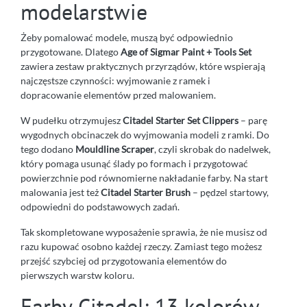
modelarstwie
Żeby pomalować modele, muszą być odpowiednio
przygotowane. Dlatego
Age of Sigmar Paint + Tools Set
zawiera zestaw praktycznych przyrządów, które wspierają
najczęstsze czynności: wyjmowanie z ramek i
dopracowanie elementów przed malowaniem.
W pudełku otrzymujesz
Citadel Starter Set Clippers
– parę
wygodnych obcinaczek do wyjmowania modeli z ramki. Do
tego dodano
Mouldline Scraper
, czyli skrobak do nadelwek,
który pomaga usunąć ślady po formach i przygotować
powierzchnie pod równomierne nakładanie farby. Na start
malowania jest też
Citadel Starter Brush
– pędzel startowy,
odpowiedni do podstawowych zadań.
Tak skompletowane wyposażenie sprawia, że nie musisz od
razu kupować osobno każdej rzeczy. Zamiast tego możesz
przejść szybciej od przygotowania elementów do
pierwszych warstw koloru.
Farby Citadel: 13 kolorów