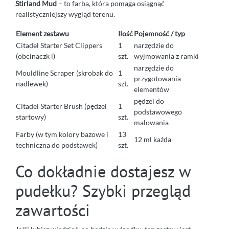
Stirland Mud
– to farba, która pomaga osiągnąć
realistyczniejszy wygląd terenu.
Element zestawu
Ilość
Pojemność / typ
Citadel Starter Set Clippers
1
narzędzie do
(obcinaczk i)
szt.
wyjmowania z ramki
narzędzie do
Mouldline Scraper (skrobak do
1
przygotowania
nadlewek)
szt.
elementów
pędzel do
Citadel Starter Brush (pędzel
1
podstawowego
startowy)
szt.
malowania
Farby (w tym kolory bazowe i
13
12 ml każda
techniczna do podstawek)
szt.
Co dokładnie dostajesz w
pudełku? Szybki przegląd
zawartości