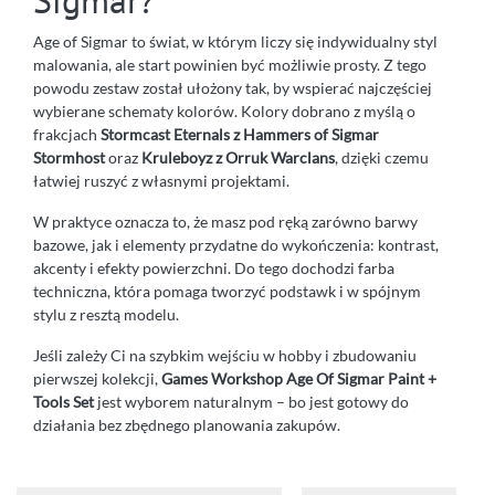
Age of Sigmar to świat, w którym liczy się indywidualny styl
malowania, ale start powinien być możliwie prosty. Z tego
powodu zestaw został ułożony tak, by wspierać najczęściej
wybierane schematy kolorów. Kolory dobrano z myślą o
frakcjach
Stormcast Eternals z Hammers of Sigmar
Stormhost
oraz
Kruleboyz z Orruk Warclans
, dzięki czemu
łatwiej ruszyć z własnymi projektami.
W praktyce oznacza to, że masz pod ręką zarówno barwy
bazowe, jak i elementy przydatne do wykończenia: kontrast,
akcenty i efekty powierzchni. Do tego dochodzi farba
techniczna, która pomaga tworzyć podstawk i w spójnym
stylu z resztą modelu.
Jeśli zależy Ci na szybkim wejściu w hobby i zbudowaniu
pierwszej kolekcji,
Games Workshop Age Of Sigmar Paint +
Tools Set
jest wyborem naturalnym – bo jest gotowy do
działania bez zbędnego planowania zakupów.