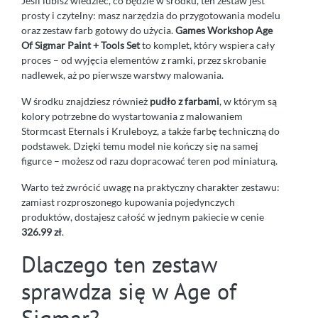
Jeśli lubisz wiedzieć, co będzie w środku, ten zestaw jest
prosty i czytelny: masz narzędzia do przygotowania modelu
oraz zestaw farb gotowy do użycia.
Games Workshop Age
Of Sigmar Paint + Tools Set
to komplet, który wspiera cały
proces – od wyjęcia elementów z ramki, przez skrobanie
nadlewek, aż po pierwsze warstwy malowania.
W środku znajdziesz również
pudło z farbami
, w którym są
kolory potrzebne do wystartowania z malowaniem
Stormcast Eternals i Kruleboyz, a także farbę techniczną do
podstawek. Dzięki temu model nie kończy się na samej
figurce – możesz od razu dopracować teren pod miniaturą.
Warto też zwrócić uwagę na praktyczny charakter zestawu:
zamiast rozproszonego kupowania pojedynczych
produktów, dostajesz całość w jednym pakiecie w cenie
326.99 zł
.
Dlaczego ten zestaw
sprawdza się w Age of
Sigmar?