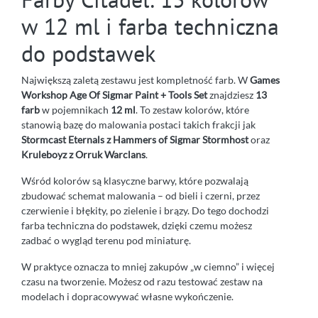
w 12 ml i farba techniczna
do podstawek
Największą zaletą zestawu jest kompletność farb. W
Games
Workshop Age Of Sigmar Paint + Tools Set
znajdziesz
13
farb
w pojemnikach
12 ml
. To zestaw kolorów, które
stanowią bazę do malowania postaci takich frakcji jak
Stormcast Eternals z Hammers of Sigmar Stormhost
oraz
Kruleboyz z Orruk Warclans
.
Wśród kolorów są klasyczne barwy, które pozwalają
zbudować schemat malowania – od bieli i czerni, przez
czerwienie i błękity, po zielenie i brązy. Do tego dochodzi
farba techniczna do podstawek, dzięki czemu możesz
zadbać o wygląd terenu pod miniaturę.
W praktyce oznacza to mniej zakupów „w ciemno” i więcej
czasu na tworzenie. Możesz od razu testować zestaw na
modelach i dopracowywać własne wykończenie.