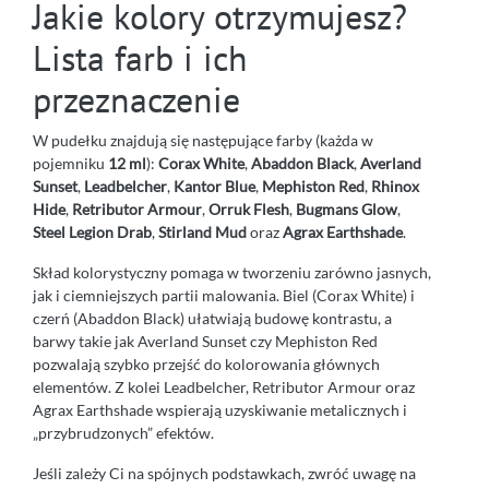
Jakie kolory otrzymujesz?
Lista farb i ich
przeznaczenie
W pudełku znajdują się następujące farby (każda w
pojemniku
12 ml
):
Corax White
,
Abaddon Black
,
Averland
Sunset
,
Leadbelcher
,
Kantor Blue
,
Mephiston Red
,
Rhinox
Hide
,
Retributor Armour
,
Orruk Flesh
,
Bugmans Glow
,
Steel Legion Drab
,
Stirland Mud
oraz
Agrax Earthshade
.
Skład kolorystyczny pomaga w tworzeniu zarówno jasnych,
jak i ciemniejszych partii malowania. Biel (Corax White) i
czerń (Abaddon Black) ułatwiają budowę kontrastu, a
barwy takie jak Averland Sunset czy Mephiston Red
pozwalają szybko przejść do kolorowania głównych
elementów. Z kolei Leadbelcher, Retributor Armour oraz
Agrax Earthshade wspierają uzyskiwanie metalicznych i
„przybrudzonych” efektów.
Jeśli zależy Ci na spójnych podstawkach, zwróć uwagę na