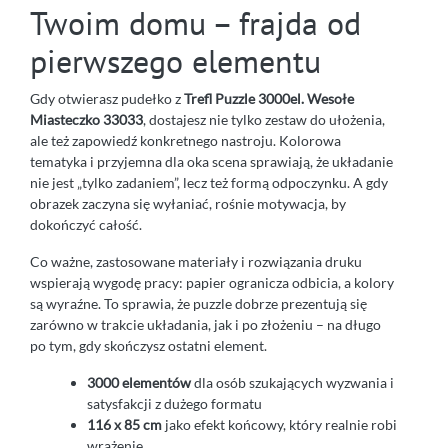
Twoim domu – frajda od
pierwszego elementu
Gdy otwierasz pudełko z
Trefl Puzzle 3000el. Wesołe
Miasteczko 33033
, dostajesz nie tylko zestaw do ułożenia,
ale też zapowiedź konkretnego nastroju. Kolorowa
tematyka i przyjemna dla oka scena sprawiają, że układanie
nie jest „tylko zadaniem”, lecz też formą odpoczynku. A gdy
obrazek zaczyna się wyłaniać, rośnie motywacja, by
dokończyć całość.
Co ważne, zastosowane materiały i rozwiązania druku
wspierają wygodę pracy: papier ogranicza odbicia, a kolory
są wyraźne. To sprawia, że puzzle dobrze prezentują się
zarówno w trakcie układania, jak i po złożeniu – na długo
po tym, gdy skończysz ostatni element.
3000 elementów
dla osób szukających wyzwania i
satysfakcji z dużego formatu
116 x 85 cm
jako efekt końcowy, który realnie robi
wrażenie