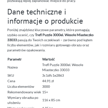
pozwalają lepiej zaplanować miejsce do pracy.
Dane techniczne i
informacje o produkcie
Poniżej znajdziesz kluczowe parametry, które pomagają
szybko ocenić, czy
Trefl Puzzle 3000el. Wesołe Miasteczko
33033
pasują do Twoich oczekiwań – zarówno pod kątem
liczby elementów, jak i rozmiaru gotowego obrazu oraz
parametrów opakowania.
Parametr
Wartość
Trefl Puzzle 3000el. Wesołe
Nazwa
Miasteczko 33033
SKU
3c1dfc1e2863
Cena
44.91 zł
Liczba elementów
3000
Rekomendowany wiek
15+
Wymiary obrazka po
116 x 85 cm
ułożeniu