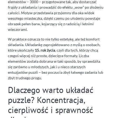
elementów – 3000 – przygotowane tak, aby dostarczać
frajdy z układania i prowadzić do efektu „wow” po złożeniu
całości. Motyw przedstawia przyjemny dla oka widok
wesołego miasteczka, dzięki czemu po ułożeniu powstaje
obrazek pełen barw, kojarzący się z radością i letnimi
wieczorami.
W praktyce oznacza to nie tylko estetykę, ale też komfort
składania. Układankę zaprojektowano z myślą o osobach,
które ukończyły
15. rok życia
, czyli dla tych, którzy chcą
czegoś więcej niż proste, dziecięce formaty. Liczba
elementów została dobrana w taki sposób, by sprawdziła
się zarówno u młodszych, jak i u nieco starszych
entuzjastów puzzli – bez poczucia zbyt łatwego zadania lub
zbyt trudnego progu.
Dlaczego warto układać
puzzle? Koncentracja,
cierpliwość i sprawność