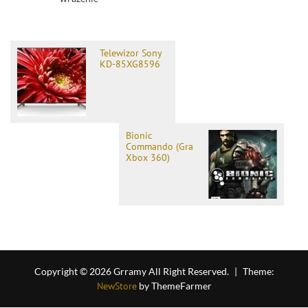
Telewizor Sony
KD-85XG8596
Bionic
Commando (Gra
Xbox 360)
Copyright © 2026 Grramy All Right Reserved.
|
Theme:
NewStore
by ThemeFarmer