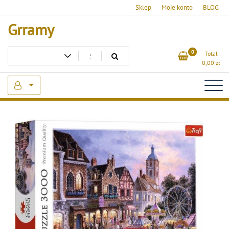
Skip
Sklep
Moje konto
BLOG
to
Grramy
content
0
Total
0,00
zł