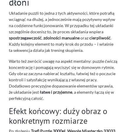
dłoni
Układanie puzzli to jedna z tych aktywności, które potrafią
wciągnąć na dłużej, a jednocześnie mają pozytywny wpływ
na codzienne funkcjonowanie. W przypadku tej układanki
szczególnie docenisz to, że proces składania wspiera
spostrzegawczość
,
zdolności manualne
oraz
cierpliwość
.
Każdy kolejny element to mały krok do przodu – i właśnie
ta sekwencja działa jak trening skupienia.
Warto też zwrócić uwagę na aspekt mentalny: puzzle ćwiczą
koncentrację i pomagają wyciszyć się w domowym rytmie.
Gdy obraz zaczyna nabierać kształtu, łatwiej też o poczucie
kontroli i satysfakcję wynikającą z własnej pracy.
Dodatkowo precyzyjne dopasowanie elementów sprawia,
że układanie jest
łatwe i przyjemne
, a elementy łączą się w
perfekcyjną całość.
Efekt końcowy: duży obraz o
konkretnym rozmiarze
Po złożeniu
Trefl Puzzle 3000el. Wesołe Miasteczko 33033