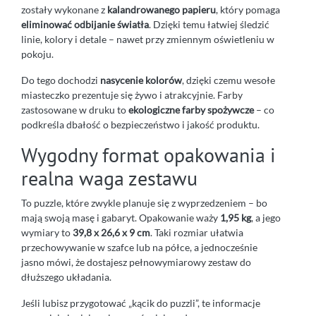
zostały wykonane z
kalandrowanego papieru
, który pomaga
eliminować odbijanie światła
. Dzięki temu łatwiej śledzić
linie, kolory i detale – nawet przy zmiennym oświetleniu w
pokoju.
Do tego dochodzi
nasycenie kolorów
, dzięki czemu wesołe
miasteczko prezentuje się żywo i atrakcyjnie. Farby
zastosowane w druku to
ekologiczne farby spożywcze
– co
podkreśla dbałość o bezpieczeństwo i jakość produktu.
Wygodny format opakowania i
realna waga zestawu
To puzzle, które zwykle planuje się z wyprzedzeniem – bo
mają swoją masę i gabaryt. Opakowanie waży
1,95 kg
, a jego
wymiary to
39,8 x 26,6 x 9 cm
. Taki rozmiar ułatwia
przechowywanie w szafce lub na półce, a jednocześnie
jasno mówi, że dostajesz pełnowymiarowy zestaw do
dłuższego układania.
Jeśli lubisz przygotować „kącik do puzzli”, te informacje