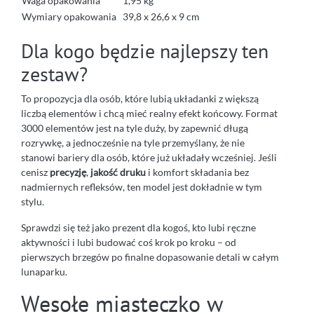
Waga opakowania
1,95 kg
Wymiary opakowania
39,8 x 26,6 x 9 cm
Dla kogo będzie najlepszy ten
zestaw?
To propozycja dla osób, które lubią układanki z większą
liczbą elementów i chcą mieć realny efekt końcowy. Format
3000 elementów jest na tyle duży, by zapewnić długą
rozrywkę, a jednocześnie na tyle przemyślany, że nie
stanowi bariery dla osób, które już układały wcześniej. Jeśli
cenisz
precyzję
,
jakość druku
i komfort składania bez
nadmiernych refleksów, ten model jest dokładnie w tym
stylu.
Sprawdzi się też jako prezent dla kogoś, kto lubi ręczne
aktywności i lubi budować coś krok po kroku – od
pierwszych brzegów po finalne dopasowanie detali w całym
lunaparku.
Wesołe miasteczko w